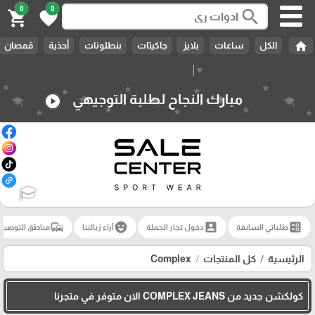
0
0
search
shopping_cart
favorite
home
الكل
ساعات
بلايز
جاكيتات
بنطلونات
أحذية
قمصان
Select Language
▼
مبارك النجاح لطلبة التوجيهي
play_circle
🎓
commute
emoji_emotions
account_box
ballot
طلباتي السابقة
دخول تجار الجملة
آراء زبائننا
مناطق التوصيل
الرئيسية
كل المنتجات
Complex
كولكشن جديد من COMPLEX JEANS الان متوفر في متجرنا