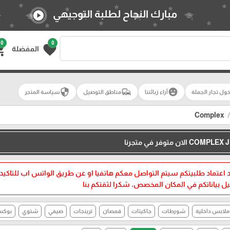
مبارك النجاح لطلبة التوجيهي
play_circle
0
0
g_cart
favorite
المفضلة
security
commute
emoji_emotions
ول تجار الجملة
آراء زبائننا
مناطق التوصيل
سياسة المتجر
Complex
ند اعتماد طلبيتكم سيتم التواصل معكم هاتفيا او عن طريق الواتس اب للتاكيد
ل بياناتكم في المكان المخصص، شكرا لثقتكم بنا
ملابس داخلية
شورطات
جاكيتات
قمصان
ترينجات
صيفي
شتوي
بوكس