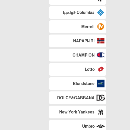
Columbia-كولمبيا
Merrell
NAPAPIJRI
CHAMPION
Lotto
Blundstone
DOLCE&GABBANA
New York Yankees
Umbro