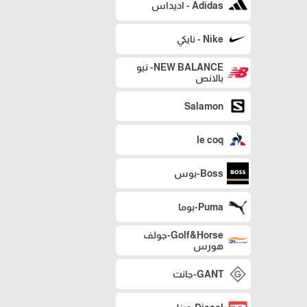
Adidas - اديداس
Nike - نايكي
NEW BALANCE- نيو
بالانص
Salamon
le coq
Boss-بوس
Puma-بوما
Golf&Horse-جولف
هورس
GANT-جانت