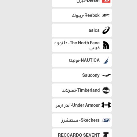
Diesel-ديزل
Reebok-ريبوك
asics
The North Face- ذا نورث
فيس
NAUTICA-نوتيكا
Saucony
Timberland-تمبرلاند
Under Armour-اندر ارمر
Skechers- سكتشرز
RECCARDO SEVENT