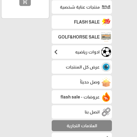
add_shopping_cart
منتجات عناية شخصية
FLASH SALE
GOLF&HORSE SALE
chevron_left
ادوات رياضيه
عرض كل المنتجات
وصل حديثاً
عروضات - flash sale
اتصل بنا
العلامات التجارية