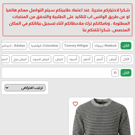
شكرا لاختياركم متجرنا، عند اعتماد طلبيتكم سيتم التواصل معكم هاتفيا
او عن طريق الواتس اب للتاكيد على الطلبية والتحقق من المنتجات
المطلوبة ، وبامكانكم ترك ملاحظاتكم اثناء تسجيل بياناتكم في المكان
المخصص، شكرا لثقتكم بنا
الكل
Reebok-ريبوك
Tommy Hilfiger
Columbia-كولمبيا
Adidas - اديداس
الكل
أبيض
أحمر
أخضر
أسود
ابيض
ابيض اسود
ابيض بيج
احمر
الكل
Xl
favorite_border