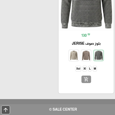
₪
130
بلوز صوف JERISE
Xxl
Xl
L
M
add_shopping_cart
arrow_upward
SALE CENTER ©