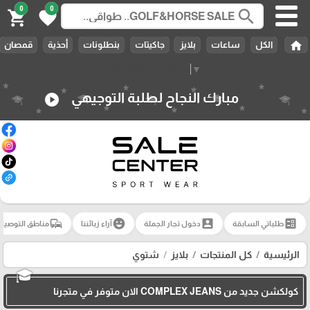
0
0
search
shopping_cart
favorite
home
الكل
ساعات
بلايز
جاكيتات
بنطلونات
أحذية
قمصان
Select Language
▼
مبارك النجاح لطلبة التوجيهي
play_circle
commute
emoji_emotions
account_box
ballot
طلباتي السابقة
دخول تجار الجملة
آراء زبائننا
مناطق التوصيل
الرئيسية
كل المنتجات
بلايز
شتوي
🎓
كولكشن جديد من COMPLEX JEANS الان متوفر في متجرنا