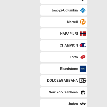
Columbia-كولمبيا
Merrell
NAPAPIJRI
CHAMPION
Lotto
Blundstone
DOLCE&GABBANA
New York Yankees
Umbro