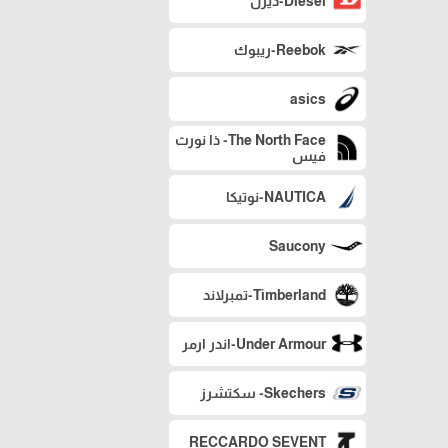
Diesel-ديزل
Reebok-ريبوك
asics
The North Face- ذا نورث
فيس
NAUTICA-نوتيكا
Saucony
Timberland-تمبرلاند
Under Armour-اندر ارمر
Skechers- سكتشرز
RECCARDO SEVENT