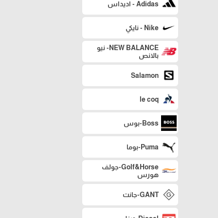
Adidas - اديداس
Nike - نايكي
NEW BALANCE- نيو
بالانص
Salamon
le coq
Boss-بوس
Puma-بوما
Golf&Horse-جولف
هورس
GANT-جانت