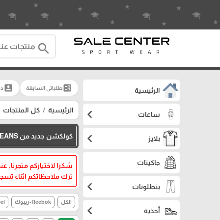
search
account_box
ballot
طلباتي السابقة
دخ
الرئيسية
الرئيسية
كل المنتجات
chevron_left
ساعات
chevron_left
كولكشن جديد من COMPLEX JEANS الان متوفر في متجرنا
بلايز
جاكيتات
شكرا لاختياركم متجرنا، ع
ترك ملاحظاتكم اثناء تسجي
chevron_left
بنطلونات
الكل
Reebok-ريبوك
esel
chevron_left
أحذية