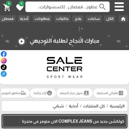
0
0
search
shopping_cart
favorite
home
الكل
ساعات
بلايز
جاكيتات
بنطلونات
أحذية
قمصان
Select Language
▼
مبارك النجاح لطلبة التوجيهي
play_circle
commute
emoji_emotions
account_box
ballot
طلباتي السابقة
دخول تجار الجملة
آراء زبائننا
مناطق التوصيل
الرئيسية
كل المنتجات
أحذية
شبابي
كولكشن جديد من COMPLEX JEANS الان متوفر في متجرنا