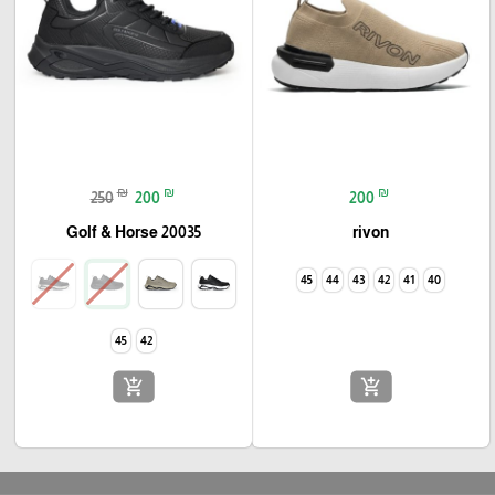
₪
₪
₪
250
200
200
Golf & Horse 20035
rivon
45
44
43
42
41
40
45
42
add_shopping_cart
add_shopping_cart