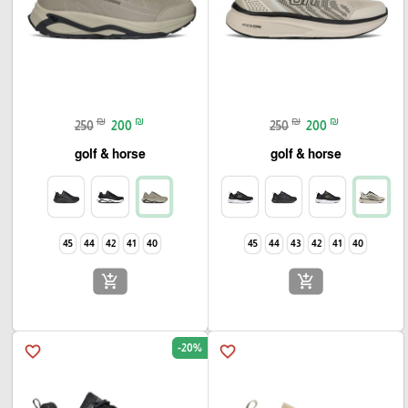
₪
₪
₪
₪
250
200
250
200
golf & horse
golf & horse
45
44
42
41
40
45
44
43
42
41
40
add_shopping_cart
add_shopping_cart
-20%
favorite_border
favorite_border