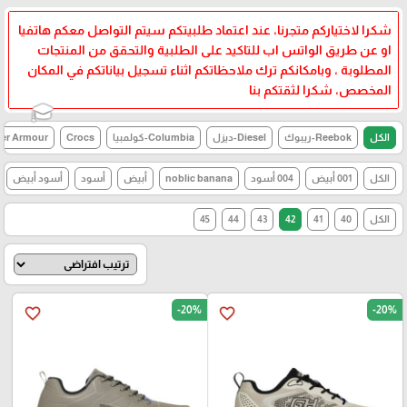
شكرا لاختياركم متجرنا، عند اعتماد طلبيتكم سيتم التواصل معكم هاتفيا
او عن طريق الواتس اب للتاكيد على الطلبية والتحقق من المنتجات
المطلوبة ، وبامكانكم ترك ملاحظاتكم اثناء تسجيل بياناتكم في المكان
المخصص، شكرا لثقتكم بنا
الكل
Reebok-ريبوك
Diesel-ديزل
Columbia-كولمبيا
Crocs
Under Armour-اند
🎓
الكل
001 أبيض
004 أسود
noblic banana
أبيض
أسود
أسود أبيض
الكل
40
41
42
43
44
45
-20%
-20%
favorite_border
favorite_border