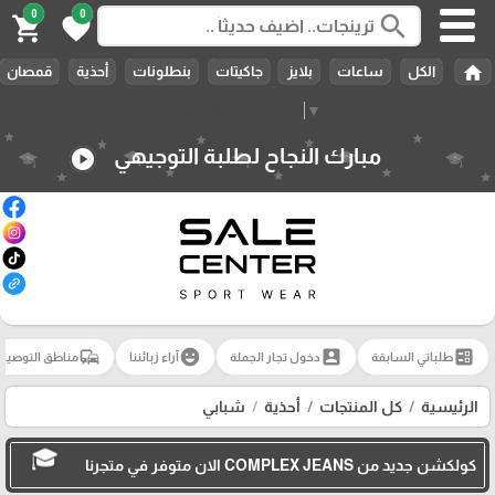
0
0
search
shopping_cart
favorite
home
الكل
ساعات
بلايز
جاكيتات
بنطلونات
أحذية
قمصان
Select Language
▼
مبارك النجاح لطلبة التوجيهي
play_circle
commute
emoji_emotions
account_box
ballot
طلباتي السابقة
دخول تجار الجملة
آراء زبائننا
مناطق التوصيل
الرئيسية
كل المنتجات
أحذية
شبابي
كولكشن جديد من COMPLEX JEANS الان متوفر في متجرنا
🎓