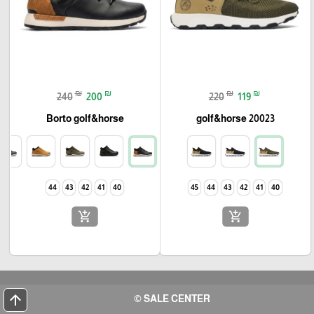
₪
₪
₪
₪
240
200
220
119
Borto golf&horse
golf&horse 20023
44
43
42
41
40
45
44
43
42
41
40
add_shopping_cart
add_shopping_cart
arrow_upward
SALE CENTER ©