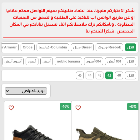
شكرا لاختياركم متجرنا، عند اعتماد طلبيتكم سيتم التواصل معكم هاتفيا
او عن طريق الواتس اب للتاكيد على الطلبية والتحقق من المنتجات
المطلوبة ، وبامكانكم ترك ملاحظاتكم اثناء تسجيل بياناتكم في المكان
المخصص، شكرا لثقتكم بنا
الكل
Reebok-ريبوك
Diesel-ديزل
Columbia-كولمبيا
Crocs
Under Armour-اند
الكل
001 أبيض
004 أسود
noblic banana
أبيض
أسود
أسود أبيض
الكل
40
42
43
44
45
-16%
-45%
favorite_border
favorite_border