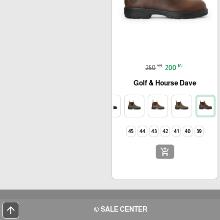
₪
₪
250
200
Golf & Hourse Dave
45
44
43
42
41
40
39
add_shopping_cart
arrow_upward
SALE CENTER ©