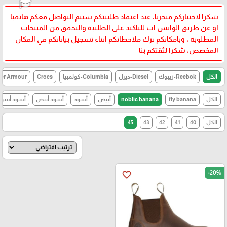
🎓
شكرا لاختياركم متجرنا، عند اعتماد طلبيتكم سيتم التواصل معكم هاتفيا
او عن طريق الواتس اب للتاكيد على الطلبية والتحقق من المنتجات
المطلوبة ، وبامكانكم ترك ملاحظاتكم اثناء تسجيل بياناتكم في المكان
المخصص، شكرا لثقتكم بنا
الكل
Reebok-ريبوك
Diesel-ديزل
Columbia-كولمبيا
Crocs
Under Armour-اند
الكل
fly banana
noblic banana
أبيض
أسود
أسود أبيض
أسود أسود
الكل
40
41
42
43
45
-20%
favorite_border