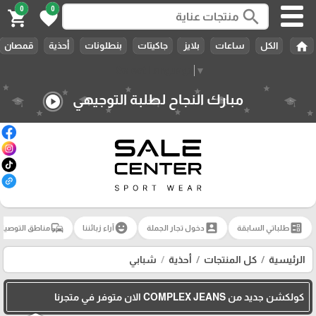
0
0
search
shopping_cart
favorite
home
الكل
ساعات
بلايز
جاكيتات
بنطلونات
أحذية
قمصان
Select Language
▼
مبارك النجاح لطلبة التوجيهي
play_circle
commute
emoji_emotions
account_box
ballot
طلباتي السابقة
دخول تجار الجملة
آراء زبائننا
مناطق التوصيل
الرئيسية
كل المنتجات
أحذية
شبابي
كولكشن جديد من COMPLEX JEANS الان متوفر في متجرنا