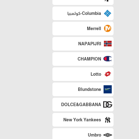
Columbia-كولمبيا
Merrell
NAPAPIJRI
CHAMPION
Lotto
Blundstone
DOLCE&GABBANA
New York Yankees
Umbro