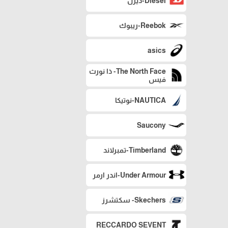
Diesel-ديزل
Reebok-ريبوك
asics
The North Face- ذا نورث
فيس
NAUTICA-نوتيكا
Saucony
Timberland-تمبرلاند
Under Armour-اندر ارمر
Skechers- سكتشرز
RECCARDO SEVENT