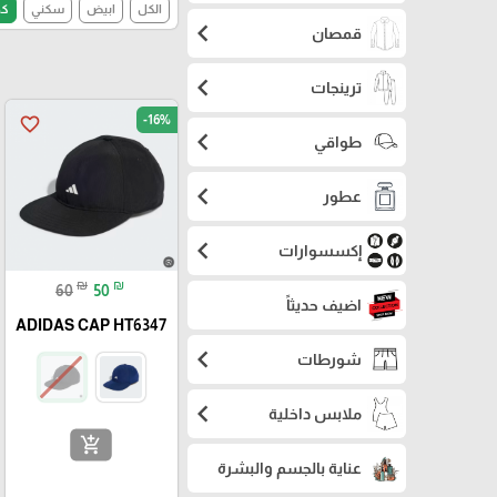
الكل
ابيض
سكني
كح
chevron_left
قمصان
chevron_left
ترينجات
-16%
favorite_border
chevron_left
طواقي
chevron_left
عطور
chevron_left
إكسسوارات
₪
₪
60
50
اضيف حديثاً
ADIDAS CAP HT6347
chevron_left
شورطات
chevron_left
ملابس داخلية
add_shopping_cart
عناية بالجسم والبشرة