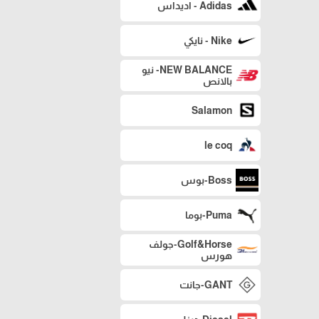
Adidas - اديداس
Nike - نايكي
NEW BALANCE- نيو
بالانص
Salamon
le coq
Boss-بوس
Puma-بوما
Golf&Horse-جولف
هورس
GANT-جانت