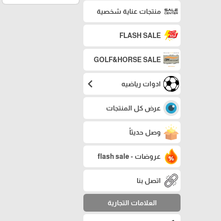
منتجات عناية شخصية
FLASH SALE
GOLF&HORSE SALE
chevron_left
ادوات رياضيه
عرض كل المنتجات
وصل حديثاً
عروضات - flash sale
اتصل بنا
العلامات التجارية