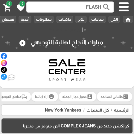
0
0
search
shopping_cart
favorite
home
الكل
ساعات
بلايز
جاكيتات
بنطلونات
أحذية
قمصان
Select Language
▼
مبارك النجاح لطلبة التوجيهي
play_circle
🎓
commute
emoji_emotions
account_box
ballot
طلباتي السابقة
دخول تجار الجملة
آراء زبائننا
مناطق التوصيل
الرئيسية
كل المنتجات
New York Yankees
كولكشن جديد من COMPLEX JEANS الان متوفر في متجرنا