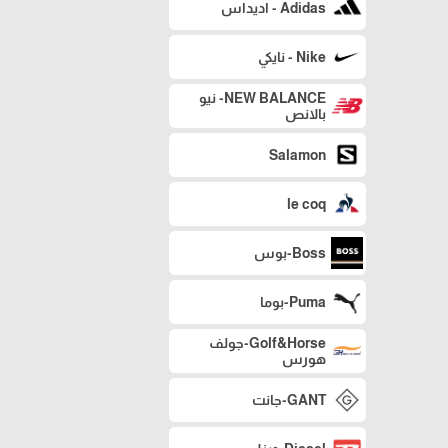
Adidas - اديداس
Nike - نايكي
NEW BALANCE- نيو
بالانص
Salamon
le coq
Boss-بوس
Puma-بوما
Golf&Horse-جولف
هورس
GANT-جانت