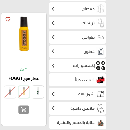
chevron_left
قمصان
favorite_border
chevron_left
ترينجات
chevron_left
طواقي
chevron_left
عطور
chevron_left
إكسسوارات
₪
25
عطر فوج | FOGG
اضيف حديثاً
chevron_left
شورطات
chevron_left
ملابس داخلية
add_shopping_cart
عناية بالجسم والبشرة