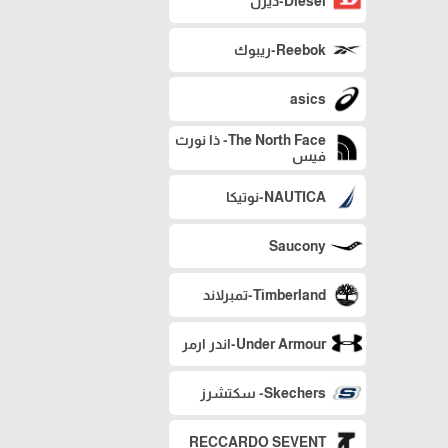
Diesel-ديزل
Reebok-ريبوك
asics
The North Face- ذا نورث
فيس
NAUTICA-نوتيكا
Saucony
Timberland-تمبرلاند
Under Armour-اندر ارمر
Skechers- سكتشرز
RECCARDO SEVENT