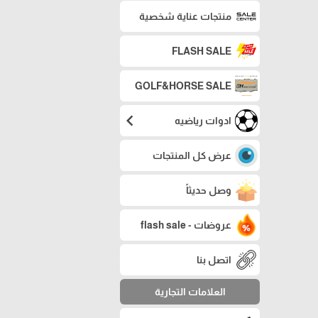
منتجات عناية شخصية
FLASH SALE
GOLF&HORSE SALE
chevron_left
ادوات رياضيه
عرض كل المنتجات
وصل حديثاً
عروضات - flash sale
اتصل بنا
العلامات التجارية