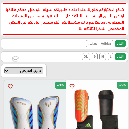
شكرا لاختياركم متجرنا، عند اعتماد طلبيتكم سيتم التواصل معكم هاتفيا
او عن طريق الواتس اب للتاكيد على الطلبية والتحقق من المنتجات
المطلوبة ، وبامكانكم ترك ملاحظاتكم اثناء تسجيل بياناتكم في المكان
المخصص، شكرا لثقتكم بنا
الكل
Adidas - اديداس
الكل
L
M
S
XL
🎓
-21%
-25%
favorite_border
favorite_border