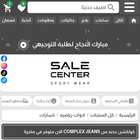
0
0
search
shopping_cart
favorite
home
الكل
ساعات
بلايز
جاكيتات
بنطلونات
أحذية
قمصان
Select Language
▼
مبارك النجاح لطلبة التوجيهي
play_circle
commute
emoji_emotions
account_box
ballot
طلباتي السابقة
دخول تجار الجملة
آراء زبائننا
مناطق التوصيل
الرئيسية
كل المنتجات
ادوات رياضيه
كسارات
كولكشن جديد من COMPLEX JEANS الان متوفر في متجرنا