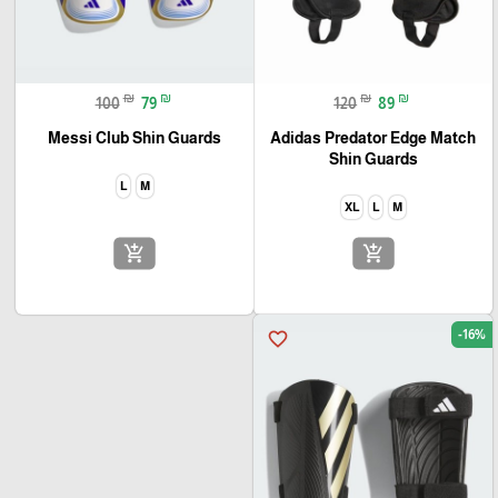
₪
₪
₪
₪
100
79
120
89
Messi Club Shin Guards
Adidas Predator Edge Match
Shin Guards
L
M
XL
L
M
add_shopping_cart
add_shopping_cart
-16%
favorite_border