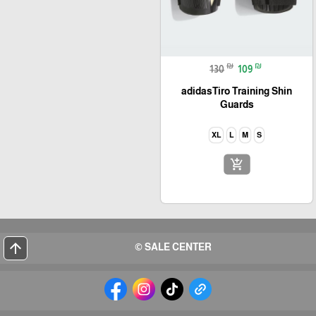
₪
₪
130
109
adidasTiro Training Shin
Guards
XL
L
M
S
add_shopping_cart
arrow_upward
SALE CENTER ©