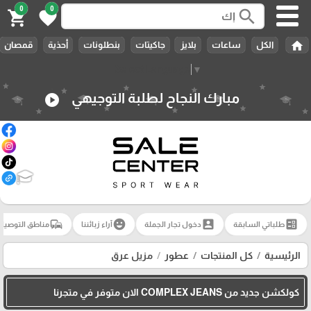
0
0
search
shopping_cart
favorite
home
الكل
ساعات
بلايز
جاكيتات
بنطلونات
أحذية
قمصان
Select Language
▼
مبارك النجاح لطلبة التوجيهي
play_circle
🎓
commute
emoji_emotions
account_box
ballot
طلباتي السابقة
دخول تجار الجملة
آراء زبائننا
مناطق التوصيل
الرئيسية
كل المنتجات
عطور
مزيل عرق
كولكشن جديد من COMPLEX JEANS الان متوفر في متجرنا