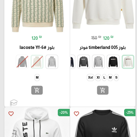
₪
₪
₪
120
150
120
بلوز timberland 005 فوتر
بلوز lacoste Yf-6#
M
Xxl
Xl
L
M
S
add_shopping_cart
add_shopping_cart
-20%
-25%
favorite_border
favorite_border