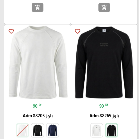
add_shopping_cart
add_shopping_cart
favorite_border
favorite_border
₪
₪
90
90
بلوز Adm 88265
بلوز Adm 88203