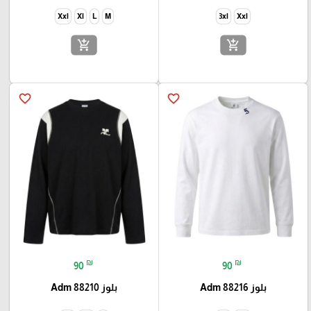
Xxl
Xl
L
M
3xl
Xxl
add_shopping_cart
add_shopping_cart
favorite_border
favorite_border
₪
₪
90
90
بلوز Adm 88216
بلوز Adm 88210