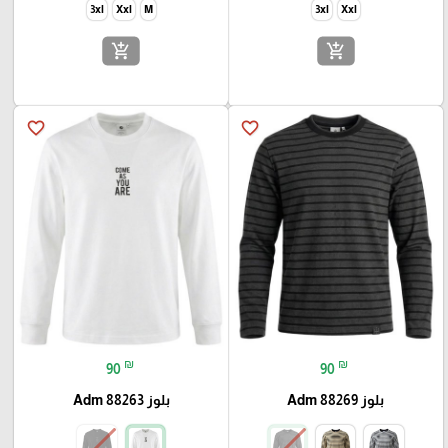
3xl
Xxl
M
3xl
Xxl
add_shopping_cart
add_shopping_cart
favorite_border
favorite_border
₪
₪
90
90
بلوز Adm 88269
بلوز Adm 88263