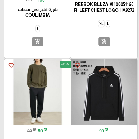
REEBOK BLUZA M 100051166
بلوزة فليز نص سحاب
RI LEFT CHEST LOGO HA9272
COULIMBIA
XL
L
S
add_shopping_cart
add_shopping_cart
-11%
favorite_border
favorite_border
₪
₪
₪
90
80
90