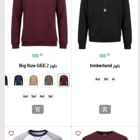
₪
₪
100
100
بلوز timberland
بلوز Big Size GEE 2
4xl
3xl
xl
6xl
5xl
4xl
3xl
add_shopping_cart
add_shopping_cart
favorite_border
favorite_border