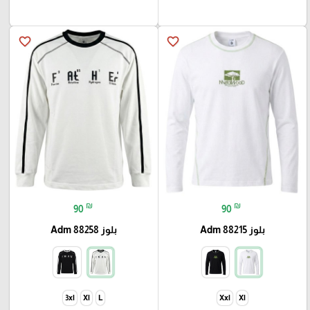
favorite_border
favorite_border
₪
₪
90
90
بلوز Adm 88215
بلوز Adm 88258
3xl
Xl
L
Xxl
Xl