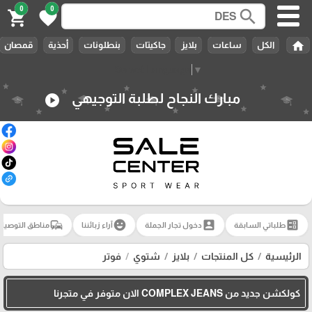
0
0
search
shopping_cart
favorite
home
الكل
ساعات
بلايز
جاكيتات
بنطلونات
أحذية
قمصان
Select Language
▼
مبارك النجاح لطلبة التوجيهي
play_circle
commute
emoji_emotions
account_box
ballot
طلباتي السابقة
دخول تجار الجملة
آراء زبائننا
مناطق التوصيل
الرئيسية
كل المنتجات
بلايز
شتوي
فوتر
كولكشن جديد من COMPLEX JEANS الان متوفر في متجرنا