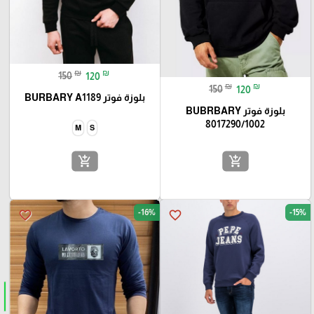
₪
₪
150
120
₪
₪
150
120
بلوزة فوتر BURBARY A1189
بلوزة فوتر BUBRBARY
8017290/1002
M
S
add_shopping_cart
add_shopping_cart
-16%
-15%
favorite_border
favorite_border