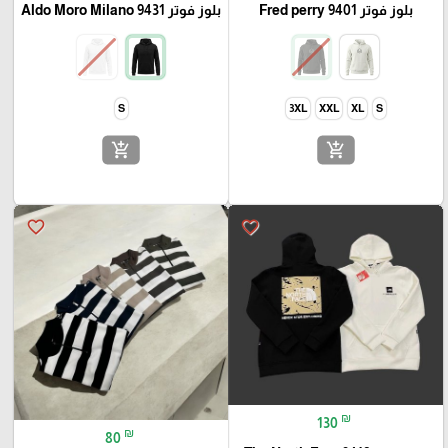
بلوز فوتر Fred perry 9401
بلوز فوتر Aldo Moro Milano 9431
S
3XL
XXL
XL
S
add_shopping_cart
add_shopping_cart
favorite_border
favorite_border
₪
130
₪
80