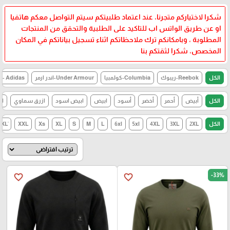
شكرا لاختياركم متجرنا، عند اعتماد طلبيتكم سيتم التواصل معكم هاتفيا
او عن طريق الواتس اب للتاكيد على الطلبية والتحقق من المنتجات
المطلوبة ، وبامكانكم ترك ملاحظاتكم اثناء تسجيل بياناتكم في المكان
المخصص، شكرا لثقتكم بنا
الكل
Reebok-ريبوك
Columbia-كولمبيا
Under Armour-اندر ارمر
Adidas - اديداس
الكل
أبيض
أحمر
أخضر
أسود
ابيض
ابيض اسود
ازرق سماوي
اس
الكل
2XL
3XL
4XL
5xl
6xl
L
M
S
XL
Xs
XXL
-33%
favorite_border
favorite_border