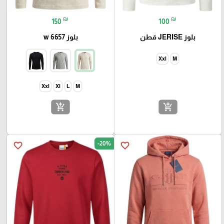
₪
₪
150
100
بلوز JERISE قطن
بلوز w 6657
Xxl
M
Xxl
Xl
L
M
add_shopping_cart
add_shopping_cart
-20%
favorite_border
favorite_border