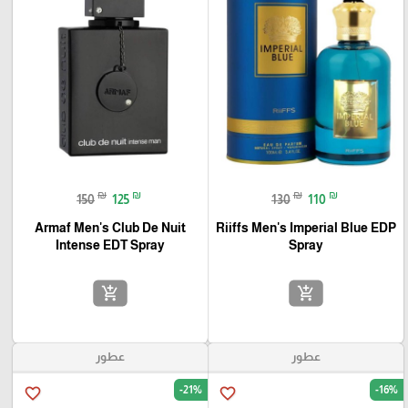
₪
₪
₪
₪
150
125
130
110
Armaf Men's Club De Nuit
Riiffs Men's Imperial Blue EDP
Intense EDT Spray
Spray
add_shopping_cart
add_shopping_cart
عطور
عطور
-21%
-16%
favorite_border
favorite_border