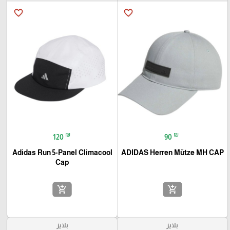
favorite_border
favorite_border
₪
₪
120
90
Adidas Run 5-Panel Climacool
ADIDAS Herren Mütze MH CAP
Cap
add_shopping_cart
add_shopping_cart
بلايز
بلايز