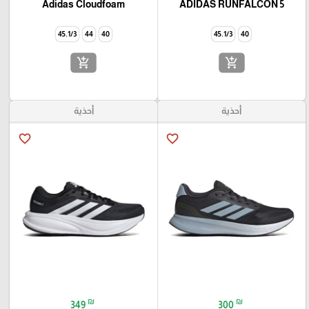
Adidas Cloudfoam
ADIDAS RUNFALCON 5
45.1/3
44
40
45.1/3
40
add_shopping_cart
add_shopping_cart
أحذية
أحذية
favorite_border
favorite_border
₪
₪
349
300