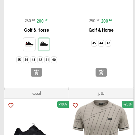
₪
₪
₪
₪
250
200
250
200
Golf & Horse
Golf & Horse
45
44
43
45
44
43
42
41
40
add_shopping_cart
add_shopping_cart
بلايز
أحذية
-18%
-28%
favorite_border
favorite_border