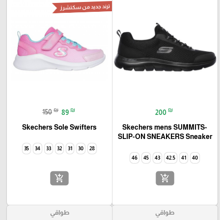
ترند جديد من سكتشرز
₪
₪
₪
150
89
200
Skechers Sole Swifters
Skechers mens SUMMITS-
SLIP-ON SNEAKERS Sneaker
35
34
33
32
31
30
28
46
45
43
42.5
41
40
add_shopping_cart
add_shopping_cart
طواقي
طواقي