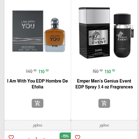
₪
₪
₪
₪
140
110
150
130
I Am With You EDP Hombre De
Emper Men's Genius Event
Efolia
EDP Spray 3.4 oz Fragrances
add_shopping_cart
add_shopping_cart
عطور
عطور
-15%
favorite_border
favorite_border