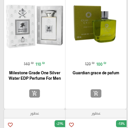
₪
₪
₪
₪
140
110
120
100
Milestone Grade One Silver
Guardian grace de pafum
Water EDP Perfume For Men‏
add_shopping_cart
add_shopping_cart
عطور
عطور
-21%
-13%
favorite_border
favorite_border