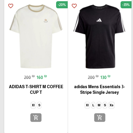
-20%
-35%
favorite_border
favorite_border
₪
₪
₪
₪
200
160
200
130
ADIDAS T-SHIRT M COFFEE
adidas Mens Essentials 3-
CUP T
Stripe Single Jersey
Xl
S
Xl
L
M
S
Xs
add_shopping_cart
add_shopping_cart