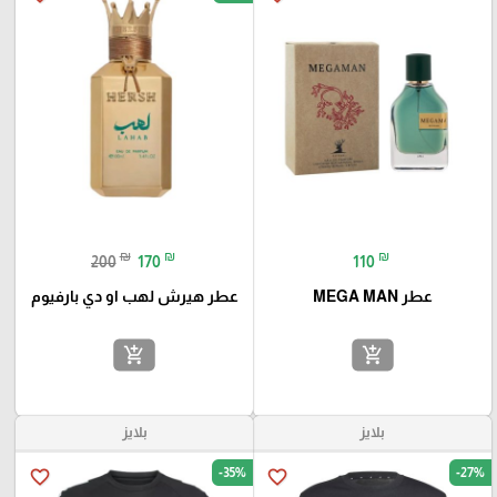
₪
₪
₪
200
170
110
عطر MEGA MAN
عطر هيرش لهب او دي بارفيوم
add_shopping_cart
add_shopping_cart
بلايز
بلايز
-35%
-27%
favorite_border
favorite_border