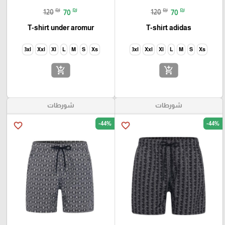
₪
₪
₪
₪
120
70
120
70
T-shirt under aromur
T-shirt adidas
3xl
Xxl
Xl
L
M
S
Xs
3xl
Xxl
Xl
L
M
S
Xs
add_shopping_cart
add_shopping_cart
شورطات
شورطات
-44%
-44%
favorite_border
favorite_border