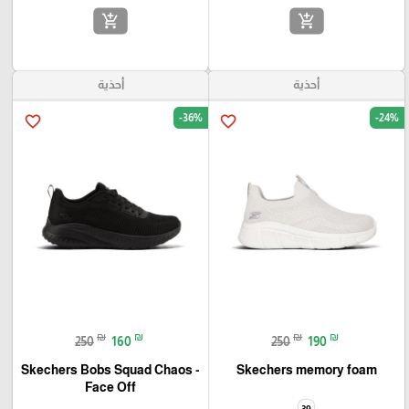
add_shopping_cart
add_shopping_cart
أحذية
أحذية
-36%
-24%
favorite_border
favorite_border
₪
₪
₪
₪
250
160
250
190
Skechers Bobs Squad Chaos -
Skechers memory foam
Face Off
39