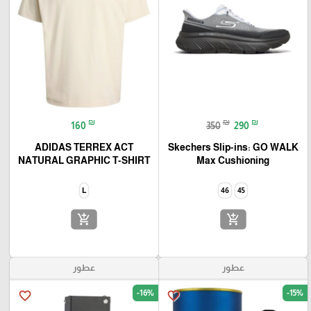
₪
₪
₪
160
350
290
ADIDAS TERREX ACT
Skechers Slip-ins: GO WALK
NATURAL GRAPHIC T-SHIRT
Max Cushioning
L
46
45
add_shopping_cart
add_shopping_cart
عطور
عطور
-16%
-15%
favorite_border
favorite_border