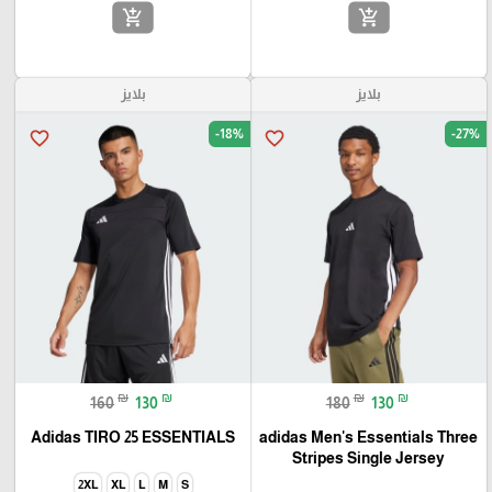
add_shopping_cart
add_shopping_cart
بلايز
بلايز
-18%
-27%
favorite_border
favorite_border
₪
₪
₪
₪
160
130
180
130
Adidas TIRO 25 ESSENTIALS
adidas Men's Essentials Three
Stripes Single Jersey
2XL
XL
L
M
S