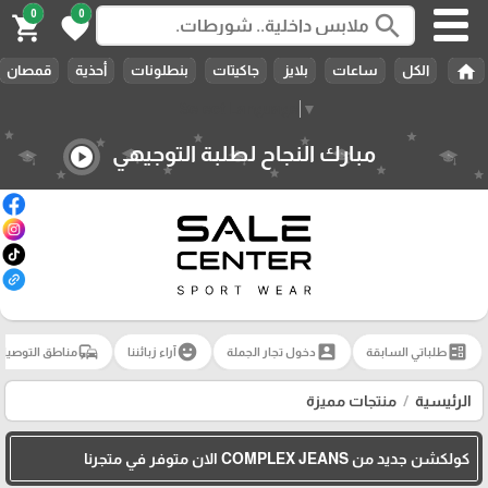
0
0
search
shopping_cart
favorite
home
الكل
ساعات
بلايز
جاكيتات
بنطلونات
أحذية
قمصان
Select Language
▼
مبارك النجاح لطلبة التوجيهي
play_circle
commute
emoji_emotions
account_box
ballot
طلباتي السابقة
دخول تجار الجملة
آراء زبائننا
مناطق التوصيل
الرئيسية
منتجات مميزة
كولكشن جديد من COMPLEX JEANS الان متوفر في متجرنا