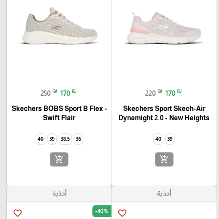
₪
₪
₪
₪
250
170
220
170
Skechers BOBS Sport B Flex -
Skechers Sport Skech-Air
Swift Flair
Dynamight 2.0 - New Heights
40
39
38.5
36
40
39
add_shopping_cart
add_shopping_cart
أحذية
أحذية
-40%
favorite_border
favorite_border