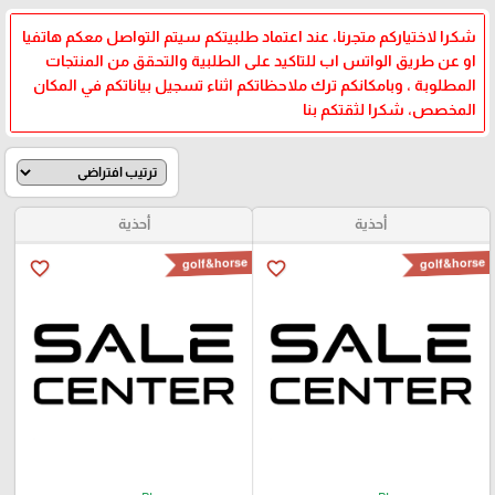
شكرا لاختياركم متجرنا، عند اعتماد طلبيتكم سيتم التواصل معكم هاتفيا
او عن طريق الواتس اب للتاكيد على الطلبية والتحقق من المنتجات
المطلوبة ، وبامكانكم ترك ملاحظاتكم اثناء تسجيل بياناتكم في المكان
المخصص، شكرا لثقتكم بنا
أحذية
أحذية
golf&horse
golf&horse
favorite_border
favorite_border