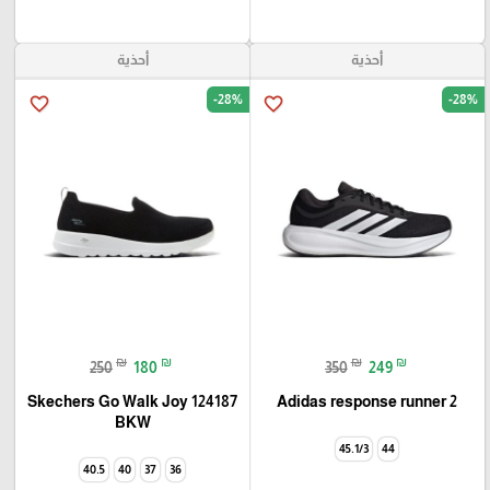
أحذية
أحذية
-28%
-28%
favorite_border
favorite_border
₪
₪
₪
₪
250
180
350
249
Skechers Go Walk Joy 124187
Adidas response runner 2
BKW
45.1/3
44
40.5
40
37
36