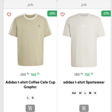
بلايز
بلايز
-20%
-27%
favorite_border
favorite_border
₪
₪
₪
₪
200
160
180
130
Adidas t-shirt Coffee Cafe Cup
adidas t-shirt Sportswear
Graphic
Xxl
Xl
L
M
S
L
S
add_shopping_cart
add_shopping_cart