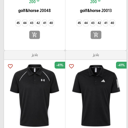
₪
₪
200
200
golf&horse 20048
golf&horse 20013
45
44
43
42
41
40
45
44
43
42
41
40
add_shopping_cart
add_shopping_cart
بلايز
بلايز
-41%
-41%
favorite_border
favorite_border