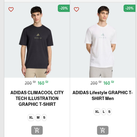
-20%
-20%
favorite_border
favorite_border
₪
₪
₪
₪
200
160
200
160
ADIDAS CLIMACOOL CITY
ADIDAS Lifestyle GRAPHIC T-
TECH ILLUSTRATION
SHIRT Men
GRAPHIC T-SHIRT
XL
L
S
XL
M
S
add_shopping_cart
add_shopping_cart