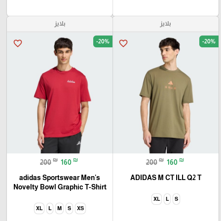
بلايز
بلايز
-20%
-20%
favorite_border
favorite_border
₪
₪
₪
₪
200
160
200
160
adidas Sportswear Men's
ADIDAS M CT ILL Q2 T
Novelty Bowl Graphic T-Shirt
XL
L
S
XL
L
M
S
XS