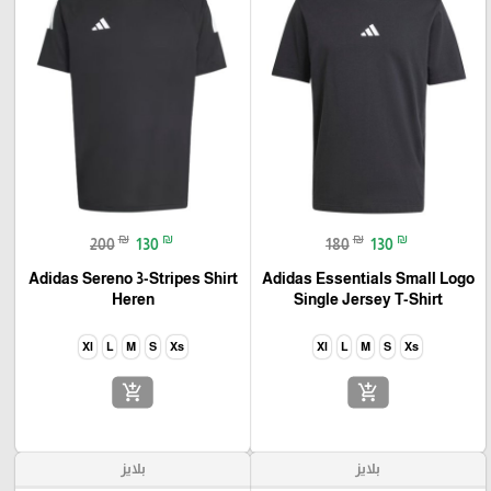
₪
₪
₪
₪
200
130
180
130
Adidas Sereno 3-Stripes Shirt
Adidas Essentials Small Logo
Heren
Single Jersey T-Shirt
Xl
L
M
S
Xs
Xl
L
M
S
Xs
add_shopping_cart
add_shopping_cart
بلايز
بلايز