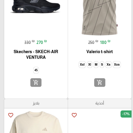
₪
₪
₪
₪
330
270
250
180
Skechers - SKECH-AIR
Valerio t-shirt
VENTURA
Xxl
Xl
M
S
Xs
Xxs
45
add_shopping_cart
add_shopping_cart
أحذية
بلايز
-17%
favorite_border
favorite_border