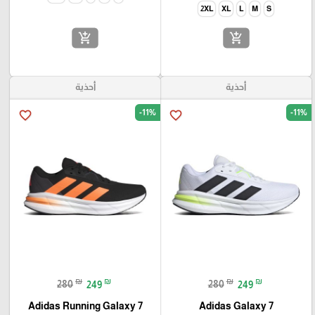
2XL
XL
L
M
S
add_shopping_cart
add_shopping_cart
أحذية
أحذية
-11%
-11%
favorite_border
favorite_border
₪
₪
₪
₪
280
249
280
249
Adidas Running Galaxy 7
Adidas Galaxy 7