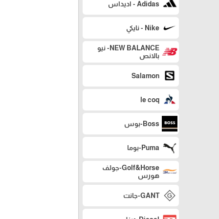
Adidas - اديداس
Nike - نايكي
NEW BALANCE- نيو
بالانص
Salamon
le coq
Boss-بوس
Puma-بوما
Golf&Horse-جولف
هورس
GANT-جانت