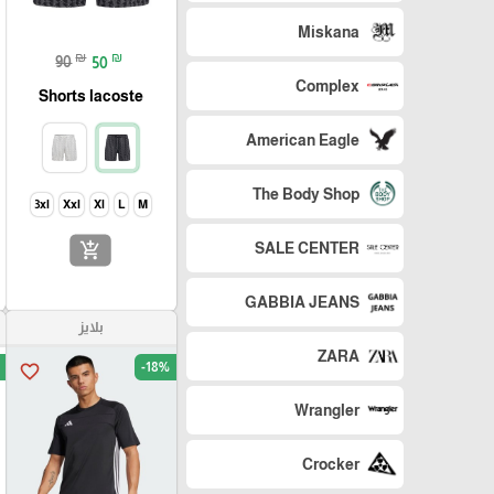
Miskana
₪
₪
90
50
Complex
Shorts lacoste
American Eagle
The Body Shop
3xl
Xxl
Xl
L
M
add_shopping_cart
SALE CENTER
GABBIA JEANS
بلايز
ZARA
-18%
favorite_border
Wrangler
Crocker