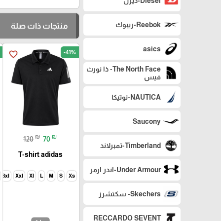
Diesel-ديزل
Reebok-ريبوك
منتجات ذات صلة
asics
-41%
favorite_border
The North Face- ذا نورث
فيس
NAUTICA-نوتيكا
Saucony
₪
₪
120
70
Timberland-تمبرلاند
T-shirt adidas
Under Armour-اندر ارمر
3xl
Xxl
Xl
L
M
S
Xs
Skechers- سكتشرز
RECCARDO SEVENT