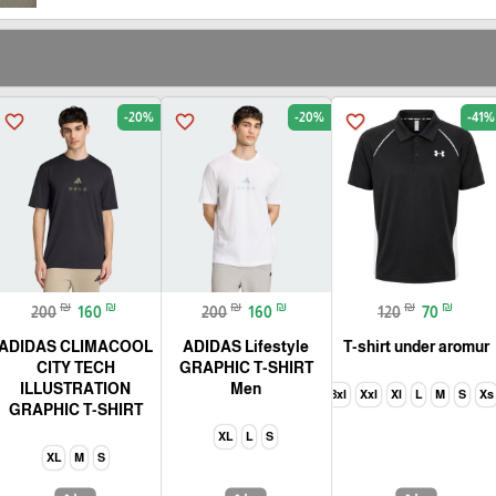
-20%
-20%
-41%
favorite_border
favorite_border
favorite_border
₪
₪
₪
₪
₪
₪
200
160
200
160
120
70
ADIDAS CLIMACOOL
ADIDAS Lifestyle
T-shirt under aromur
CITY TECH
GRAPHIC T-SHIRT
ILLUSTRATION
Men
3xl
Xxl
Xl
L
M
S
Xs
GRAPHIC T-SHIRT
XL
L
S
XL
M
S