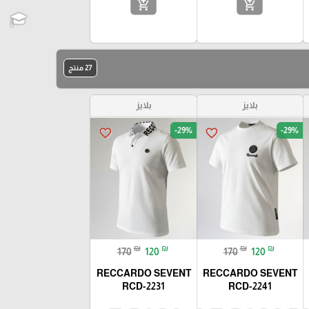
add_shopping_cart
add_shopping_cart
27 منتج
بلايز
بلايز
-29%
-29%
favorite_border
favorite_border
₪
₪
₪
₪
170
120
170
120
RECCARDO SEVENT
RECCARDO SEVENT
RCD-2231
RCD-2241