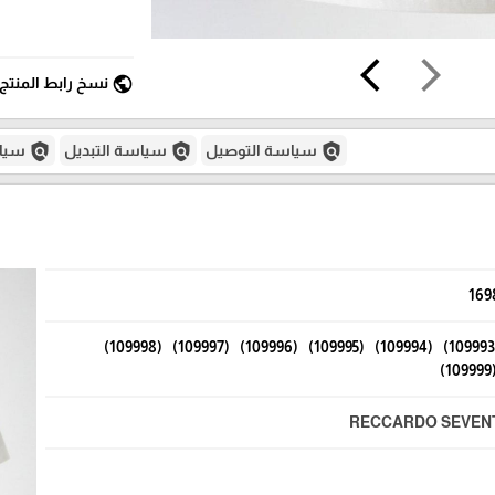
arrow_back_ios
arrow_forward_ios
public
نسخ رابط المنتج
policy
policy
policy
سياسة التوصيل
سياسة التبديل
سياس
169
(109993) (109994) (109995) (109996) (109997) (109998)
(10
RECCARDO SEVEN