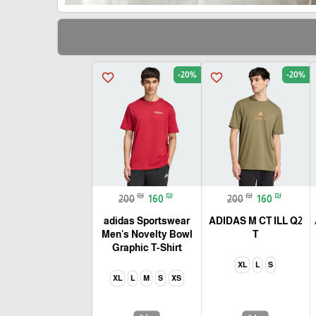
-20%
-20%
favorite_border
favorite_border
₪
₪
₪
₪
200
160
200
160
adidas Sportswear
ADIDAS M CT ILL Q2
Men's Novelty Bowl
T
Graphic T-Shirt
XL
L
S
XL
L
M
S
XS