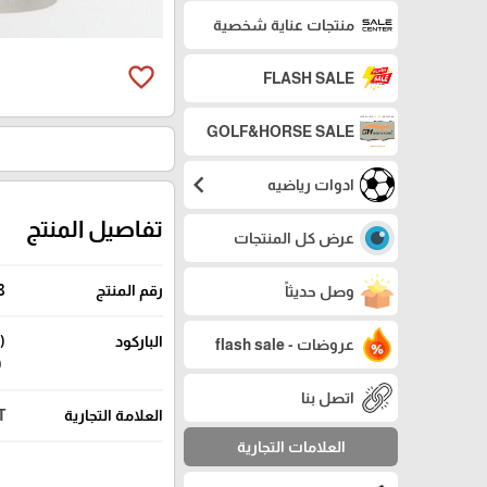
منتجات عناية شخصية
favorite_border
FLASH SALE
GOLF&HORSE SALE
chevron_left
ادوات رياضيه
تفاصيل المنتج
عرض كل المنتجات
رقم المنتج
8
وصل حديثاً
الباركود
عروضات - flash sale
9999)
اتصل بنا
العلامة التجارية
T
العلامات التجارية