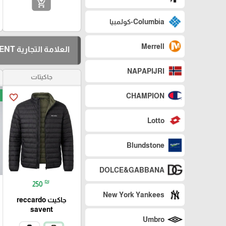
add_shopping_cart
Columbia-كولمبيا
Merrell
العلامة التجارية RECCARDO SEVENT
NAPAPIJRI
جاكيتات
CHAMPION
favorite_border
Lotto
Blundstone
DOLCE&GABBANA
₪
250
New York Yankees
جاكيت reccardo
savent
Umbro