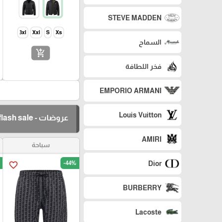
STEVE MADDEN
3xl
Xxl
S
Xs
السماح
add_shopping_cart
فخر اللطافة
EMPORIO ARMANI
Louis Vuitton
عروضات - flash sale
AMIRI
سباحة
-44%
Dior
favorite_border
BURBERRY
Lacoste