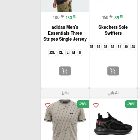
₪
₪
₪
₪
180
130
150
89
adidas Men's
Skechers Sole
Essentials Three
Swifters
Stripes Single Jersey
35
34
33
32
31
30
28
2XL
XL
L
M
S
add_shopping_cart
add_shopping_cart
شبابي
بلايز
-28%
-20%
favorite_border
favorite_border