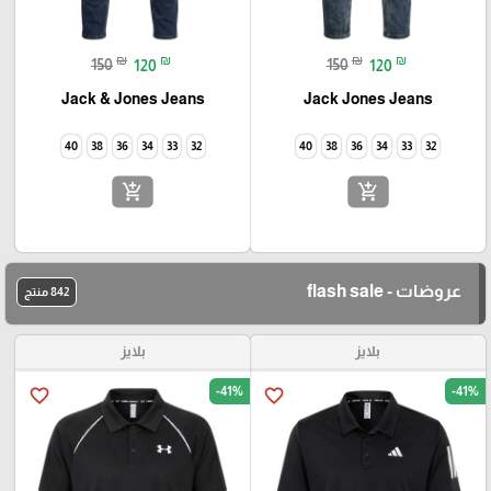
₪
₪
₪
₪
150
120
150
120
Jack & Jones Jeans
Jack Jones Jeans
40
38
36
34
33
32
40
38
36
34
33
32
add_shopping_cart
add_shopping_cart
عروضات - flash sale
842 منتج
بلايز
بلايز
-41%
-41%
favorite_border
favorite_border