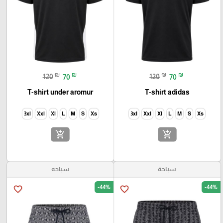
₪
₪
₪
₪
120
70
120
70
T-shirt under aromur
T-shirt adidas
3xl
Xxl
Xl
L
M
S
Xs
3xl
Xxl
Xl
L
M
S
Xs
add_shopping_cart
add_shopping_cart
سباحة
سباحة
-44%
-44%
favorite_border
favorite_border