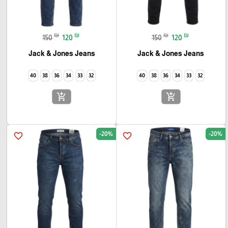
₪
₪
₪
₪
150
120
150
120
Jack & Jones Jeans
Jack & Jones Jeans
40
38
36
34
33
32
40
38
36
34
33
32
add_shopping_cart
add_shopping_cart
-20%
-20%
favorite_border
favorite_border