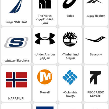
Reebok-ريبوك
asics
The North
Face- ذا نورث
NAUTICA-نوتيكا
فيس
Under Armour-
Timberland-
Saucony
تمبرلاند
اندر ارمر
Skechers- سكتشرز
Merrell
Columbia-
RECCARDO
SEVENT
كولمبيا
NAPAPIJRI