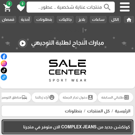
0
0
search
shopping_cart
favorite
home
الكل
ساعات
بلايز
جاكيتات
بنطلونات
أحذية
قمصان
Select Language
▼
مبارك النجاح لطلبة التوجيهي
play_circle
commute
emoji_emotions
account_box
ballot
طلباتي السابقة
دخول تجار الجملة
آراء زبائننا
مناطق التوصيل
الرئيسية
كل المنتجات
بنطلونات
كولكشن جديد من COMPLEX JEANS الان متوفر في متجرنا