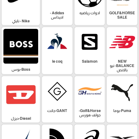
GOLF&HORSE
ادوات رياضيه
Adidas -
SALE
اديداس
Nike - نايكي
le coq
Salamon
NEW
BALANCE- نيو
Boss-بوس
بالانص
Puma-بوما
Golf&Horse-
GANT-جانت
جولف هورس
Diesel-ديزل