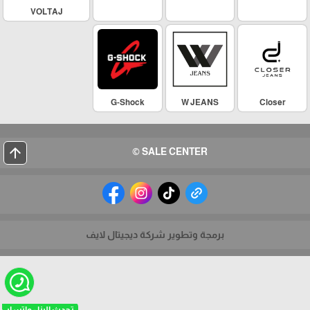
VOLTAJ
G-Shock
W JEANS
Closer
arrow_upward
SALE CENTER ©
برمجة وتطوير شركة ديجيتال لايف