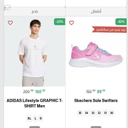
أطفال
بلايز
-20%
-40%
favorite_border
favorite_border
ترند جديد من سكتشرز
₪
₪
₪
₪
200
160
150
89
ADIDAS Lifestyle GRAPHIC T-
Skechers Sole Swifters
SHIRT Men
35
34
33
32
31
30
XL
L
S