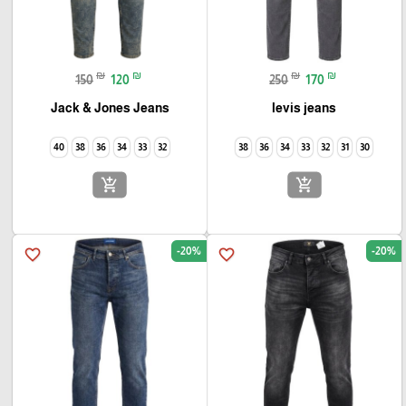
₪
₪
₪
₪
150
120
250
170
Jack & Jones Jeans
levis jeans
40
38
36
34
33
32
38
36
34
33
32
31
30
add_shopping_cart
add_shopping_cart
-20%
-20%
favorite_border
favorite_border