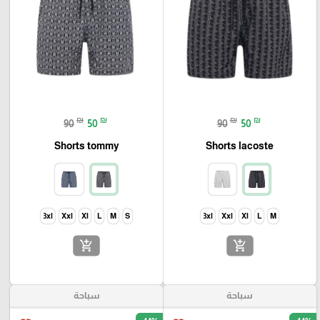
₪
₪
₪
₪
90
50
90
50
Shorts tommy
Shorts lacoste
3xl
Xxl
Xl
L
M
S
3xl
Xxl
Xl
L
M
add_shopping_cart
add_shopping_cart
سباحة
سباحة