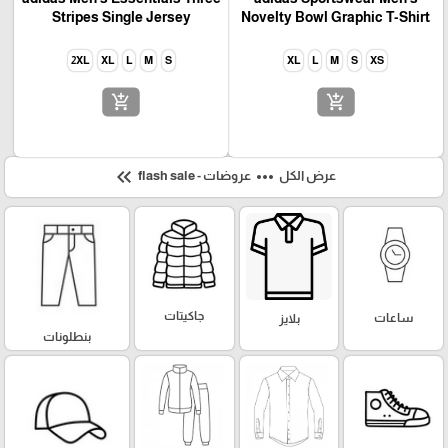
Stripes Single Jersey
Novelty Bowl Graphic T-Shirt
2XL
XL
L
M
S
XL
L
M
S
XS
add_shopping_cart
add_shopping_cart
keyboard_double_arrow_left
more_horiz
عرض الكل
عروضات - flash sale
جاكيتات
ساعات
بلايز
بنطلونات