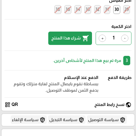
اختر القياس
38
36
34
33
32
31
30
29
اختر الكمية
shopping_cart
شراء هذا المنتج
+
-
3
مرة تم بيع هذا المنتج لأشخاص آخرين.
طريقة الدفع
الدفع عند الإستلام
ببساطة نقوم بايصال المنتج لغاية منزلك وتقوم
بدفع الثمن لموظف التوصيل.
qr_code
public
نسخ رابط المنتج
QR
policy
policy
policy
سياسة التوصيل
سياسة التبديل
سياسة الإلغاء