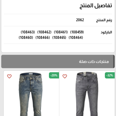
تفاصيل المنتج
رقم المنتج
2062
الباركود
(108459) (108461) (108462) (108463)
(108464) (108465) (108466) (108460)
منتجات ذات صلة
-20%
-32%
favorite_border
favorite_border