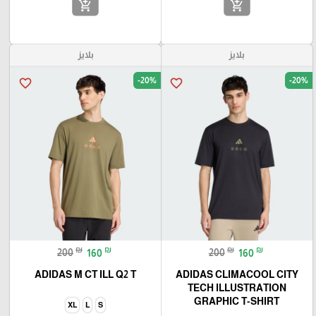
add_shopping_cart
add_shopping_cart
بلايز
بلايز
-20%
-20%
favorite_border
favorite_border
₪
₪
₪
₪
200
160
200
160
ADIDAS M CT ILL Q2 T
ADIDAS CLIMACOOL CITY
TECH ILLUSTRATION
GRAPHIC T-SHIRT
XL
L
S