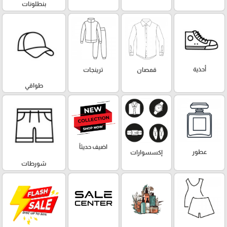
بنطلونات
أحذية
قمصان
ترينجات
طواقي
اضيف حديثاً
عطور
إكسسوارات
شورطات