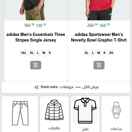
₪
₪
₪
₪
180
130
200
160
adidas Men's Essentials Three
adidas Sportswear Men's
Stripes Single Jersey
Novelty Bowl Graphic T-Shirt
2XL
XL
L
M
S
XL
L
M
S
XS
add_shopping_cart
add_shopping_cart
keyboard_double_arrow_left
more_horiz
عرض الكل
عروضات - flash sale
جاكيتات
ساعات
بلايز