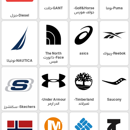
Puma-بوما
Golf&Horse-
GANT-جانت
جولف هورس
Diesel-ديزل
Reebok-ريبوك
asics
The North
Face- ذا نورث
NAUTICA-نوتيكا
فيس
Under Armour-
Timberland-
Saucony
تمبرلاند
اندر ارمر
Skechers- سكتشرز