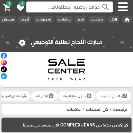
0
0
search
shopping_cart
favorite
home
الكل
ساعات
بلايز
جاكيتات
بنطلونات
أحذية
قمصان
Select Language
▼
مبارك النجاح لطلبة التوجيهي
play_circle
commute
emoji_emotions
account_box
ballot
طلباتي السابقة
دخول تجار الجملة
آراء زبائننا
مناطق التوصيل
الرئيسية
كل المنتجات
جاكيتات
كولكشن جديد من COMPLEX JEANS الان متوفر في متجرنا