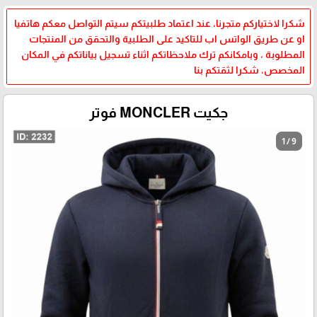
شكرا لاختياركم متجرنا، عند اعتماد طلبيتكم سيتم التواصل معكم هاتفيا
او عن طريق الواتس اب للتاكيد على الطلبية والتحقق من المنتجات
المطلوبة ، وبامكانكم ترك ملاحظاتكم اثناء تسجيل بياناتكم في المكان
المخصص، شكرا لثقتكم بنا
جكيت MONCLER فوتر
1 / 9