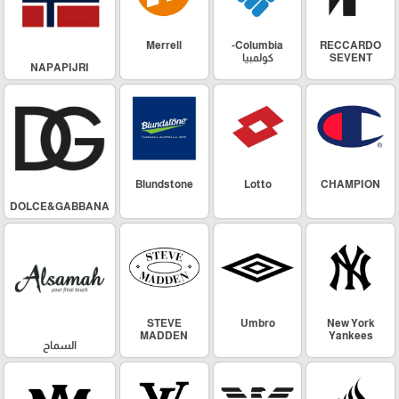
Merrell
Columbia-
RECCARDO
SEVENT
كولمبيا
NAPAPIJRI
Blundstone
Lotto
CHAMPION
DOLCE&GABBANA
STEVE
Umbro
New York
MADDEN
Yankees
السماح