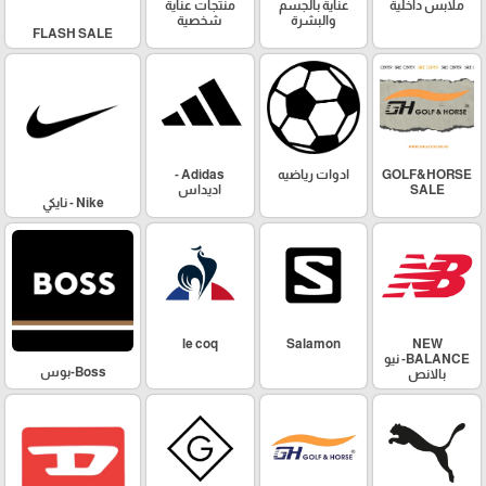
ملابس داخلية
عناية بالجسم
منتجات عناية
والبشرة
شخصية
FLASH SALE
GOLF&HORSE
ادوات رياضيه
Adidas -
SALE
اديداس
Nike - نايكي
le coq
Salamon
NEW
BALANCE- نيو
Boss-بوس
بالانص