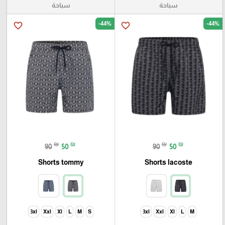
سباحة
سباحة
-44%
-44%
favorite_border
favorite_border
₪
₪
₪
₪
90
50
90
50
Shorts tommy
Shorts lacoste
3xl
Xxl
Xl
L
M
S
3xl
Xxl
Xl
L
M