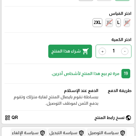
اختر القياس
2XL
XL
L
M
اختر الكمية
shopping_cart
شراء هذا المنتج
+
-
19
مرة تم بيع هذا المنتج لأشخاص آخرين.
طريقة الدفع
الدفع عند الإستلام
ببساطة نقوم بايصال المنتج لغاية منزلك وتقوم
بدفع الثمن لموظف التوصيل.
qr_code
public
نسخ رابط المنتج
QR
policy
policy
policy
سياسة التوصيل
سياسة التبديل
سياسة الإلغاء