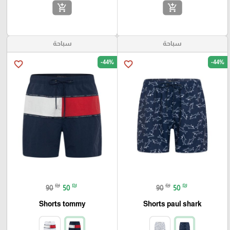
add_shopping_cart
add_shopping_cart
سباحة
سباحة
-44%
-44%
favorite_border
favorite_border
₪
₪
₪
₪
90
50
90
50
Shorts tommy
Shorts paul shark