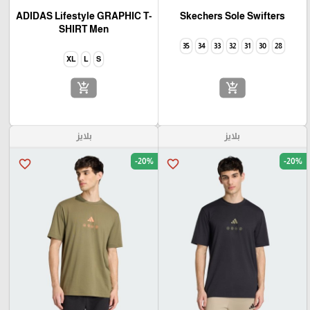
ADIDAS Lifestyle GRAPHIC T-
Skechers Sole Swifters
SHIRT Men
35
34
33
32
31
30
28
XL
L
S
add_shopping_cart
add_shopping_cart
بلايز
بلايز
-20%
-20%
favorite_border
favorite_border