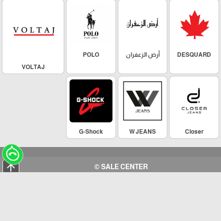
DESQUARD
أرض الزعفران
POLO
VOLTAJ
G-Shock
W JEANS
Closer
arrow_upward
SALE CENTER ©