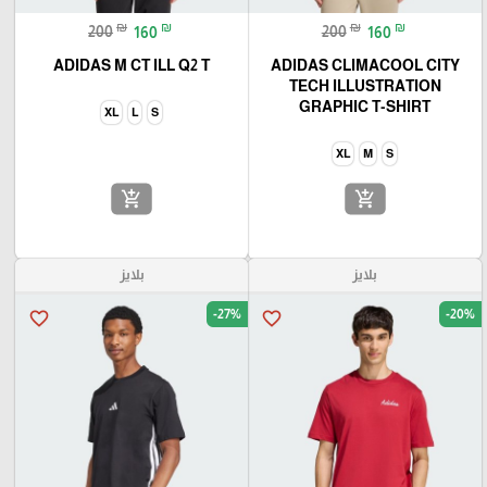
🎓
₪
₪
₪
₪
200
160
200
160
ADIDAS M CT ILL Q2 T
ADIDAS CLIMACOOL CITY
TECH ILLUSTRATION
GRAPHIC T-SHIRT
XL
L
S
XL
M
S
add_shopping_cart
add_shopping_cart
بلايز
بلايز
-27%
-20%
favorite_border
favorite_border