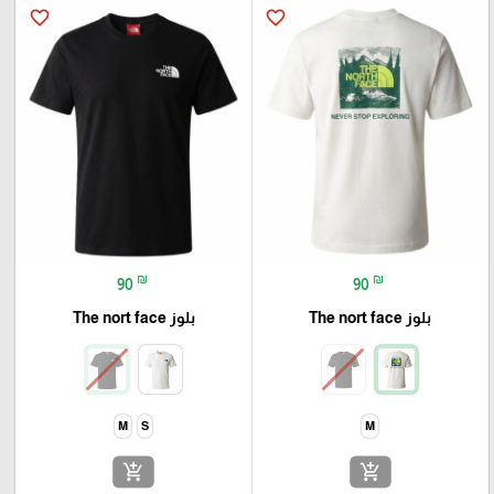
favorite_border
favorite_border
₪
₪
90
90
بلوز The nort face
بلوز The nort face
M
S
M
add_shopping_cart
add_shopping_cart