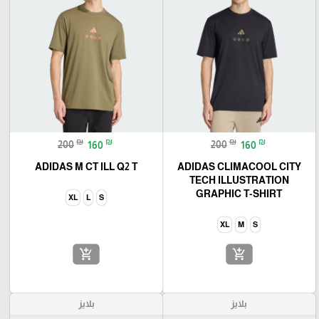
🎓
₪
₪
₪
₪
200
160
200
160
ADIDAS M CT ILL Q2 T
ADIDAS CLIMACOOL CITY
TECH ILLUSTRATION
GRAPHIC T-SHIRT
XL
L
S
XL
M
S
add_shopping_cart
add_shopping_cart
بلايز
بلايز