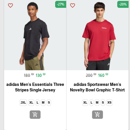
-27%
-20%
favorite_border
favorite_border
₪
₪
₪
₪
180
130
200
160
adidas Men's Essentials Three
adidas Sportswear Men's
Stripes Single Jersey
Novelty Bowl Graphic T-Shirt
2XL
XL
L
M
S
XL
L
M
S
XS
add_shopping_cart
add_shopping_cart