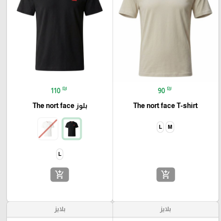
₪
₪
110
90
The nort face T-shirt
بلوز The nort face
L
M
L
add_shopping_cart
add_shopping_cart
بلايز
بلايز