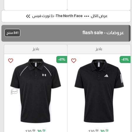
keyboard_double_arrow_left
more_horiz
عرض الكل
The North Face- ذا نورث فيس
عروضات - flash sale
841 منتج
بلايز
بلايز
-41%
-41%
favorite_border
favorite_border
₪
₪
₪
₪
120
70
120
70