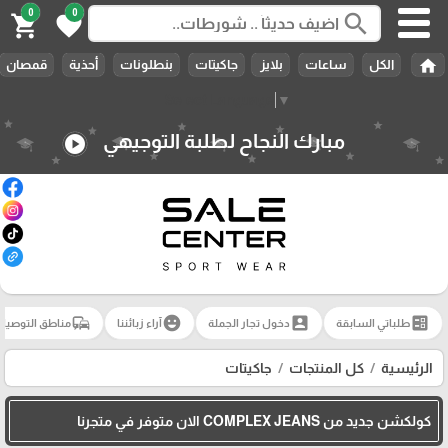
0
0
search
shopping_cart
favorite
home
الكل
ساعات
بلايز
جاكيتات
بنطلونات
أحذية
قمصان
Select Language
▼
مبارك النجاح لطلبة التوجيهي
play_circle
commute
emoji_emotions
account_box
ballot
طلباتي السابقة
دخول تجار الجملة
آراء زبائننا
مناطق التوصيل
الرئيسية
كل المنتجات
جاكيتات
كولكشن جديد من COMPLEX JEANS الان متوفر في متجرنا