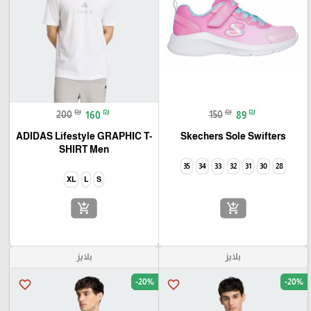
₪
₪
₪
₪
200
160
150
89
ADIDAS Lifestyle GRAPHIC T-
Skechers Sole Swifters
SHIRT Men
35
34
33
32
31
30
28
XL
L
S
add_shopping_cart
add_shopping_cart
بلايز
بلايز
-20%
-20%
favorite_border
favorite_border