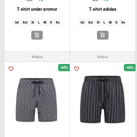
T-shirt under aromur
T-shirt adidas
3xl
Xxl
Xl
L
M
S
Xs
3xl
Xxl
Xl
L
M
S
Xs
add_shopping_cart
add_shopping_cart
سباحة
سباحة
-44%
-44%
favorite_border
favorite_border