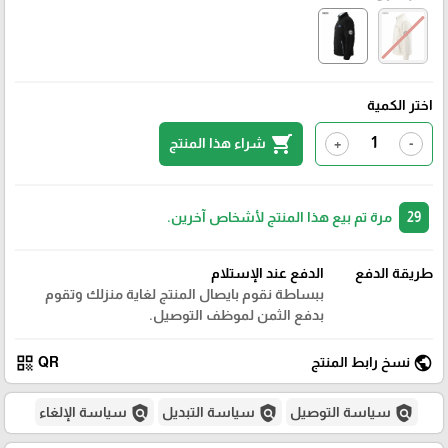
اختر الكمية
shopping_cart
شراء هذا المنتج
+
-
29
مرة تم بيع هذا المنتج لأشخاص آخرين.
طريقة الدفع
الدفع عند الإستلام
ببساطة نقوم بايصال المنتج لغاية منزلك وتقوم
بدفع الثمن لموظف التوصيل.
qr_code
public
نسخ رابط المنتج
QR
policy
policy
policy
سياسة التوصيل
سياسة التبديل
سياسة الإلغاء