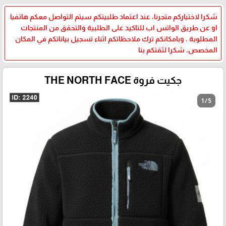
شكرا لاختياركم متجرنا، عند اعتماد طلبيتكم سيتم التواصل معكم هاتفيا
او عن طريق الواتس اب للتاكيد على الطلبية والتحقق من المنتجات
المطلوبة ، وبامكانكم ترك ملاحظاتكم اثناء تسجيل بياناتكم في المكان
المخصص، شكرا لثقتكم بنا
جكيت فروة THE NORTH FACE
1 / 5
🎓