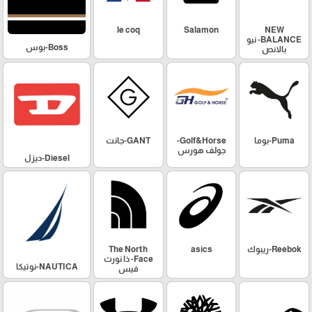
le coq
Salamon
NEW
BALANCE- نيو
Boss-بوس
بالانص
Puma-بوما
Golf&Horse-
GANT-جانت
جولف هورس
Diesel-ديزل
Reebok-ريبوك
asics
The North
Face- ذا نورث
NAUTICA-نوتيكا
فيس