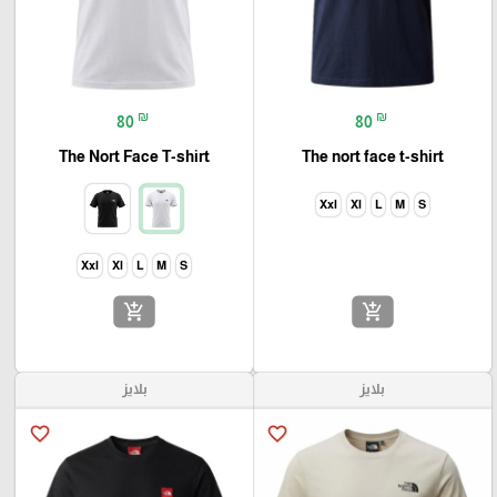
₪
₪
80
80
The Nort Face T-shirt
The nort face t-shirt
Xxl
Xl
L
M
S
Xxl
Xl
L
M
S
add_shopping_cart
add_shopping_cart
بلايز
بلايز
favorite_border
favorite_border