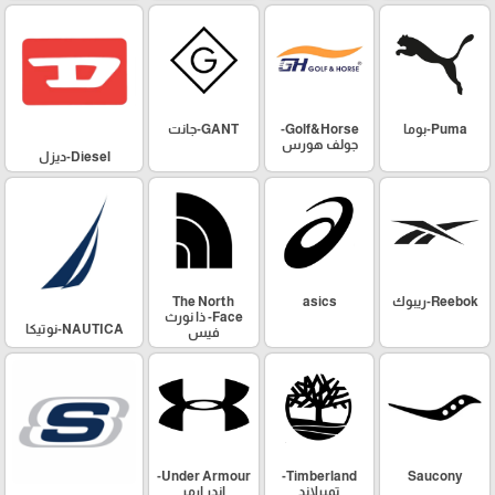
Puma-بوما
Golf&Horse-
GANT-جانت
جولف هورس
Diesel-ديزل
Reebok-ريبوك
asics
The North
Face- ذا نورث
NAUTICA-نوتيكا
فيس
Under Armour-
Timberland-
Saucony
تمبرلاند
اندر ارمر