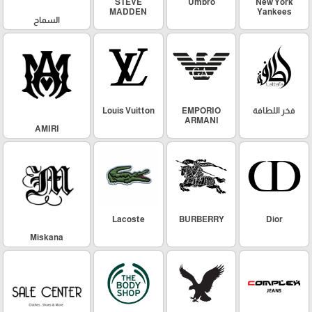
STEVE
Umbro
New York
MADDEN
Yankees
السماح
فخر اللطافة
EMPORIO
Louis Vuitton
ARMANI
AMIRI
Lacoste
BURBERRY
Dior
Miskana