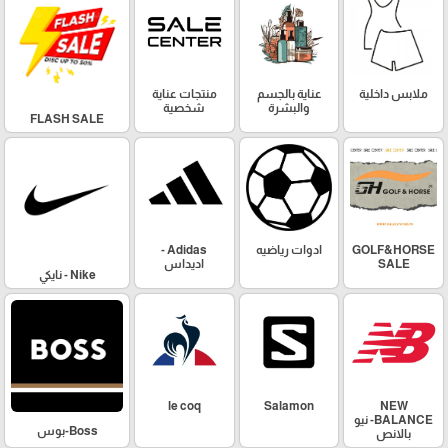
ملابس داخلية
عناية بالجسم
منتجات عناية
والبشرة
شخصية
FLASH SALE
GOLF&HORSE
ادوات رياضيه
Adidas -
SALE
اديداس
Nike - نايكي
le coq
Salamon
NEW
BALANCE- نيو
Boss-بوس
بالانص