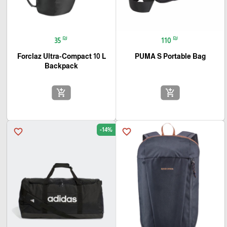
₪
₪
35
110
Forclaz Ultra-Compact 10 L
PUMA S Portable Bag
Backpack
add_shopping_cart
add_shopping_cart
-14%
favorite_border
favorite_border