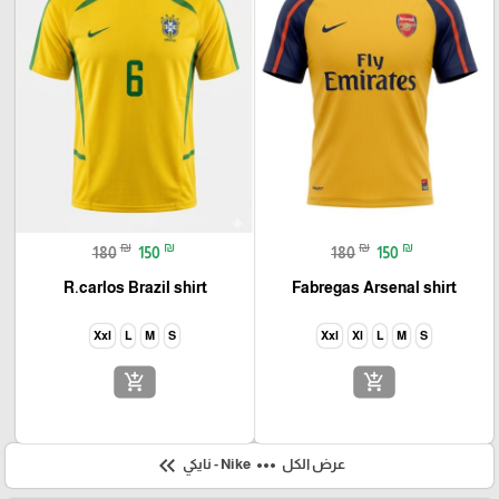
₪
₪
₪
₪
180
150
180
150
R.carlos Brazil shirt
Fabregas Arsenal shirt
Xxl
L
M
S
Xxl
Xl
L
M
S
add_shopping_cart
add_shopping_cart
keyboard_double_arrow_left
more_horiz
عرض الكل
Nike - نايكي