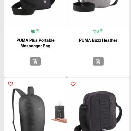
₪
₪
90
110
PUMA Plus Portable
PUMA Buzz Heather
Messenger Bag
add_shopping_cart
add_shopping_cart
favorite_border
favorite_border