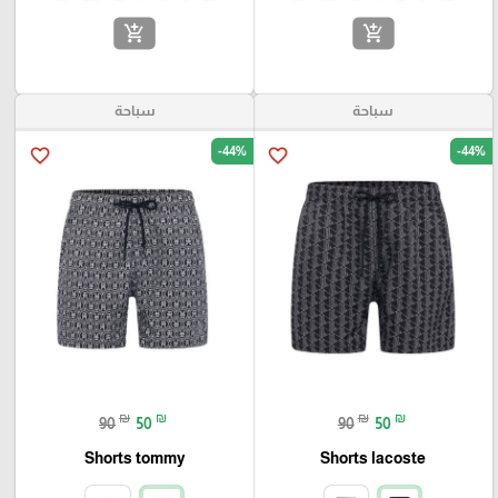
add_shopping_cart
add_shopping_cart
سباحة
سباحة
-44%
-44%
favorite_border
favorite_border
₪
₪
₪
₪
90
50
90
50
Shorts tommy
Shorts lacoste