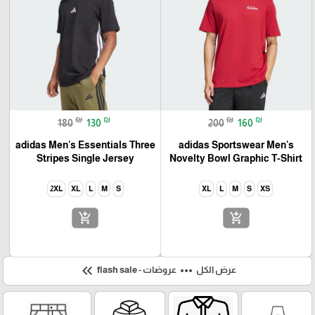
₪
₪
₪
₪
180
130
200
160
adidas Men's Essentials Three
adidas Sportswear Men's
Stripes Single Jersey
Novelty Bowl Graphic T-Shirt
2XL
XL
L
M
S
XL
L
M
S
XS
add_shopping_cart
add_shopping_cart
keyboard_double_arrow_left
more_horiz
عرض الكل
عروضات - flash sale