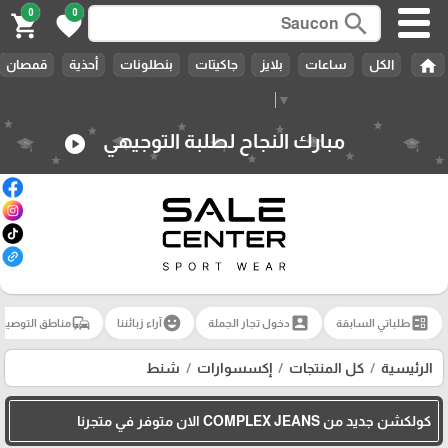
0
0
search
🎓
shopping_cart
favorite
home
الكل
ساعات
بلايز
جاكيتات
بنطلونات
أحذية
قمصان
Select Language
▼
مبارك النجاح لطلبة التوجيهي
play_circle
commute
emoji_emotions
account_box
ballot
طلباتي السابقة
دخول تجار الجملة
آراء زبائننا
مناطق التوصيل
الرئيسية
كل المنتجات
إكسسوارات
شنط
كولكشن جديد من COMPLEX JEANS الان متوفر في متجرنا