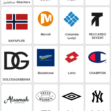
Skechers- سكتشرز
Merrell
Columbia-
RECCARDO
SEVENT
كولمبيا
NAPAPIJRI
Blundstone
Lotto
CHAMPION
DOLCE&GABBANA