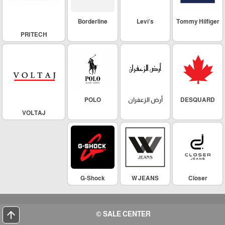
Borderline
Levi's
Tommy Hilfiger
PRITECH
DESQUARD
أرض الزعفران
POLO
VOLTAJ
G-Shock
W JEANS
Closer
arrow_upward
SALE CENTER ©