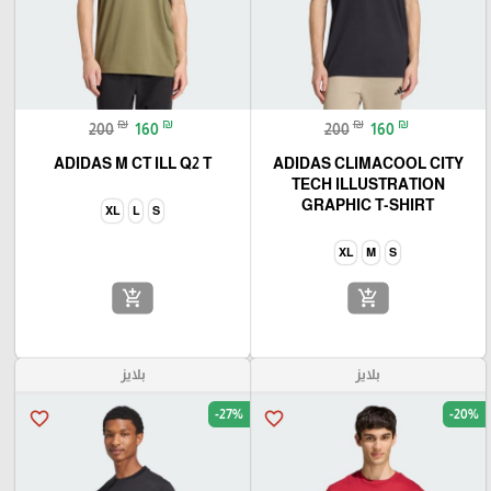
🎓
₪
₪
₪
₪
200
160
200
160
ADIDAS M CT ILL Q2 T
ADIDAS CLIMACOOL CITY
TECH ILLUSTRATION
GRAPHIC T-SHIRT
XL
L
S
XL
M
S
add_shopping_cart
add_shopping_cart
بلايز
بلايز
-27%
-20%
favorite_border
favorite_border