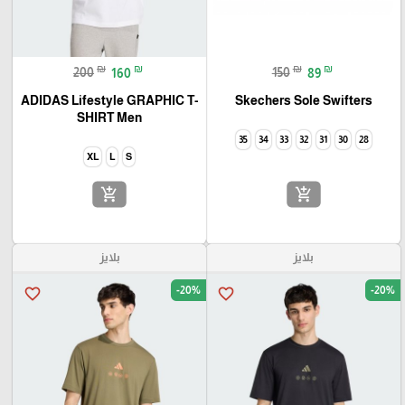
₪
₪
₪
₪
200
160
150
89
ADIDAS Lifestyle GRAPHIC T-
Skechers Sole Swifters
SHIRT Men
35
34
33
32
31
30
28
XL
L
S
add_shopping_cart
add_shopping_cart
بلايز
بلايز
-20%
-20%
favorite_border
favorite_border