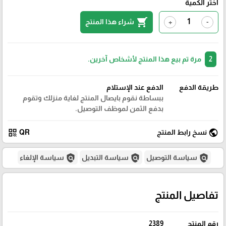
اختر الكمية
shopping_cart
شراء هذا المنتج
+
-
2
مرة تم بيع هذا المنتج لأشخاص آخرين.
طريقة الدفع
الدفع عند الإستلام
ببساطة نقوم بايصال المنتج لغاية منزلك وتقوم
بدفع الثمن لموظف التوصيل.
qr_code
public
نسخ رابط المنتج
QR
policy
policy
policy
سياسة التوصيل
سياسة التبديل
سياسة الإلغاء
تفاصيل المنتج
رقم المنتج
2389