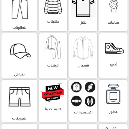
جاكيتات
ساعات
بلايز
بنطلونات
أحذية
قمصان
ترينجات
طواقي
اضيف حديثاً
عطور
إكسسوارات
شورطات