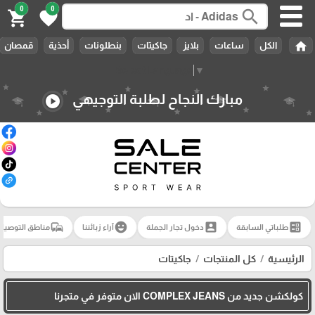
0
0
search
shopping_cart
favorite
home
الكل
ساعات
بلايز
جاكيتات
بنطلونات
أحذية
قمصان
Select Language
▼
مبارك النجاح لطلبة التوجيهي
play_circle
commute
emoji_emotions
account_box
ballot
طلباتي السابقة
دخول تجار الجملة
آراء زبائننا
مناطق التوصيل
الرئيسية
كل المنتجات
جاكيتات
كولكشن جديد من COMPLEX JEANS الان متوفر في متجرنا