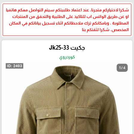
شكرا لاختياركم متجرنا، عند اعتماد طلبيتكم سيتم التواصل معكم هاتفيا
او عن طريق الواتس اب للتاكيد على الطلبية والتحقق من المنتجات
المطلوبة ، وبامكانكم ترك ملاحظاتكم اثناء تسجيل بياناتكم في المكان
المخصص، شكرا لثقتكم بنا
جكيت Jk25-33
كوردروي
1 / 4