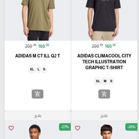
🎓
₪
₪
₪
₪
200
160
200
160
ADIDAS M CT ILL Q2 T
ADIDAS CLIMACOOL CITY
TECH ILLUSTRATION
GRAPHIC T-SHIRT
XL
L
S
XL
M
S
add_shopping_cart
add_shopping_cart
بلايز
بلايز
-27%
-20%
favorite_border
favorite_border