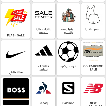
ملابس داخلية
عناية بالجسم
منتجات عناية
والبشرة
شخصية
FLASH SALE
GOLF&HORSE
ادوات رياضيه
Adidas -
SALE
اديداس
Nike - نايكي
le coq
Salamon
NEW