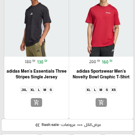
₪
₪
₪
₪
180
130
200
160
adidas Men's Essentials Three
adidas Sportswear Men's
Stripes Single Jersey
Novelty Bowl Graphic T-Shirt
2XL
XL
L
M
S
XL
L
M
S
XS
add_shopping_cart
add_shopping_cart
keyboard_double_arrow_left
more_horiz
عرض الكل
عروضات - flash sale