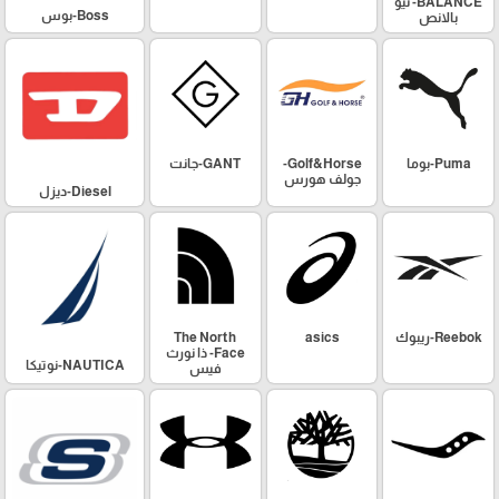
BALANCE- نيو
Boss-بوس
بالانص
Puma-بوما
Golf&Horse-
GANT-جانت
جولف هورس
Diesel-ديزل
Reebok-ريبوك
asics
The North
Face- ذا نورث
NAUTICA-نوتيكا
فيس