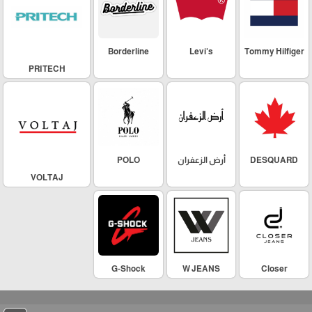
Borderline
Levi's
Tommy Hilfiger
PRITECH
DESQUARD
أرض الزعفران
POLO
VOLTAJ
G-Shock
W JEANS
Closer