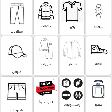
جاكيتات
ساعات
بلايز
بنطلونات
أحذية
قمصان
ترينجات
طواقي
اضيف حديثاً
عطور
إكسسوارات
شورطات