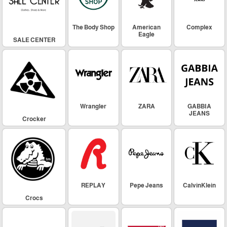
The Body Shop
American
Complex
Eagle
SALE CENTER
Wrangler
ZARA
GABBIA
JEANS
Crocker
REPLAY
Pepe Jeans
CalvinKlein
Crocs