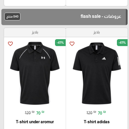
عروضات - flash sale
840 منتج
بلايز
بلايز
-41%
-41%
favorite_border
favorite_border
₪
₪
₪
₪
120
70
120
70
T-shirt under aromur
T-shirt adidas