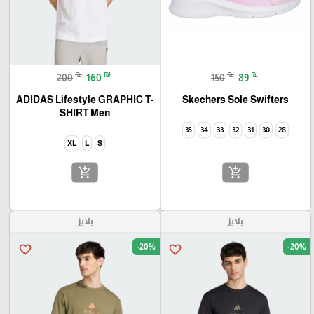
₪
₪
₪
₪
200
160
150
89
ADIDAS Lifestyle GRAPHIC T-
Skechers Sole Swifters
SHIRT Men
35
34
33
32
31
30
28
XL
L
S
add_shopping_cart
add_shopping_cart
بلايز
بلايز
-20%
-20%
favorite_border
favorite_border