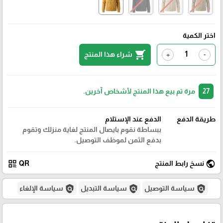
اختر الكمية
shopping_cart
شراء هذا المنتج
+
-
27
مرة تم بيع هذا المنتج لأشخاص آخرين.
طريقة الدفع
الدفع عند الإستلام
ببساطة نقوم بايصال المنتج لغاية منزلك وتقوم
بدفع الثمن لموظف التوصيل.
qr_code
public
نسخ رابط المنتج
QR
policy
policy
policy
سياسة التوصيل
سياسة التبديل
سياسة الإلغاء