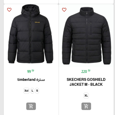
favorite_border
favorite_border
₪
₪
99
220
SKECHERS GOSHIELD
سترة timberland
JACKET M - BLACK
Xxl
L
S
XL
add_shopping_cart
add_shopping_cart