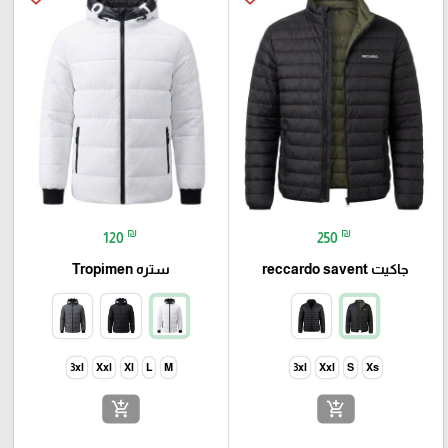
₪
₪
120
250
جاكيت reccardo savent
ستره Tropimen
3xl
Xxl
Xl
L
M
3xl
Xxl
S
Xs
add_shopping_cart
add_shopping_cart