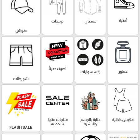
أحذية
قمصان
ترينجات
طواقي
اضيف حديثاً
عطور
إكسسوارات
شورطات
ملابس داخلية
عناية بالجسم
منتجات عناية
والبشرة
شخصية
FLASH SALE