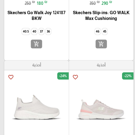
₪
₪
₪
₪
250
180
350
290
Skechers Go Walk Joy 124187
Skechers Slip-ins: GO WALK
BKW
Max Cushioning
40.5
40
37
36
46
45
add_shopping_cart
add_shopping_cart
أحذية
أحذية
-24%
-22%
favorite_border
favorite_border