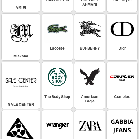
فخر اللطافة
EMPORIO
Louis Vuitton
ARMANI
AMIRI
Lacoste
BURBERRY
Dior
Miskana
The Body Shop
American
Complex
Eagle
SALE CENTER