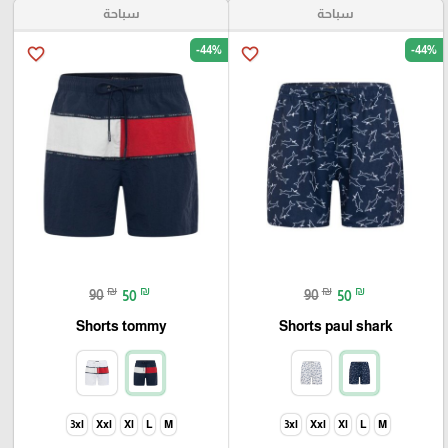
سباحة
سباحة
-44%
-44%
favorite_border
favorite_border
₪
₪
₪
₪
90
50
90
50
Shorts tommy
Shorts paul shark
3xl
Xxl
Xl
L
M
3xl
Xxl
Xl
L
M