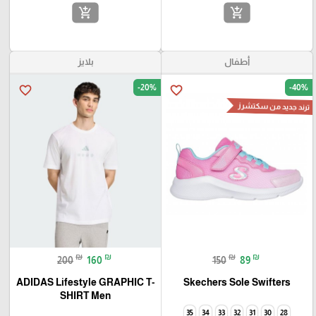
add_shopping_cart
add_shopping_cart
أطفال
بلايز
-20%
-40%
favorite_border
favorite_border
ترند جديد من سكتشرز
₪
₪
₪
₪
200
160
150
89
ADIDAS Lifestyle GRAPHIC T-
Skechers Sole Swifters
SHIRT Men
🎓
35
34
33
32
31
30
28