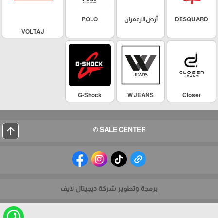
DESQUARD
أرض الزعفران
POLO
VOLTAJ
G-Shock
W JEANS
Closer
arrow_upward
SALE CENTER ©
برمجة وتطوير شركة ديجيتال لايف