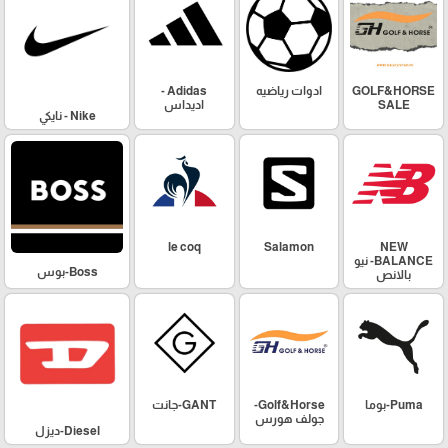
GOLF&HORSE
ادوات رياضيه
Adidas -
SALE
اديداس
Nike - نايكي
le coq
Salamon
NEW
BALANCE- نيو
Boss-بوس
بالانص
Puma-بوما
Golf&Horse-
GANT-جانت
جولف هورس
Diesel-ديزل