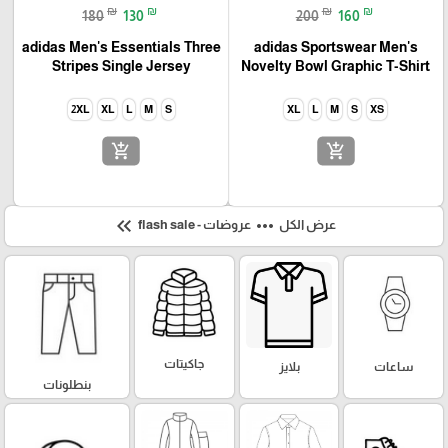
₪
₪
₪
₪
180
130
200
160
adidas Men's Essentials Three
adidas Sportswear Men's
Stripes Single Jersey
Novelty Bowl Graphic T-Shirt
2XL
XL
L
M
S
XL
L
M
S
XS
add_shopping_cart
add_shopping_cart
keyboard_double_arrow_left
more_horiz
عرض الكل
عروضات - flash sale
جاكيتات
ساعات
بلايز
بنطلونات