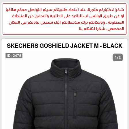
شكرا لاختياركم متجرنا، عند اعتماد طلبيتكم سيتم التواصل معكم هاتفيا
او عن طريق الواتس اب للتاكيد على الطلبية والتحقق من المنتجات
المطلوبة ، وبامكانكم ترك ملاحظاتكم اثناء تسجيل بياناتكم في المكان
المخصص، شكرا لثقتكم بنا
SKECHERS GOSHIELD JACKET M - BLACK
1 / 3