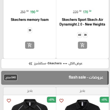
₪
₪
₪
₪
250
190
220
170
Skechers memory foam
Skechers Sport Skech-Air
Dynamight 2.0 - New Heights
39
40
39
add_shopping_cart
add_shopping_cart
keyboard_double_arrow_left
more_horiz
عرض الكل
Skechers- سكتشرز
عروضات - flash sale
840 منتج
بلايز
بلايز
-41%
-41%
favorite_border
favorite_border