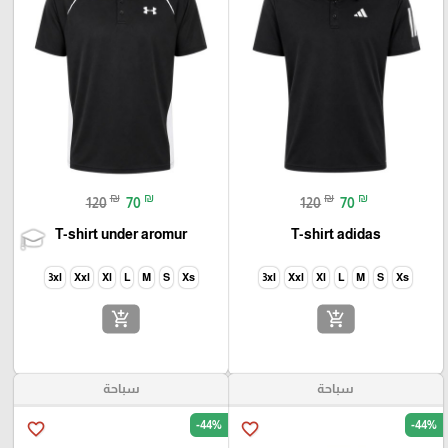
₪
₪
₪
₪
120
70
120
70
T-shirt under aromur
T-shirt adidas
3xl
Xxl
Xl
L
M
S
Xs
3xl
Xxl
Xl
L
M
S
Xs
add_shopping_cart
add_shopping_cart
سباحة
سباحة
-44%
-44%
favorite_border
favorite_border