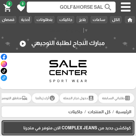
0
0
search
shopping_cart
favorite
home
الكل
ساعات
بلايز
جاكيتات
بنطلونات
أحذية
قمصان
Select Language
▼
مبارك النجاح لطلبة التوجيهي
play_circle
commute
emoji_emotions
account_box
ballot
طلباتي السابقة
دخول تجار الجملة
آراء زبائننا
مناطق التوصيل
الرئيسية
كل المنتجات
جاكيتات
كولكشن جديد من COMPLEX JEANS الان متوفر في متجرنا