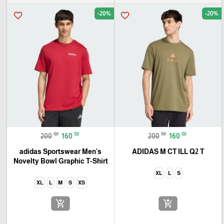
-20%
-20%
favorite_border
favorite_border
₪
₪
₪
₪
200
160
200
160
adidas Sportswear Men's
ADIDAS M CT ILL Q2 T
Novelty Bowl Graphic T-Shirt
XL
L
S
XL
L
M
S
XS
add_shopping_cart
add_shopping_cart