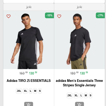
بلايز
بلايز
-18%
-27%
favorite_border
favorite_border
₪
₪
₪
₪
160
130
180
130
Adidas TIRO 25 ESSENTIALS
adidas Men's Essentials Three
Stripes Single Jersey
2XL
XL
L
M
S
2XL
XL
L
M
S
add_shopping_cart
add_shopping_cart