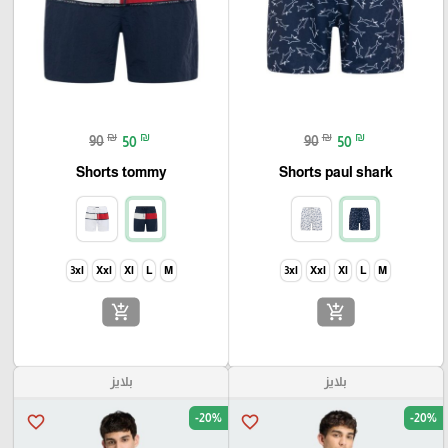
₪
₪
₪
₪
90
50
90
50
Shorts tommy
Shorts paul shark
3xl
Xxl
Xl
L
M
3xl
Xxl
Xl
L
M
add_shopping_cart
add_shopping_cart
بلايز
بلايز
-20%
-20%
favorite_border
favorite_border