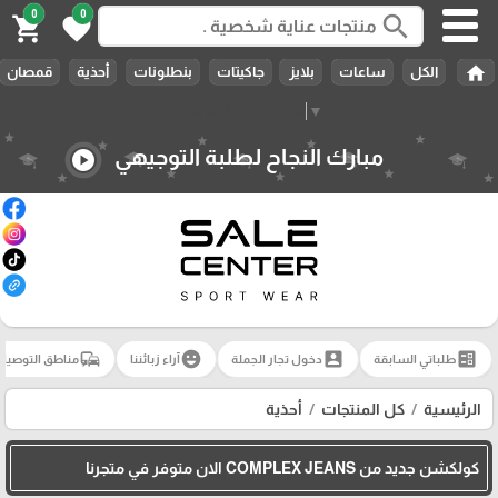
0
0
search
shopping_cart
favorite
home
الكل
ساعات
بلايز
جاكيتات
بنطلونات
أحذية
قمصان
Select Language
▼
مبارك النجاح لطلبة التوجيهي
play_circle
commute
emoji_emotions
account_box
ballot
طلباتي السابقة
دخول تجار الجملة
آراء زبائننا
مناطق التوصيل
الرئيسية
كل المنتجات
أحذية
كولكشن جديد من COMPLEX JEANS الان متوفر في متجرنا