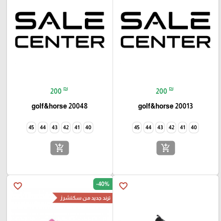
₪
₪
200
200
golf&horse 20048
golf&horse 20013
45
44
43
42
41
40
45
44
43
42
41
40
add_shopping_cart
add_shopping_cart
-40%
favorite_border
favorite_border
ترند جديد من سكتشرز