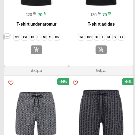
₪
₪
₪
₪
120
70
120
70
T-shirt under aromur
T-shirt adidas
3xl
Xxl
Xl
L
M
S
Xs
3xl
Xxl
Xl
L
M
S
Xs
add_shopping_cart
add_shopping_cart
سباحة
سباحة
-44%
-44%
favorite_border
favorite_border