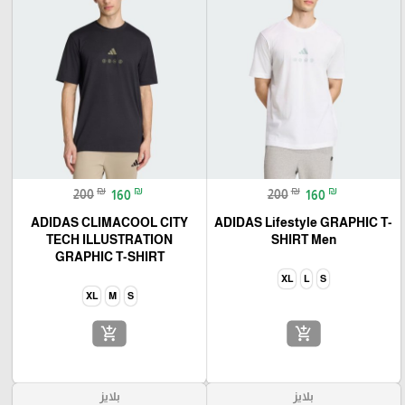
🎓
₪
₪
₪
₪
200
160
200
160
ADIDAS CLIMACOOL CITY
ADIDAS Lifestyle GRAPHIC T-
TECH ILLUSTRATION
SHIRT Men
GRAPHIC T-SHIRT
XL
L
S
XL
M
S
add_shopping_cart
add_shopping_cart
بلايز
بلايز