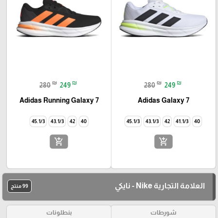
₪
₪
₪
₪
280
249
280
249
Adidas Running Galaxy 7
Adidas Galaxy 7
45.1/3
43.1/3
42
40
45.1/3
43.1/3
42
41.1/3
40
add_shopping_cart
add_shopping_cart
العلامة التجارية Nike - نايكي
99 منتج
شورطات
بنطلونات