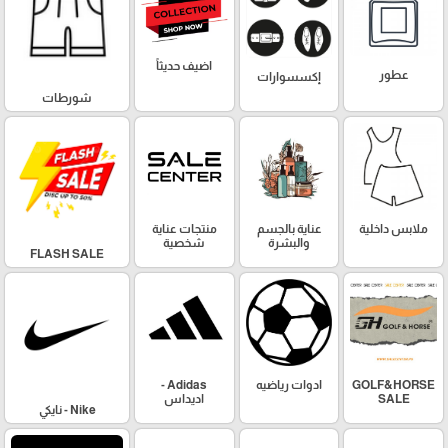
اضيف حديثاً
عطور
إكسسوارات
شورطات
ملابس داخلية
عناية بالجسم
منتجات عناية
والبشرة
شخصية
FLASH SALE
GOLF&HORSE
ادوات رياضيه
Adidas -
SALE
اديداس
Nike - نايكي