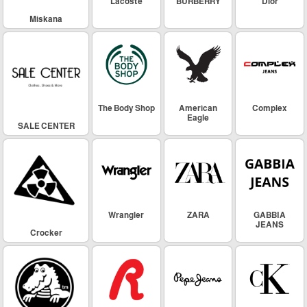
Lacoste
BURBERRY
Dior
Miskana
The Body Shop
American
Complex
Eagle
SALE CENTER
Wrangler
ZARA
GABBIA
JEANS
Crocker