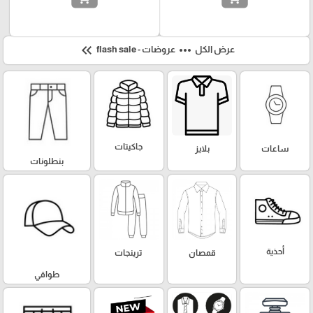
keyboard_double_arrow_left
more_horiz
عرض الكل
عروضات - flash sale
جاكيتات
ساعات
بلايز
بنطلونات
أحذية
قمصان
ترينجات
طواقي