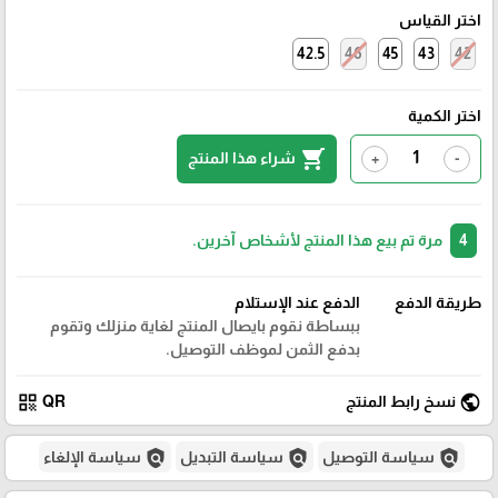
اختر القياس
42.5
46
45
43
42
اختر الكمية
shopping_cart
شراء هذا المنتج
+
-
4
مرة تم بيع هذا المنتج لأشخاص آخرين.
طريقة الدفع
الدفع عند الإستلام
ببساطة نقوم بايصال المنتج لغاية منزلك وتقوم
بدفع الثمن لموظف التوصيل.
qr_code
public
نسخ رابط المنتج
QR
policy
policy
policy
سياسة التوصيل
سياسة التبديل
سياسة الإلغاء