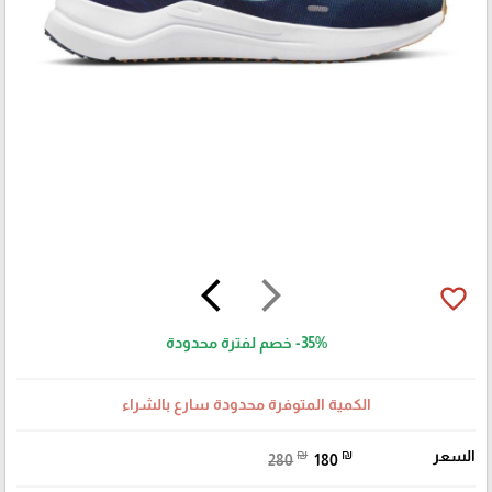
arrow_back_ios
arrow_forward_ios
favorite_border
-35%
خصم لفترة محدودة
الكمية المتوفرة محدودة سارع بالشراء
السعر
₪
₪
280
180