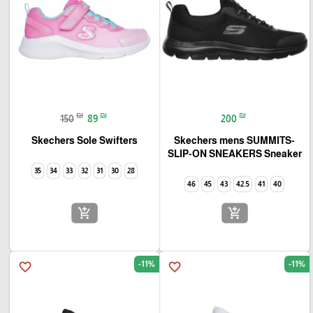
₪
₪
₪
150
89
200
Skechers Sole Swifters
Skechers mens SUMMITS-
SLIP-ON SNEAKERS Sneaker
35
34
33
32
31
30
28
46
45
43
42.5
41
40
add_shopping_cart
add_shopping_cart
-11%
-11%
favorite_border
favorite_border