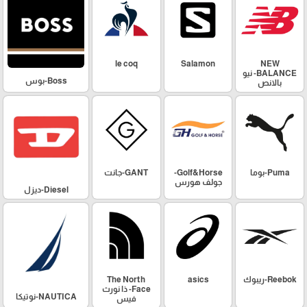
le coq
Salamon
NEW
BALANCE- نيو
Boss-بوس
بالانص
Puma-بوما
Golf&Horse-
GANT-جانت
جولف هورس
Diesel-ديزل
Reebok-ريبوك
asics
The North
Face- ذا نورث
NAUTICA-نوتيكا
فيس