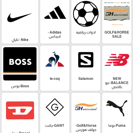
GOLF&HORSE
ادوات رياضيه
Adidas -
SALE
اديداس
Nike - نايكي
le coq
Salamon
NEW
BALANCE- نيو
Boss-بوس
بالانص
Puma-بوما
Golf&Horse-
GANT-جانت
جولف هورس