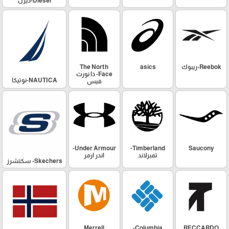
Diesel-ديزل
Reebok-ريبوك
asics
The North
Face- ذا نورث
NAUTICA-نوتيكا
فيس
Under Armour-
Timberland-
Saucony
تمبرلاند
اندر ارمر
Skechers- سكتشرز
Merrell
Columbia-
RECCARDO