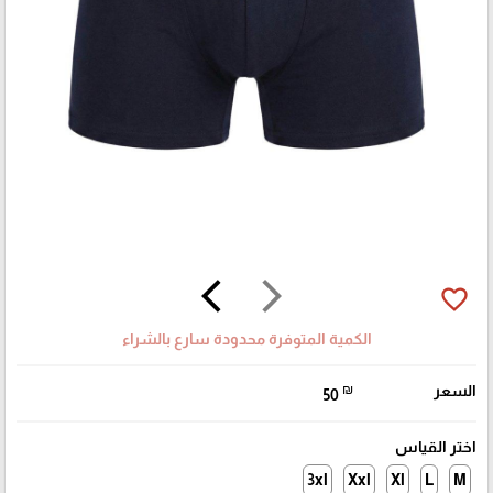
arrow_back_ios
arrow_forward_ios
favorite_border
الكمية المتوفرة محدودة سارع بالشراء
السعر
₪
50
اختر القياس
3xl
Xxl
Xl
L
M