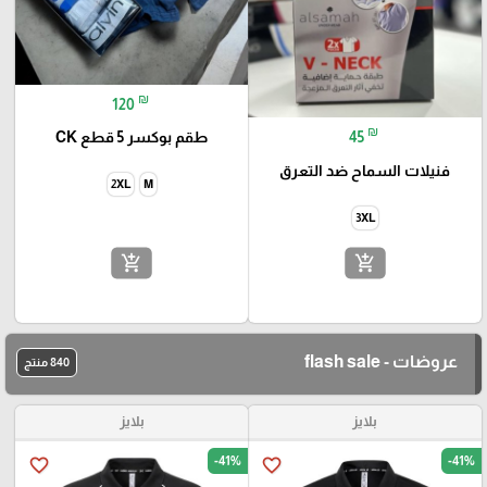
₪
120
₪
45
طقم بوكسر 5 قطع CK
فنيلات السماح ضد التعرق
2XL
M
3XL
add_shopping_cart
add_shopping_cart
عروضات - flash sale
840 منتج
بلايز
بلايز
-41%
-41%
favorite_border
favorite_border