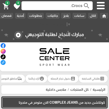
0
0
search
shopping_cart
favorite
home
الكل
ساعات
بلايز
جاكيتات
بنطلونات
أحذية
قمصان
Select Language
▼
مبارك النجاح لطلبة التوجيهي
play_circle
commute
emoji_emotions
account_box
ballot
طلباتي السابقة
دخول تجار الجملة
آراء زبائننا
مناطق التوصيل
الرئيسية
كل المنتجات
ملابس داخلية
كولكشن جديد من COMPLEX JEANS الان متوفر في متجرنا