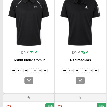
₪
₪
₪
₪
120
70
120
70
T-shirt under aromur
T-shirt adidas
3xl
Xxl
Xl
L
M
S
Xs
3xl
Xxl
Xl
L
M
S
Xs
add_shopping_cart
add_shopping_cart
سباحة
سباحة
-44%
-44%
favorite_border
favorite_border