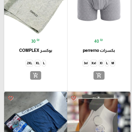
₪
₪
30
40
بكسرات perrerno
بوكسر COMPLEX
2XL
XL
L
3xl
Xxl
Xl
L
M
add_shopping_cart
add_shopping_cart
favorite_border
favorite_border