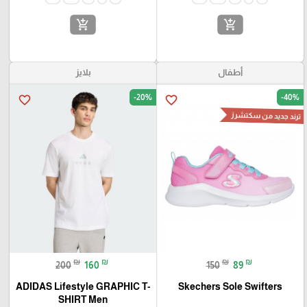
add_shopping_cart
add_shopping_cart
أطفال
بلايز
-20%
-40%
favorite_border
favorite_border
ترند جديد من سكتشرز
₪
₪
₪
₪
200
160
150
89
ADIDAS Lifestyle GRAPHIC T-
Skechers Sole Swifters
SHIRT Men