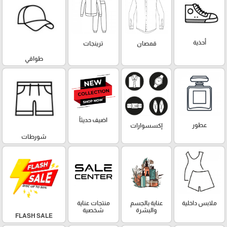
أحذية
قمصان
ترينجات
طواقي
اضيف حديثاً
عطور
إكسسوارات
شورطات
ملابس داخلية
عناية بالجسم
منتجات عناية
والبشرة
شخصية
FLASH SALE