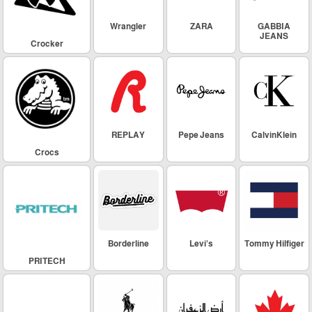
Wrangler
ZARA
GABBIA
JEANS
Crocker
REPLAY
Pepe Jeans
CalvinKlein
Crocs
Borderline
Levi's
Tommy Hilfiger
PRITECH