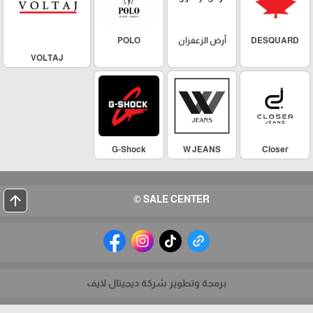
DESQUARD
أرض الزعفران
POLO
VOLTAJ
G-Shock
W JEANS
Closer
arrow_upward
SALE CENTER ©
برمجة وتطوير شركة ديجيتال لايف