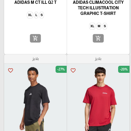
ADIDAS M CT ILL Q2 T
ADIDAS CLIMACOOL CITY
TECH ILLUSTRATION
GRAPHIC T-SHIRT
XL
L
S
XL
M
S
add_shopping_cart
add_shopping_cart
بلايز
بلايز
-27%
-20%
favorite_border
favorite_border