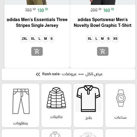
₪
₪
₪
₪
180
130
200
160
adidas Men's Essentials Three
adidas Sportswear Men's
Stripes Single Jersey
Novelty Bowl Graphic T-Shirt
2XL
XL
L
M
S
XL
L
M
S
XS
add_shopping_cart
add_shopping_cart
keyboard_double_arrow_left
more_horiz
عرض الكل
عروضات - flash sale
جاكيتات
ساعات
بلايز
بنطلونات