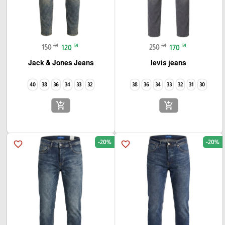
₪
₪
₪
₪
150
120
250
170
Jack & Jones Jeans
levis jeans
40
38
36
34
33
32
38
36
34
33
32
31
30
add_shopping_cart
add_shopping_cart
-20%
-20%
favorite_border
favorite_border