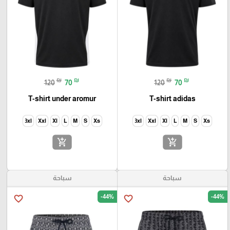
₪
₪
₪
₪
120
70
120
70
T-shirt under aromur
T-shirt adidas
3xl
Xxl
Xl
L
M
S
Xs
3xl
Xxl
Xl
L
M
S
Xs
add_shopping_cart
add_shopping_cart
سباحة
سباحة
-44%
-44%
favorite_border
favorite_border