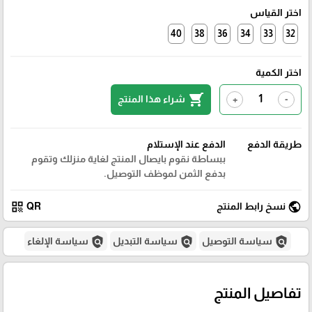
اختر القياس
40
38
36
34
33
32
اختر الكمية
shopping_cart
شراء هذا المنتج
+
-
طريقة الدفع
الدفع عند الإستلام
ببساطة نقوم بايصال المنتج لغاية منزلك وتقوم
بدفع الثمن لموظف التوصيل.
qr_code
public
نسخ رابط المنتج
QR
policy
policy
policy
سياسة التوصيل
سياسة التبديل
سياسة الإلغاء
تفاصيل المنتج