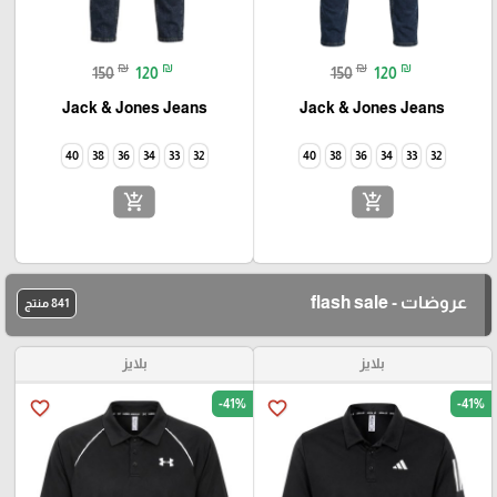
₪
₪
₪
₪
150
120
150
120
Jack & Jones Jeans
Jack & Jones Jeans
40
38
36
34
33
32
40
38
36
34
33
32
add_shopping_cart
add_shopping_cart
عروضات - flash sale
841 منتج
بلايز
بلايز
-41%
-41%
favorite_border
favorite_border