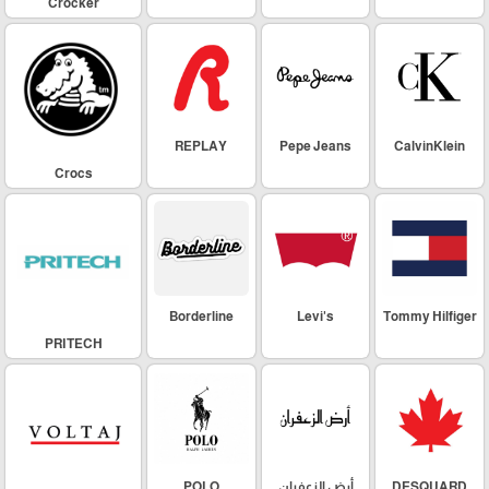
Crocker
REPLAY
Pepe Jeans
CalvinKlein
Crocs
Borderline
Levi's
Tommy Hilfiger
PRITECH
DESQUARD
أرض الزعفران
POLO