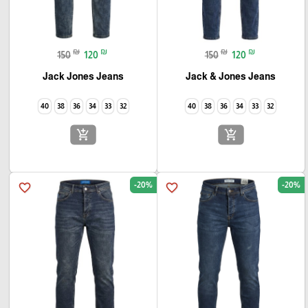
₪
₪
₪
₪
150
120
150
120
Jack Jones Jeans
Jack & Jones Jeans
40
38
36
34
33
32
40
38
36
34
33
32
add_shopping_cart
add_shopping_cart
-20%
-20%
favorite_border
favorite_border