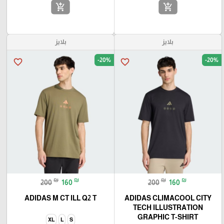
add_shopping_cart
add_shopping_cart
بلايز
بلايز
-20%
-20%
favorite_border
favorite_border
₪
₪
₪
₪
200
160
200
160
ADIDAS M CT ILL Q2 T
ADIDAS CLIMACOOL CITY
TECH ILLUSTRATION
GRAPHIC T-SHIRT
XL
L
S