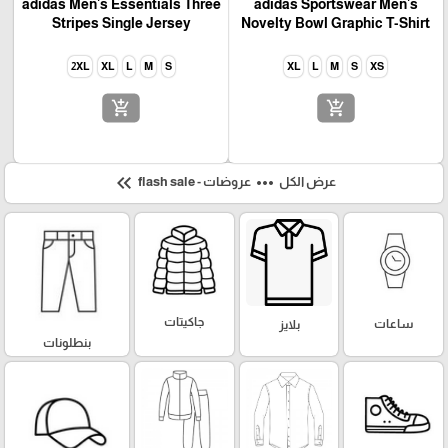
adidas Men's Essentials Three
adidas Sportswear Men's
Stripes Single Jersey
Novelty Bowl Graphic T-Shirt
2XL
XL
L
M
S
XL
L
M
S
XS
add_shopping_cart
add_shopping_cart
keyboard_double_arrow_left
more_horiz
عرض الكل
عروضات - flash sale
جاكيتات
ساعات
بلايز
بنطلونات