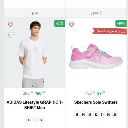
أطفال
بلايز
-20%
-40%
favorite_border
favorite_border
ترند جديد من سكتشرز
₪
₪
₪
₪
200
160
150
89
ADIDAS Lifestyle GRAPHIC T-
Skechers Sole Swifters
SHIRT Men
35
34
33
32
31
30
28
XL
L
S