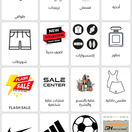
أحذية
قمصان
ترينجات
طواقي
اضيف حديثاً
عطور
إكسسوارات
شورطات
ملابس داخلية
عناية بالجسم
منتجات عناية
والبشرة
شخصية
FLASH SALE