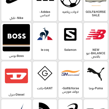
GOLF&HORSE
ادوات رياضيه
Adidas -
SALE
اديداس
Nike - نايكي
le coq
Salamon
NEW
BALANCE- نيو
Boss-بوس
بالانص
Puma-بوما
Golf&Horse-
GANT-جانت
جولف هورس
Diesel-ديزل