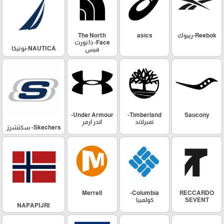
Reebok-ريبوك
asics
The North
Face- ذا نورث
NAUTICA-نوتيكا
فيس
Under Armour-
Timberland-
Saucony
تمبرلاند
اندر ارمر
Skechers- سكتشرز
Merrell
Columbia-
RECCARDO
SEVENT
كولمبيا
NAPAPIJRI