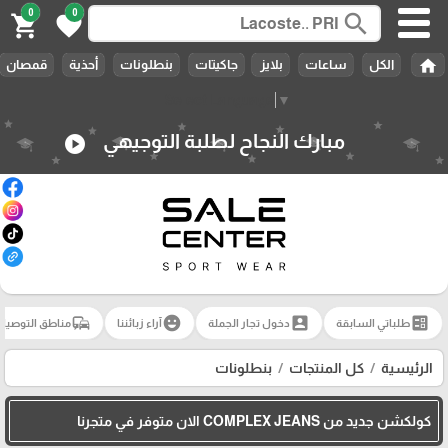
0
0
search
shopping_cart
favorite
home
الكل
ساعات
بلايز
جاكيتات
بنطلونات
أحذية
قمصان
Select Language
▼
مبارك النجاح لطلبة التوجيهي
play_circle
commute
emoji_emotions
account_box
ballot
طلباتي السابقة
دخول تجار الجملة
آراء زبائننا
مناطق التوصيل
الرئيسية
كل المنتجات
بنطلونات
كولكشن جديد من COMPLEX JEANS الان متوفر في متجرنا