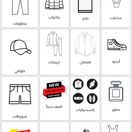
جاكيتات
ساعات
بلايز
بنطلونات
أحذية
قمصان
ترينجات
طواقي
اضيف حديثاً
عطور
إكسسوارات
شورطات