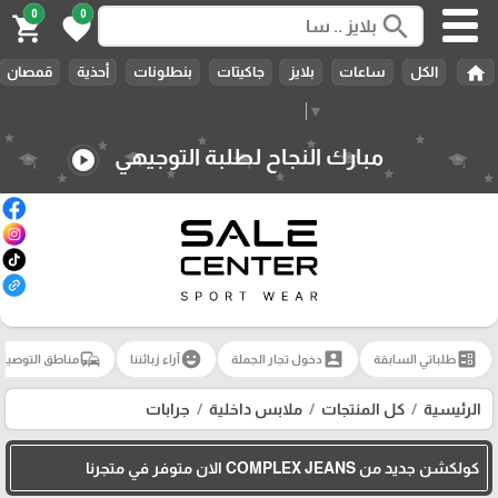
0
0
search
shopping_cart
favorite
home
الكل
ساعات
بلايز
جاكيتات
بنطلونات
أحذية
قمصان
Select Language
▼
مبارك النجاح لطلبة التوجيهي
play_circle
commute
emoji_emotions
account_box
ballot
طلباتي السابقة
دخول تجار الجملة
آراء زبائننا
مناطق التوصيل
الرئيسية
كل المنتجات
ملابس داخلية
جرابات
كولكشن جديد من COMPLEX JEANS الان متوفر في متجرنا