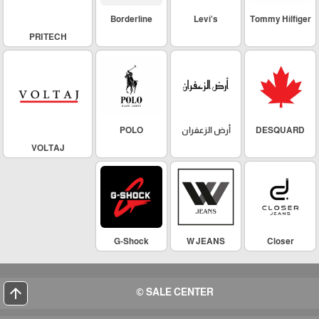
Borderline
Levi's
Tommy Hilfiger
PRITECH
DESQUARD
أرض الزعفران
POLO
VOLTAJ
G-Shock
W JEANS
Closer
arrow_upward
SALE CENTER ©