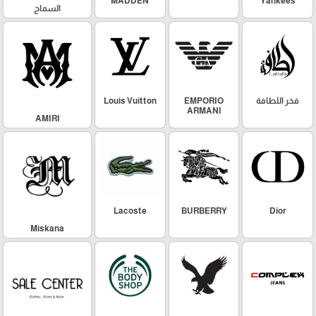
MADDEN
Yankees
السماح
فخر اللطافة
EMPORIO
Louis Vuitton
ARMANI
AMIRI
Lacoste
BURBERRY
Dior
Miskana