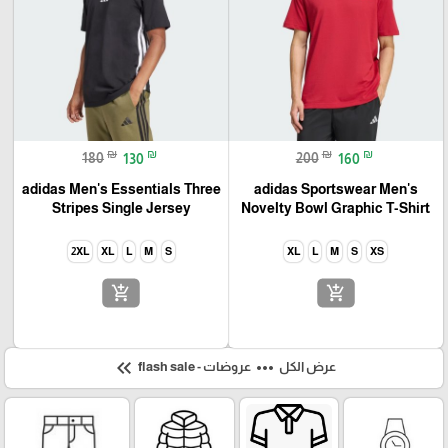
₪
₪
₪
₪
180
130
200
160
adidas Men's Essentials Three
adidas Sportswear Men's
Stripes Single Jersey
Novelty Bowl Graphic T-Shirt
2XL
XL
L
M
S
XL
L
M
S
XS
add_shopping_cart
add_shopping_cart
keyboard_double_arrow_left
more_horiz
عرض الكل
عروضات - flash sale