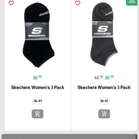
-25%
favorite_border
favorite_border
₪
₪
₪
30
40
30
Skechers Women's 3 Pack
Skechers Women's 3 Pack
36-41
36-41
add_shopping_cart
add_shopping_cart