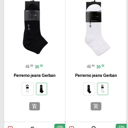
₪
₪
₪
₪
45
30
45
30
Perrerno jeans Gerban
Perrerno jeans Gerban
add_shopping_cart
add_shopping_cart
-33%
-33%