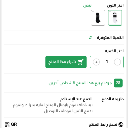
اختر اللون
ابيض
الكمية المتوفرة
21
اختر الكمية
shopping_cart
شراء هذا المنتج
+
-
28
مرة تم بيع هذا المنتج لأشخاص آخرين.
طريقة الدفع
الدفع عند الإستلام
ببساطة نقوم بايصال المنتج لغاية منزلك وتقوم
بدفع الثمن لموظف التوصيل.
qr_code
public
نسخ رابط المنتج
QR