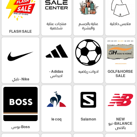
ملابس داخلية
عناية بالجسم
منتجات عناية
والبشرة
شخصية
FLASH SALE
GOLF&HORSE
ادوات رياضيه
Adidas -
SALE
اديداس
Nike - نايكي
le coq
Salamon
NEW
BALANCE- نيو
Boss-بوس
بالانص