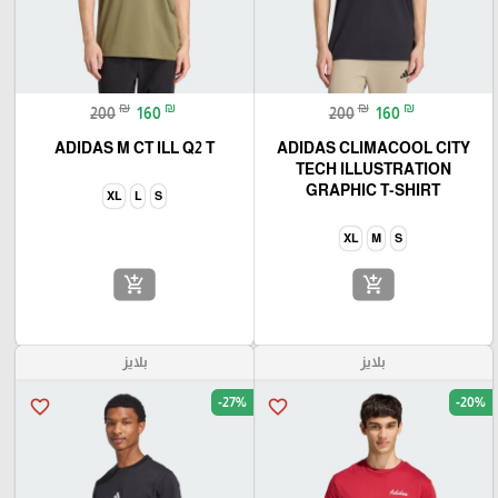
₪
₪
₪
₪
200
160
200
160
ADIDAS M CT ILL Q2 T
ADIDAS CLIMACOOL CITY
TECH ILLUSTRATION
GRAPHIC T-SHIRT
XL
L
S
XL
M
S
add_shopping_cart
add_shopping_cart
بلايز
بلايز
-27%
-20%
favorite_border
favorite_border