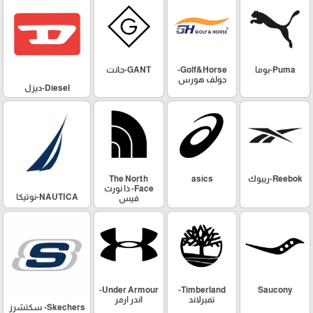
Puma-بوما
Golf&Horse-
GANT-جانت
جولف هورس
Diesel-ديزل
Reebok-ريبوك
asics
The North
Face- ذا نورث
NAUTICA-نوتيكا
فيس
Under Armour-
Timberland-
Saucony
تمبرلاند
اندر ارمر
Skechers- سكتشرز