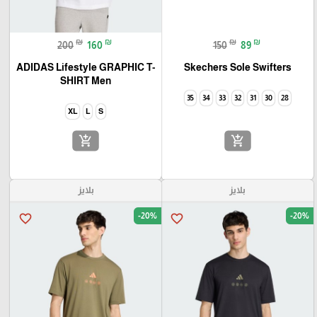
₪
₪
₪
₪
200
160
150
89
ADIDAS Lifestyle GRAPHIC T-
Skechers Sole Swifters
SHIRT Men
35
34
33
32
31
30
28
XL
L
S
add_shopping_cart
add_shopping_cart
بلايز
بلايز
-20%
-20%
favorite_border
favorite_border
🎓