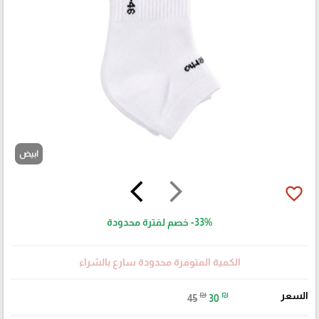
ابيض
arrow_back_ios
arrow_forward_ios
favorite_border
-33%
خصم لفترة محدودة
الكمية المتوفرة محدودة سارع بالشراء
السعر
₪
₪
45
30