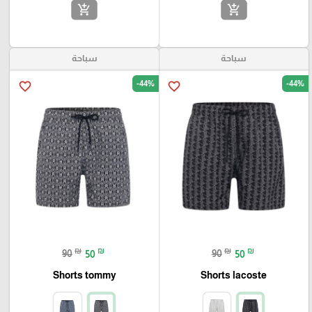
add_shopping_cart
add_shopping_cart
سباحة
سباحة
-44%
-44%
favorite_border
favorite_border
₪
₪
₪
₪
90
50
90
50
Shorts tommy
Shorts lacoste