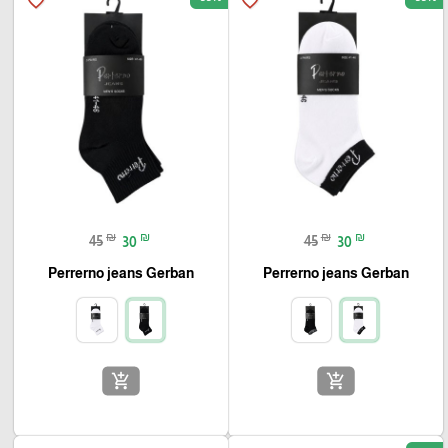
favorite_border
favorite_border
₪
₪
₪
₪
45
30
45
30
Perrerno jeans Gerban
Perrerno jeans Gerban
add_shopping_cart
add_shopping_cart