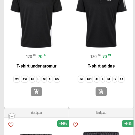
₪
₪
₪
₪
120
70
120
70
T-shirt under aromur
T-shirt adidas
3xl
Xxl
Xl
L
M
S
Xs
3xl
Xxl
Xl
L
M
S
Xs
add_shopping_cart
add_shopping_cart
سباحة
سباحة
-44%
-44%
favorite_border
favorite_border