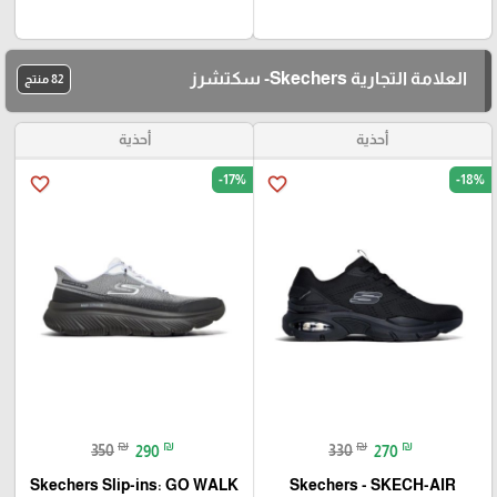
العلامة التجارية Skechers- سكتشرز
82 منتج
أحذية
أحذية
-17%
-18%
favorite_border
favorite_border
₪
₪
₪
₪
350
290
330
270
Skechers Slip-ins: GO WALK
Skechers - SKECH-AIR