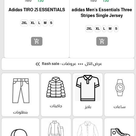
160
130
180
130
Adidas TIRO 25 ESSENTIALS
adidas Men's Essentials Three
Stripes Single Jersey
2XL
XL
L
M
S
2XL
XL
L
M
S
add_shopping_cart
add_shopping_cart
keyboard_double_arrow_left
more_horiz
عرض الكل
عروضات - flash sale
جاكيتات
ساعات
بلايز
بنطلونات