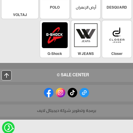
DESQUARD
أرض الزعفران
POLO
VOLTAJ
G-Shock
W JEANS
Closer
arrow_upward
SALE CENTER ©
برمجة وتطوير شركة ديجيتال لايف