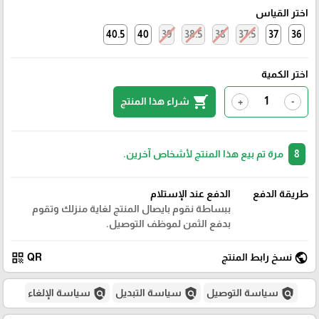
اختر القياس
40.5
40
39
38.5
38
37.5
37
36
اختر الكمية
shopping_cart
شراء هذا المنتج
+
-
8
مرة تم بيع هذا المنتج لأشخاص آخرين.
طريقة الدفع
الدفع عند الإستلام
ببساطة نقوم بايصال المنتج لغاية منزلك وتقوم
بدفع الثمن لموظف التوصيل.
qr_code
public
نسخ رابط المنتج
QR
policy
policy
policy
سياسة التوصيل
سياسة التبديل
سياسة الإلغاء