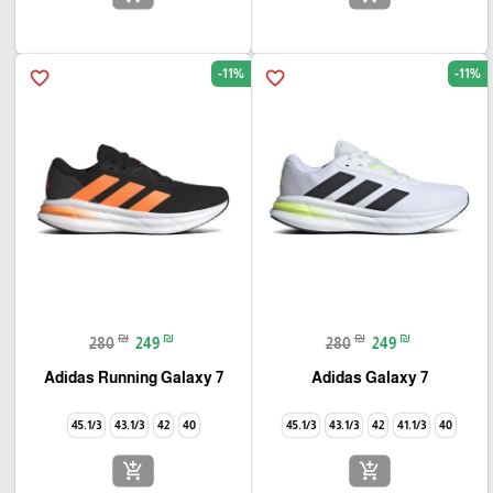
-11%
-11%
favorite_border
favorite_border
₪
₪
₪
₪
280
249
280
249
Adidas Running Galaxy 7
Adidas Galaxy 7
45.1/3
43.1/3
42
40
45.1/3
43.1/3
42
41.1/3
40
add_shopping_cart
add_shopping_cart