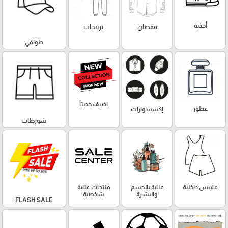
أحذية
قمصان
ترينجات
طواقي
اضيف حديثاً
عطور
إكسسوارات
شورطات
ملابس داخلية
عناية بالجسم
منتجات عناية
والبشرة
شخصية
FLASH SALE