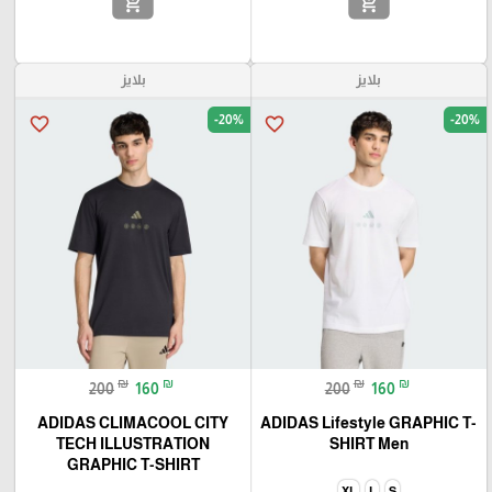
add_shopping_cart
add_shopping_cart
بلايز
بلايز
-20%
-20%
favorite_border
favorite_border
₪
₪
₪
₪
200
160
200
160
ADIDAS CLIMACOOL CITY
ADIDAS Lifestyle GRAPHIC T-
TECH ILLUSTRATION
SHIRT Men
GRAPHIC T-SHIRT
XL
L
S