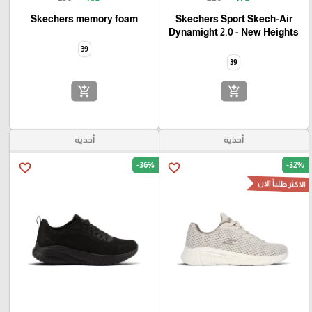
Skechers memory foam
Skechers Sport Skech-Air
Dynamight 2.0 - New Heights
39
39
add_shopping_cart
add_shopping_cart
أحذية
أحذية
-36%
-32%
favorite_border
favorite_border
الاكثر طلباً الان