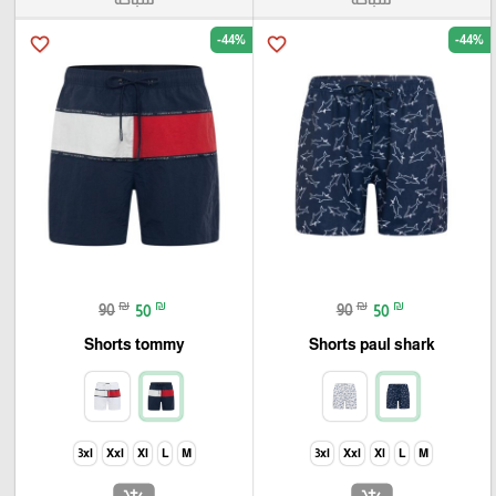
-44%
-44%
favorite_border
favorite_border
₪
₪
₪
₪
90
50
90
50
Shorts tommy
Shorts paul shark
3xl
Xxl
Xl
L
M
3xl
Xxl
Xl
L
M