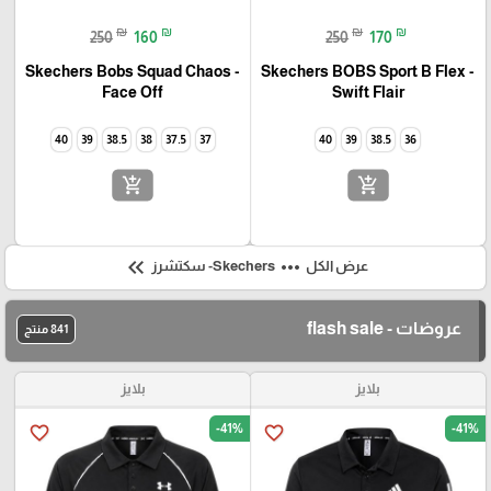
₪
₪
₪
₪
250
160
250
170
Skechers Bobs Squad Chaos -
Skechers BOBS Sport B Flex -
Face Off
Swift Flair
40
39
38.5
38
37.5
37
40
39
38.5
36
add_shopping_cart
add_shopping_cart
keyboard_double_arrow_left
more_horiz
عرض الكل
Skechers- سكتشرز
عروضات - flash sale
841 منتج
بلايز
بلايز
-41%
-41%
favorite_border
favorite_border