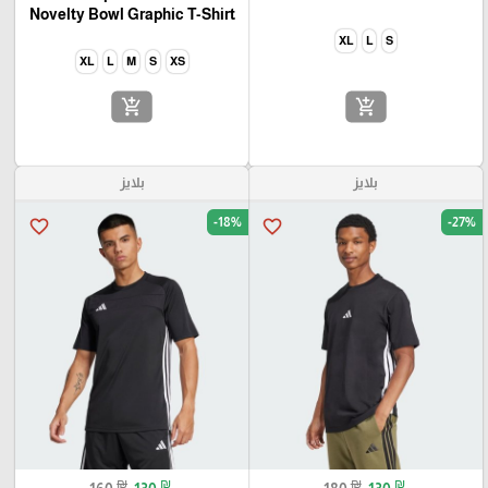
Novelty Bowl Graphic T-Shirt
XL
L
S
XL
L
M
S
XS
add_shopping_cart
add_shopping_cart
بلايز
بلايز
-18%
-27%
favorite_border
favorite_border
₪
₪
₪
₪