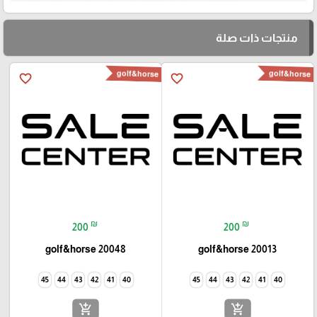
منتجات ذات صلة
golf&horse
golf&horse
favorite_border
favorite_border
₪
₪
200
200
golf&horse 20048
golf&horse 20013
45
44
43
42
41
40
45
44
43
42
41
40
add_shopping_cart
add_shopping_cart