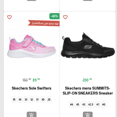
-40%
favorite_border
favorite_border
ترند جديد من سكتشرز
₪
₪
₪
150
89
200
Skechers Sole Swifters
Skechers mens SUMMITS-
SLIP-ON SNEAKERS Sneaker
35
34
33
32
31
30
28
46
45
43
42.5
41
40
add_shopping_cart
add_shopping_cart