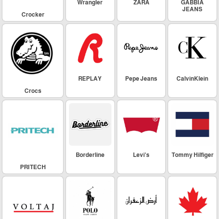
Wrangler
ZARA
GABBIA
JEANS
Crocker
REPLAY
Pepe Jeans
CalvinKlein
Crocs
Borderline
Levi's
Tommy Hilfiger
PRITECH