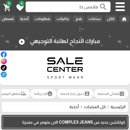
🎓
0
0
search
shopping_cart
favorite
home
الكل
ساعات
بلايز
جاكيتات
بنطلونات
أحذية
قمصان
Select Language
▼
مبارك النجاح لطلبة التوجيهي
play_circle
commute
emoji_emotions
account_box
ballot
طلباتي السابقة
دخول تجار الجملة
آراء زبائننا
مناطق التوصيل
الرئيسية
كل المنتجات
أحذية
كولكشن جديد من COMPLEX JEANS الان متوفر في متجرنا