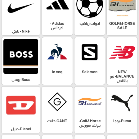
GOLF&HORSE
ادوات رياضيه
Adidas -
SALE
اديداس
Nike - نايكي
le coq
Salamon
NEW
BALANCE- نيو
Boss-بوس
بالانص
Puma-بوما
Golf&Horse-
GANT-جانت
جولف هورس
Diesel-ديزل