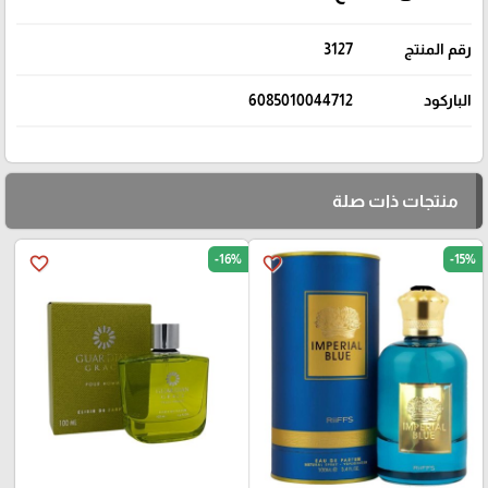
3127
رقم المنتج
6085010044712
الباركود
منتجات ذات صلة
-16%
-15%
favorite_border
favorite_border