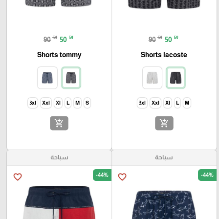
₪
₪
₪
₪
90
50
90
50
Shorts tommy
Shorts lacoste
3xl
Xxl
Xl
L
M
S
3xl
Xxl
Xl
L
M
add_shopping_cart
add_shopping_cart
سباحة
سباحة
-44%
-44%
favorite_border
favorite_border