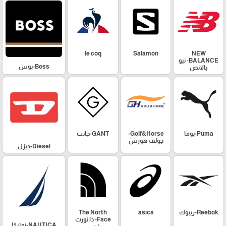
le coq
Salamon
NEW
BALANCE- نيو
Boss-بوس
بالانص
GANT-جانت
Golf&Horse-
Puma-بوما
جولف هورس
Diesel-ديزل
The North
asics
Reebok-ريبوك
Face- ذا نورث
NAUTICA-نوتيكا