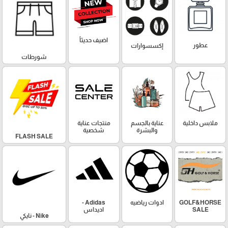
اضيف حديثاً
عطور
إكسسوارات
شورطات
منتجات عناية
عناية بالجسم
ملابس داخلية
شخصية
والبشرة
FLASH SALE
Adidas -
ادوات رياضيه
GOLF&HORSE
اديداس
SALE
Nike - نايكي