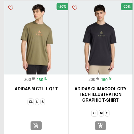
-20%
-20%
favorite_border
favorite_border
₪
₪
₪
₪
200
160
200
160
ADIDAS M CT ILL Q2 T
ADIDAS CLIMACOOL CITY
TECH ILLUSTRATION
GRAPHIC T-SHIRT
XL
L
S
XL
M
S
add_shopping_cart
add_shopping_cart