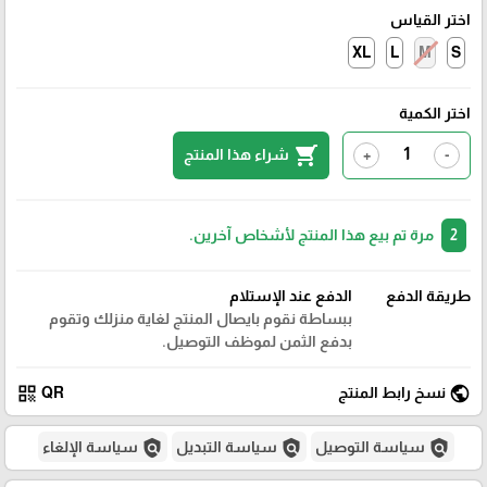
اختر القياس
XL
L
M
S
اختر الكمية
shopping_cart
شراء هذا المنتج
+
-
2
مرة تم بيع هذا المنتج لأشخاص آخرين.
طريقة الدفع
الدفع عند الإستلام
ببساطة نقوم بايصال المنتج لغاية منزلك وتقوم
بدفع الثمن لموظف التوصيل.
qr_code
public
نسخ رابط المنتج
QR
policy
policy
policy
سياسة التوصيل
سياسة التبديل
سياسة الإلغاء