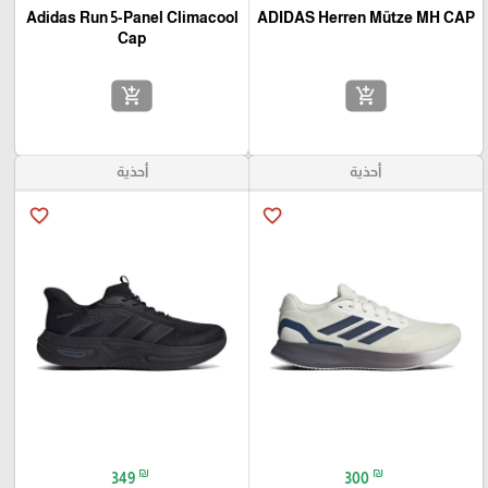
Adidas Run 5-Panel Climacool
ADIDAS Herren Mütze MH CAP
Cap
add_shopping_cart
add_shopping_cart
أحذية
أحذية
favorite_border
favorite_border
₪
₪
349
300