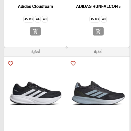
Adidas Cloudfoam
ADIDAS RUNFALCON 5
45.1/3
44
40
45.1/3
40
add_shopping_cart
add_shopping_cart
أحذية
أحذية
favorite_border
favorite_border