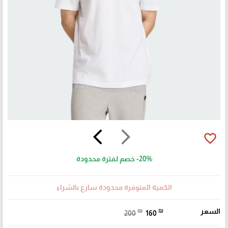
arrow_back_ios
arrow_forward_ios
favorite_border
-20%
خصم لفترة محدودة
الكمية المتوفرة محدودة سارع بالشراء
السعر
₪
₪
200
160