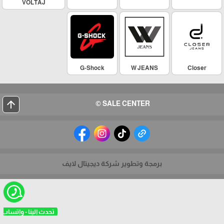
VOLTAJ
G-Shock
W JEANS
Closer
arrow_upward
SALE CENTER ©
برمجة وتطوير شركة ديجيتال لايف