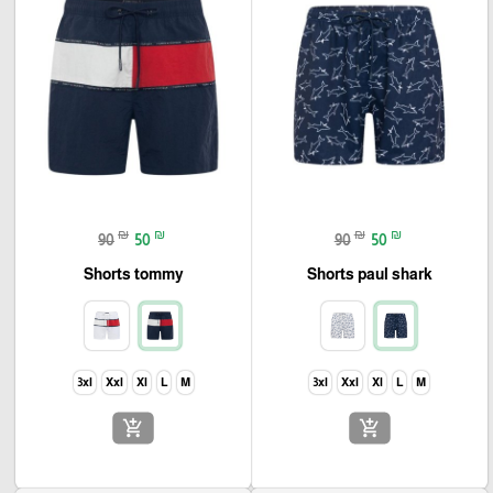
₪
₪
₪
₪
90
50
90
50
Shorts tommy
Shorts paul shark
3xl
Xxl
Xl
L
M
3xl
Xxl
Xl
L
M
add_shopping_cart
add_shopping_cart