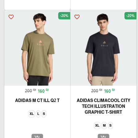
-20%
-20%
favorite_border
favorite_border
₪
₪
₪
₪
200
160
200
160
ADIDAS M CT ILL Q2 T
ADIDAS CLIMACOOL CITY
TECH ILLUSTRATION
GRAPHIC T-SHIRT
XL
L
S
XL
M
S