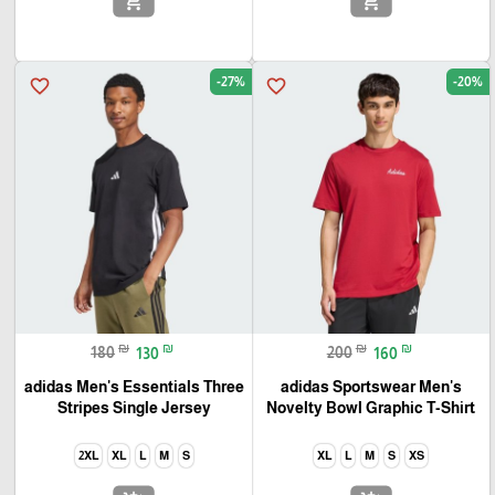
add_shopping_cart
add_shopping_cart
-27%
-20%
favorite_border
favorite_border
₪
₪
₪
₪
180
130
200
160
adidas Men's Essentials Three
adidas Sportswear Men's
Stripes Single Jersey
Novelty Bowl Graphic T-Shirt
2XL
XL
L
M
S
XL
L
M
S
XS