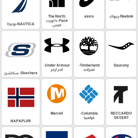
Reebok-ريبوك
asics
The North
Face- ذا نورث
NAUTICA-نوتيكا
فيس
Under Armour-
Timberland-
Saucony
تمبرلاند
اندر ارمر
Skechers- سكتشرز
Merrell
Columbia-
RECCARDO
SEVENT
كولمبيا
NAPAPIJRI