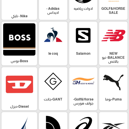
GOLF&HORSE
ادوات رياضيه
Adidas -
SALE
اديداس
Nike - نايكي
le coq
Salamon
NEW
BALANCE- نيو
Boss-بوس
بالانص
Puma-بوما
Golf&Horse-
GANT-جانت
جولف هورس
Diesel-ديزل