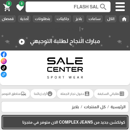
0
0
search
shopping_cart
favorite
home
الكل
ساعات
بلايز
جاكيتات
بنطلونات
أحذية
قمصان
Select Language
▼
مبارك النجاح لطلبة التوجيهي
play_circle
commute
emoji_emotions
account_box
ballot
طلباتي السابقة
دخول تجار الجملة
آراء زبائننا
مناطق التوصيل
الرئيسية
كل المنتجات
بلايز
كولكشن جديد من COMPLEX JEANS الان متوفر في متجرنا