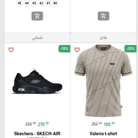
45
44
43
42
41
40
add_shopping_cart
add_shopping_cart
بلايز
شبابي
-18%
-28%
favorite_border
favorite_border
₪
₪
₪
₪
330
270
250
180
Skechers - SKECH-AIR
Valerio t-shirt