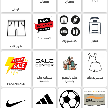
أحذية
قمصان
ترينجات
طواقي
اضيف حديثاً
عطور
إكسسوارات
شورطات
ملابس داخلية
عناية بالجسم
منتجات عناية
والبشرة
شخصية
FLASH SALE