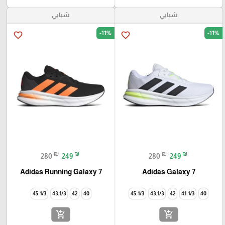
شبابي
شبابي
-11%
-11%
favorite_border
favorite_border
🎓
₪
₪
₪
₪
280
249
280
249
Adidas Running Galaxy 7
Adidas Galaxy 7
45.1/3
43.1/3
42
40
45.1/3
43.1/3
42
41.1/3
40
add_shopping_cart
add_shopping_cart