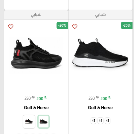
شبابي
شبابي
-20%
-20%
favorite_border
favorite_border
₪
₪
₪
₪
250
200
250
200
Golf & Horse
Golf & Horse
45
44
43