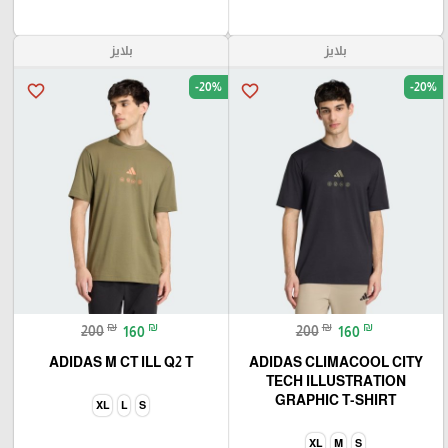
بلايز
بلايز
-20%
-20%
favorite_border
favorite_border
₪
₪
₪
₪
200
160
200
160
ADIDAS M CT ILL Q2 T
ADIDAS CLIMACOOL CITY
TECH ILLUSTRATION
GRAPHIC T-SHIRT
XL
L
S
XL
M
S