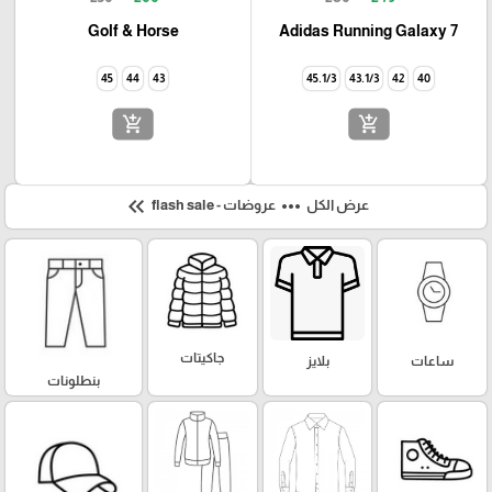
Golf & Horse
Adidas Running Galaxy 7
45
44
43
45.1/3
43.1/3
42
40
add_shopping_cart
add_shopping_cart
keyboard_double_arrow_left
more_horiz
عرض الكل
عروضات - flash sale
جاكيتات
ساعات
بلايز
بنطلونات