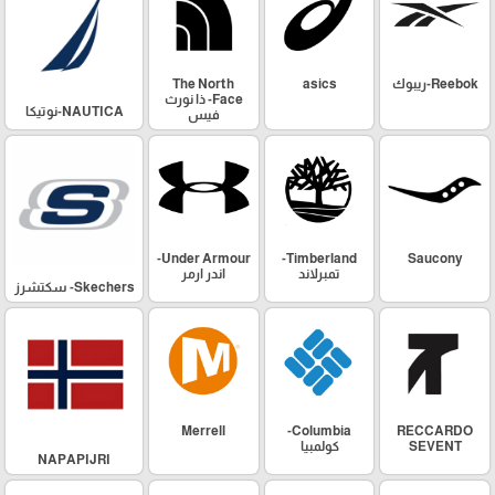
Reebok-ريبوك
asics
The North
Face- ذا نورث
NAUTICA-نوتيكا
فيس
Under Armour-
Timberland-
Saucony
تمبرلاند
اندر ارمر
Skechers- سكتشرز
Merrell
Columbia-
RECCARDO
SEVENT
كولمبيا
NAPAPIJRI