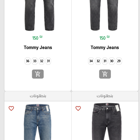
₪
₪
150
150
Tommy Jeans
Tommy Jeans
36
33
32
31
34
32
31
30
29
add_shopping_cart
add_shopping_cart
بنطلونات
بنطلونات
favorite_border
favorite_border