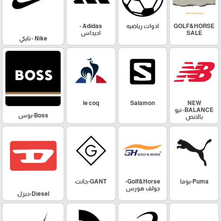
GOLF&HORSE
ادوات رياضيه
Adidas -
SALE
اديداس
Nike - نايكي
le coq
Salamon
NEW
BALANCE- نيو
Boss-بوس
بالانص
Puma-بوما
Golf&Horse-
GANT-جانت
جولف هورس
Diesel-ديزل