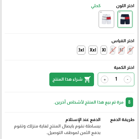
اختر اللون
كحلي
اختر القياس
3xl
Xxl
Xl
L
M
S
اختر الكمية
shopping_cart
شراء هذا المنتج
+
-
8
مرة تم بيع هذا المنتج لأشخاص آخرين.
طريقة الدفع
الدفع عند الإستلام
ببساطة نقوم بايصال المنتج لغاية منزلك وتقوم
بدفع الثمن لموظف التوصيل.