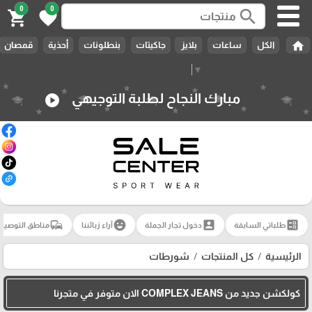
0
0
search
shopping_cart
favorite
🎓
home
الكل
ساعات
بلايز
جاكيتات
بنطلونات
أحذية
قمصان
Select Language
▼
مبارك النجاح لطلبة التوجيهي
play_circle
commute
emoji_emotions
account_box
ballot
طلباتي السابقة
دخول تجار الجملة
آراء زبائننا
مناطق التوصيل
الرئيسية
كل المنتجات
شورطات
كولكشن جديد من COMPLEX JEANS الان متوفر في متجرنا