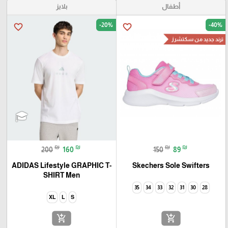
أطفال
بلايز
-20%
-40%
favorite_border
favorite_border
ترند جديد من سكتشرز
₪
₪
₪
₪
200
160
150
89
ADIDAS Lifestyle GRAPHIC T-
Skechers Sole Swifters
SHIRT Men
35
34
33
32
31
30
28
XL
L
S
add_shopping_cart
add_shopping_cart