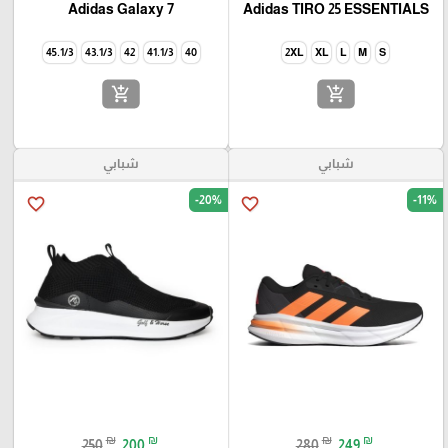
Adidas Galaxy 7
Adidas TIRO 25 ESSENTIALS
45.1/3
43.1/3
42
41.1/3
40
2XL
XL
L
M
S
add_shopping_cart
add_shopping_cart
شبابي
شبابي
-20%
-11%
favorite_border
favorite_border
₪
₪
₪
₪
250
200
280
249