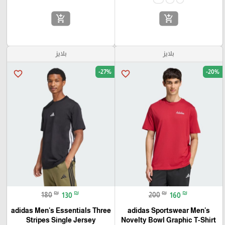
add_shopping_cart
add_shopping_cart
بلايز
بلايز
-27%
-20%
favorite_border
favorite_border
₪
₪
₪
₪
180
130
200
160
adidas Men's Essentials Three
adidas Sportswear Men's
Stripes Single Jersey
Novelty Bowl Graphic T-Shirt