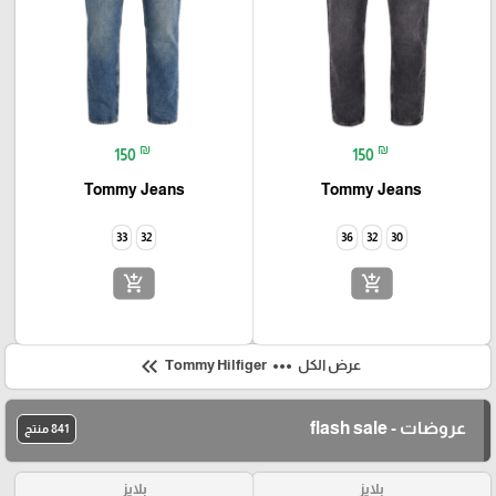
₪
₪
150
150
Tommy Jeans
Tommy Jeans
33
32
36
32
30
add_shopping_cart
add_shopping_cart
keyboard_double_arrow_left
more_horiz
عرض الكل
Tommy Hilfiger
عروضات - flash sale
841 منتج
بلايز
بلايز