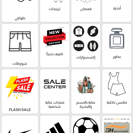
أحذية
قمصان
ترينجات
طواقي
اضيف حديثاً
عطور
إكسسوارات
شورطات
ملابس داخلية
عناية بالجسم
منتجات عناية
والبشرة
شخصية
FLASH SALE