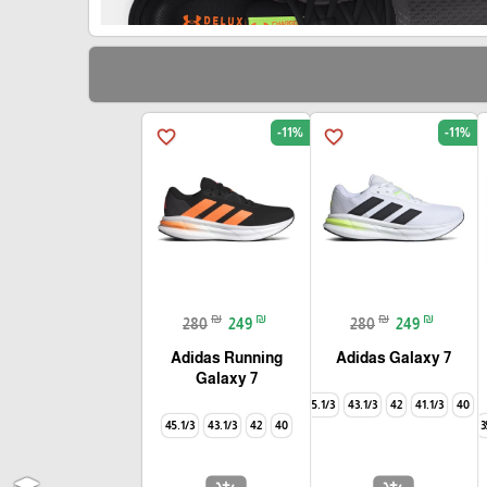
-11%
-11%
favorite_border
favorite_border
₪
₪
₪
₪
280
249
280
249
Adidas Running
Adidas Galaxy 7
Galaxy 7
45.1/3
43.1/3
42
41.1/3
40
45.1/3
43.1/3
42
40
3