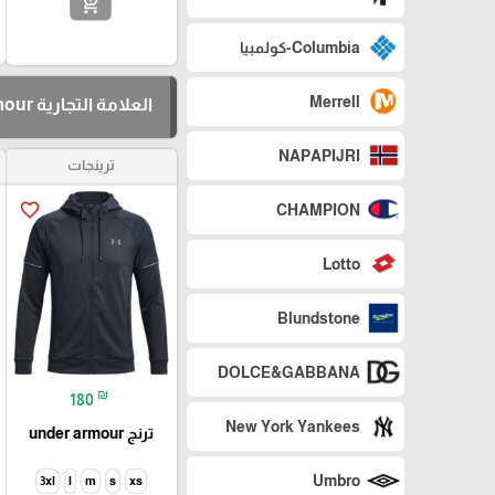
add_shopping_cart
Columbia-كولمبيا
Merrell
العلامة التجارية Under Armour-اندر ارمر
NAPAPIJRI
ترينجات
favorite_border
CHAMPION
Lotto
Blundstone
DOLCE&GABBANA
₪
180
New York Yankees
ترنج under armour
Umbro
3xl
l
m
s
xs