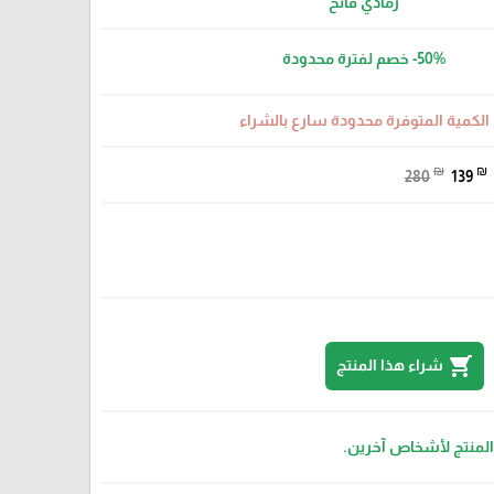
رمادي فاتح
-50%
خصم لفترة محدودة
الكمية المتوفرة محدودة سارع بالشراء
₪
₪
280
139
shopping_cart
شراء هذا المنتج
 المنتج لأشخاص آخرين.