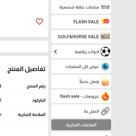
منتجات عناية شخصية
favorite_border
FLASH SALE
GOLF&HORSE SALE
chevron_left
ادوات رياضيه
عرض كل المنتجات
تفاصيل المنتج
وصل حديثاً
رقم المنتج
6
عروضات - flash sale
الباركود
(195252754006) (195252754068)
اتصل بنا
العلامة التجارية
ur
العلامات التجارية