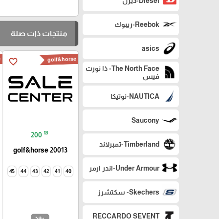
Diesel-ديزل
Reebok-ريبوك
منتجات ذات صلة
asics
e
golf&horse
favorite_border
The North Face- ذا نورث
فيس
NAUTICA-نوتيكا
Saucony
₪
200
Timberland-تمبرلاند
golf&horse 20013
Under Armour-اندر ارمر
45
44
43
42
41
40
Skechers- سكتشرز
RECCARDO SEVENT