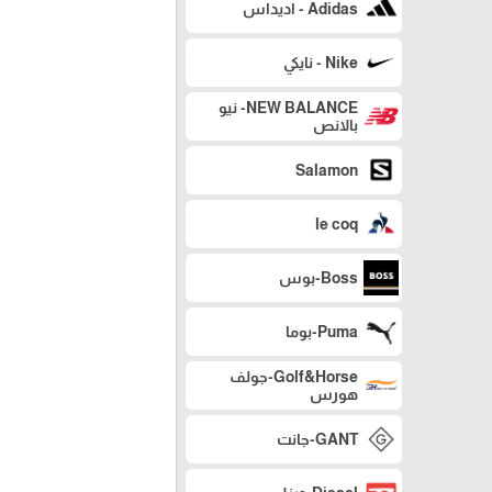
Adidas - اديداس
Nike - نايكي
NEW BALANCE- نيو
بالانص
Salamon
le coq
Boss-بوس
Puma-بوما
Golf&Horse-جولف
هورس
GANT-جانت