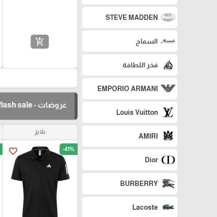
STEVE MADDEN
add_shopping_cart
السماح
فخر اللطافة
EMPORIO ARMANI
عروضات - flash sale
Louis Vuitton
بلايز
AMIRI
-41%
favorite_border
Dior
BURBERRY
Lacoste