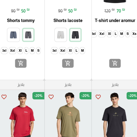
₪
₪
₪
₪
₪
₪
90
50
90
50
120
70
Shorts tommy
Shorts lacoste
T-shirt under aromur
3xl
Xxl
Xl
L
M
S
Xs
3xl
Xxl
Xl
L
M
S
3xl
Xxl
Xl
L
M
add_shopping_cart
add_shopping_cart
add_shopping_cart
بلايز
بلايز
بلايز
-20%
-20%
-20%
favorite_border
favorite_border
favorite_border