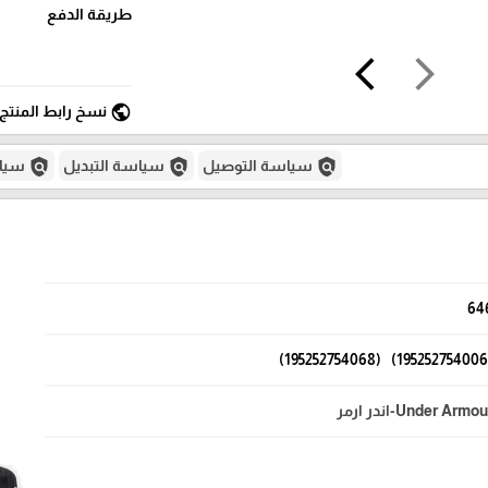
طريقة الدفع
arrow_back_ios
arrow_forward_ios
public
نسخ رابط المنتج
policy
policy
policy
سياسة التوصيل
سياسة التبديل
سياس
64
Under Armo-اندر ارمر