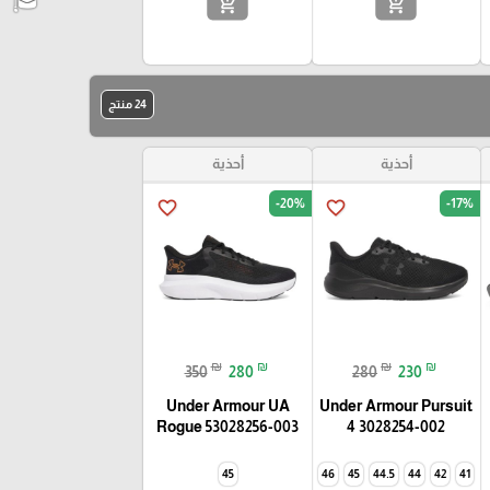
add_shopping_cart
add_shopping_cart
24 منتج
أحذية
أحذية
-20%
-17%
favorite_border
favorite_border
₪
₪
₪
₪
350
280
280
230
Under Armour UA
Under Armour Pursuit
Rogue 53028256-003
4 3028254-002
45
46
45
44.5
44
42
41