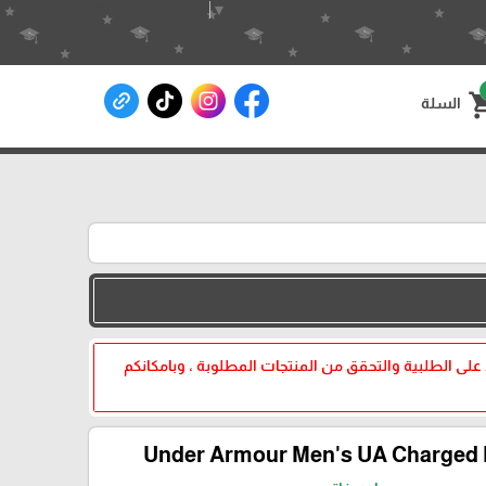
Select Language
▼
shoppin
السلة
 على الطلبية والتحقق من المنتجات المطلوبة ، وبامكانكم
Under Armour Men's UA Charged P