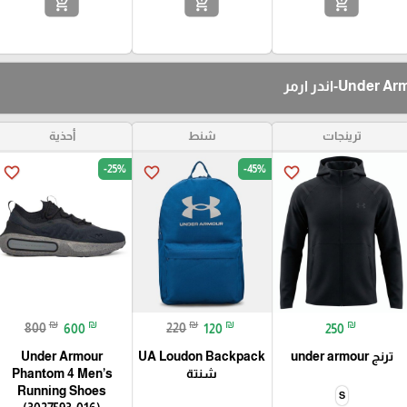
add_shopping_cart
add_shopping_cart
add_shopping_cart
ترينجات
شنط
أحذية
-25%
-45%
favorite_border
favorite_border
favorite_border
₪
₪
₪
₪
₪
800
600
220
120
250
ترنج under armour
UA Loudon Backpack
Under Armour
شنتة
Phantom 4 Men’s
Running Shoes
S