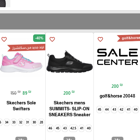
golf&hors
-40%
favorite_border
favorite_border
favorite_border
ترند جديد من سكتشرز
₪
200
₪
₪
₪
150
89
200
golf&horse 20048
Skechers Sole
Skechers mens
Swifters
SUMMITS- SLIP-ON
45
44
43
42
41
40
SNEAKERS Sneaker
5
34
33
32
31
30
28
46
45
43
42.5
41
40