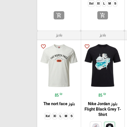
Xxl
Xl
L
M
S
add_shopping_cart
add_shopping_cart
بلايز
بلايز
favorite_border
favorite_border
₪
₪
85
85
بلوز Nike Jordan
بلوز The nort face
Flight Black Grey T-
Shirt
Xxl
Xl
L
M
S