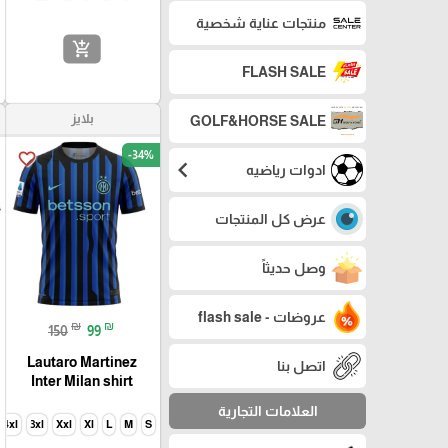
منتجات عناية شخصية
add_shopping_cart
FLASH SALE
بلايز
GOLF&HORSE SALE
-34%
favorite_border
chevron_left
ادوات رياضيه
عرض كل المنتجات
وصل حديثاً
عروضات - flash sale
₪
₪
150
99
Lautaro Martinez
اتصل بنا
Inter Milan shirt
العلامات التجارية
4xl
3xl
Xxl
Xl
L
M
S