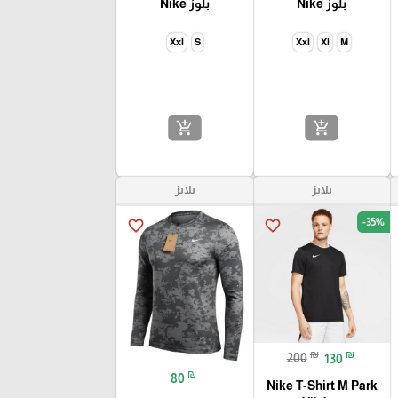
بلوز Nike
بلوز Nike
Xxl
S
Xxl
Xl
M
add_shopping_cart
add_shopping_cart
بلايز
بلايز
🎓
-35%
favorite_border
favorite_border
₪
₪
200
130
₪
80
Nike T-Shirt M Park