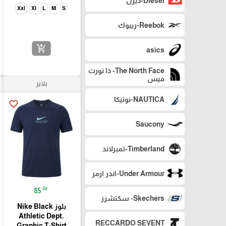
Diesel-ديزل
Xxl
Xl
L
M
S
Reebok-ريبوك
add_shopping_cart
asics
The North Face- ذا نورث
فيس
بلايز
NAUTICA-نوتيكا
favorite_border
Saucony
Timberland-تمبرلاند
Under Armour-اندر ارمر
₪
85
Skechers- سكتشرز
بلوز Nike Black
Athletic Dept.
RECCARDO SEVENT
Graphic T-Shirt