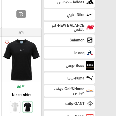
Adidas - اديداس
add_shopping_cart
Nike - نايكي
NEW BALANCE- نيو
بالانص
بلايز
Salamon
favorite_border
le coq
Boss-بوس
Puma-بوما
₪
80
Golf&Horse-جولف
هورس
Nike t-shirt
GANT-جانت