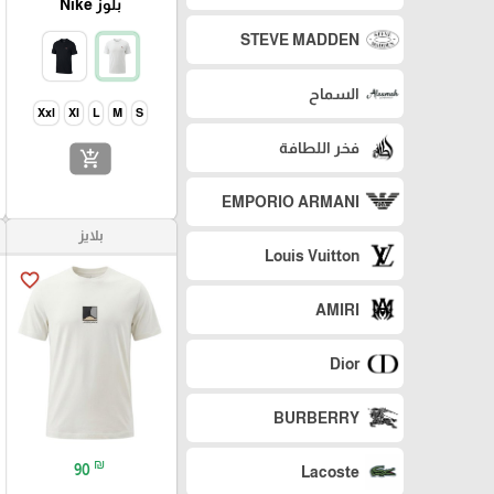
بلوز Nike
STEVE MADDEN
السماح
Xxl
Xl
L
M
S
فخر اللطافة
add_shopping_cart
EMPORIO ARMANI
بلايز
Louis Vuitton
favorite_border
AMIRI
Dior
BURBERRY
₪
90
Lacoste