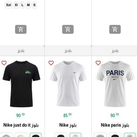
Xxl
Xl
L
M
S
add_shopping_cart
add_shopping_cart
add_shopping_cart
بلايز
بلايز
بلايز
favorite_border
favorite_border
favorite_border
₪
₪
₪
90
85
90
بلوز Nike paris
بلوز Nike
بلوز Nike just do it