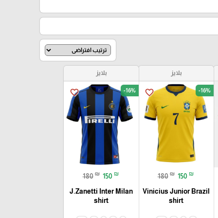
بلايز
بلايز
-16%
-16%
favorite_border
favorite_border
₪
₪
₪
₪
180
150
180
150
J.Zanetti Inter Milan
Vinicius Junior Brazil
shirt
shirt