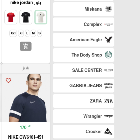
بلوز nike jordan
Miskana
Complex
Xxl
Xl
L
M
S
American Eagle
add_shopping_cart
The Body Shop
بلايز
SALE CENTER
favorite_border
GABBIA JEANS
ZARA
Wrangler
₪
170
Crocker
NIKE CW6101-451