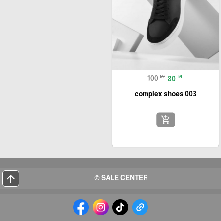
₪
₪
100
80
complex shoes 003
add_shopping_cart
arrow_upward
SALE CENTER ©