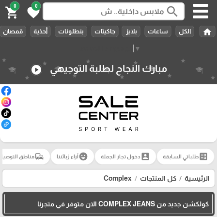
0
0
search
shopping_cart
favorite
home
الكل
ساعات
بلايز
جاكيتات
بنطلونات
أحذية
قمصان
Select Language
▼
مبارك النجاح لطلبة التوجيهي
play_circle
commute
emoji_emotions
account_box
ballot
طلباتي السابقة
دخول تجار الجملة
آراء زبائننا
مناطق التوصيل
الرئيسية
كل المنتجات
Complex
كولكشن جديد من COMPLEX JEANS الان متوفر في متجرنا