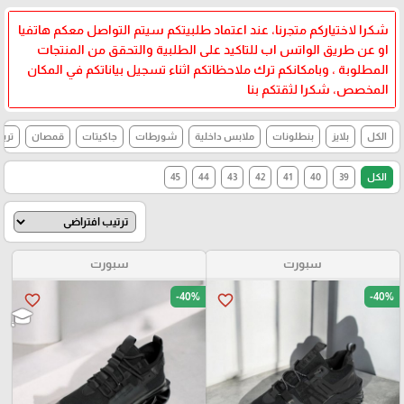
شكرا لاختياركم متجرنا، عند اعتماد طلبيتكم سيتم التواصل معكم هاتفيا
او عن طريق الواتس اب للتاكيد على الطلبية والتحقق من المنتجات
المطلوبة ، وبامكانكم ترك ملاحظاتكم اثناء تسجيل بياناتكم في المكان
المخصص، شكرا لثقتكم بنا
الكل
بلايز
بنطلونات
ملابس داخلية
شورطات
جاكيتات
قمصان
تري
الكل
39
40
41
42
43
44
45
سبورت
سبورت
-40%
-40%
favorite_border
favorite_border
🎓