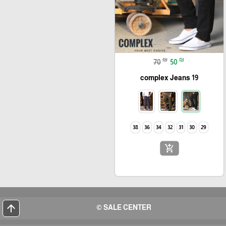
₪
₪
70
50
complex Jeans 19
38
36
34
32
31
30
29
add_shopping_cart
arrow_upward
SALE CENTER ©