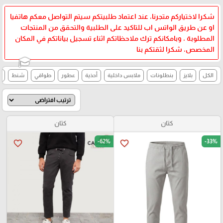
شكرا لاختياركم متجرنا، عند اعتماد طلبيتكم سيتم التواصل معكم هاتفيا
او عن طريق الواتس اب للتاكيد على الطلبية والتحقق من المنتجات
المطلوبة ، وبامكانكم ترك ملاحظاتكم اثناء تسجيل بياناتكم في المكان
المخصص، شكرا لثقتكم بنا
الكل
بلايز
بنطلونات
ملابس داخلية
أحذية
عطور
طواقي
شنط
ش
🎓
كتان
كتان
-62%
-33%
favorite_border
favorite_border