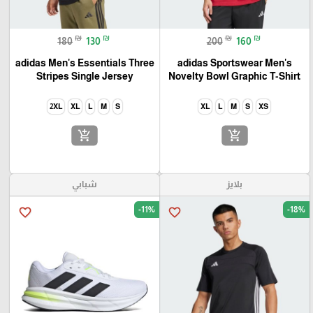
₪
₪
₪
₪
180
130
200
160
adidas Men's Essentials Three
adidas Sportswear Men's
Stripes Single Jersey
Novelty Bowl Graphic T-Shirt
2XL
XL
L
M
S
XL
L
M
S
XS
add_shopping_cart
add_shopping_cart
بلايز
شبابي
-11%
-18%
favorite_border
favorite_border
🎓