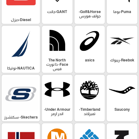
Puma-بوما
Golf&Horse-
GANT-جانت
جولف هورس
Diesel-ديزل
Reebok-ريبوك
asics
The North
Face- ذا نورث
NAUTICA-نوتيكا
فيس
Under Armour-
Timberland-
Saucony
تمبرلاند
اندر ارمر
Skechers- سكتشرز