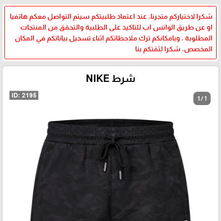
شكرا لاختياركم متجرنا، عند اعتماد طلبيتكم سيتم التواصل معكم هاتفيا
او عن طريق الواتس اب للتاكيد على الطلبية والتحقق من المنتجات
المطلوبة ، وبامكانكم ترك ملاحظاتكم اثناء تسجيل بياناتكم في المكان
المخصص، شكرا لثقتكم بنا
شرط NIKE
1 / 1