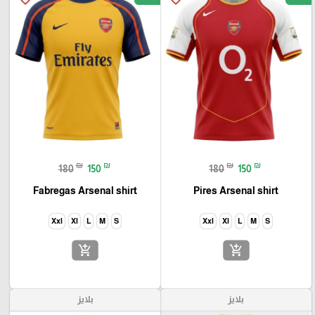
₪
₪
₪
₪
180
150
180
150
Fabregas Arsenal shirt
Pires Arsenal shirt
Xxl
Xl
L
M
S
Xxl
Xl
L
M
S
add_shopping_cart
add_shopping_cart
بلايز
بلايز