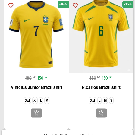
-16%
-16%
favorite_border
favorite_border
₪
₪
₪
₪
180
150
180
150
Vinicius Junior Brazil shirt
R.carlos Brazil shirt
Xxl
Xl
L
M
Xxl
L
M
S
add_shopping_cart
add_shopping_cart