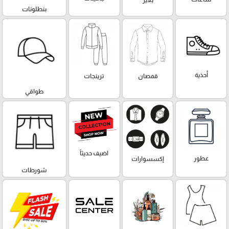
بلايز
بنطلونات
أحذية
قمصان
ترينجات
طواقي
اضيف حديثاً
عطور
إكسسوارات
شورطات