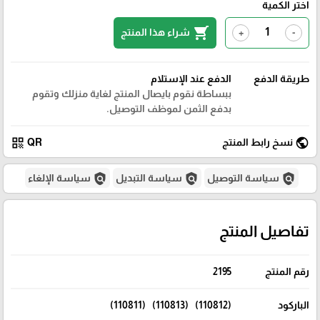
اختر الكمية
shopping_cart
شراء هذا المنتج
+
-
طريقة الدفع
الدفع عند الإستلام
ببساطة نقوم بايصال المنتج لغاية منزلك وتقوم
بدفع الثمن لموظف التوصيل.
qr_code
public
نسخ رابط المنتج
QR
policy
policy
policy
سياسة التوصيل
سياسة التبديل
سياسة الإلغاء
تفاصيل المنتج
رقم المنتج
2195
الباركود
(110812) (110813) (110811)