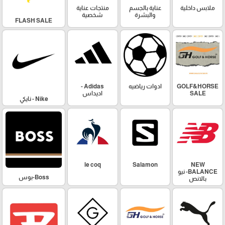
ملابس داخلية
عناية بالجسم
منتجات عناية
والبشرة
شخصية
FLASH SALE
GOLF&HORSE
ادوات رياضيه
Adidas -
SALE
اديداس
Nike - نايكي
le coq
Salamon
NEW
BALANCE- نيو
Boss-بوس
بالانص