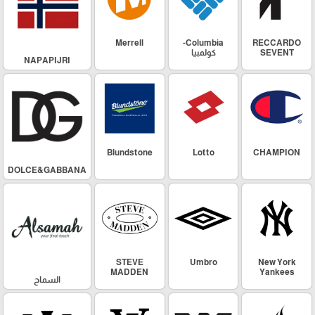
Merrell
Columbia-
RECCARDO
SEVENT
كولمبيا
NAPAPIJRI
Blundstone
Lotto
CHAMPION
DOLCE&GABBANA
STEVE
Umbro
New York
MADDEN
Yankees
السماح