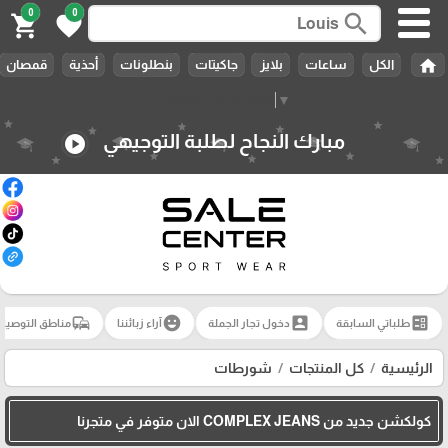
0
0
search
shopping_cart
favorite
home
الكل
ساعات
بلايز
جاكيتات
بنطلونات
أحذية
قمصان
Select Language
▼
مبارك النجاح لطلبة التوجيهي
play_circle
commute
emoji_emotions
account_box
ballot
طلباتي السابقة
دخول تجار الجملة
آراء زبائننا
مناطق التوصيل
الرئيسية
كل المنتجات
شورطات
كولكشن جديد من COMPLEX JEANS الان متوفر في متجرنا