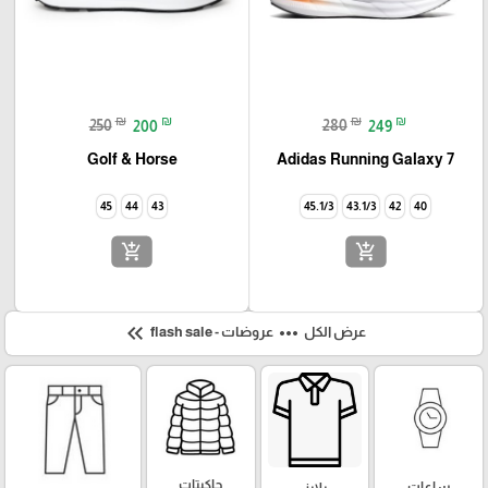
₪
₪
₪
₪
250
200
280
249
Golf & Horse
Adidas Running Galaxy 7
45
44
43
45.1/3
43.1/3
42
40
add_shopping_cart
add_shopping_cart
keyboard_double_arrow_left
more_horiz
عرض الكل
عروضات - flash sale
جاكيتات
ساعات