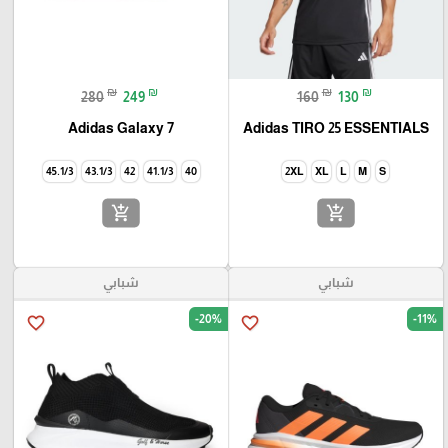
₪
₪
₪
₪
280
249
160
130
Adidas Galaxy 7
Adidas TIRO 25 ESSENTIALS
45.1/3
43.1/3
42
41.1/3
40
2XL
XL
L
M
S
add_shopping_cart
add_shopping_cart
شبابي
شبابي
-20%
-11%
favorite_border
favorite_border