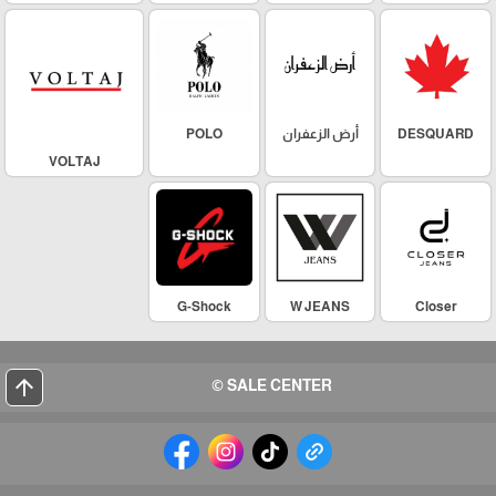
DESQUARD
أرض الزعفران
POLO
VOLTAJ
G-Shock
W JEANS
Closer
arrow_upward
SALE CENTER ©