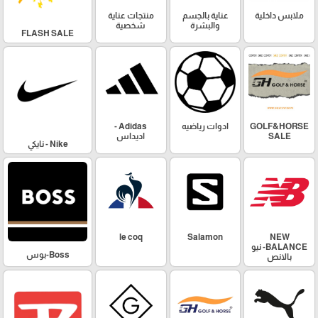
ملابس داخلية
عناية بالجسم
منتجات عناية
والبشرة
شخصية
FLASH SALE
GOLF&HORSE
ادوات رياضيه
Adidas -
SALE
اديداس
Nike - نايكي
le coq
Salamon
NEW
BALANCE- نيو
Boss-بوس
بالانص