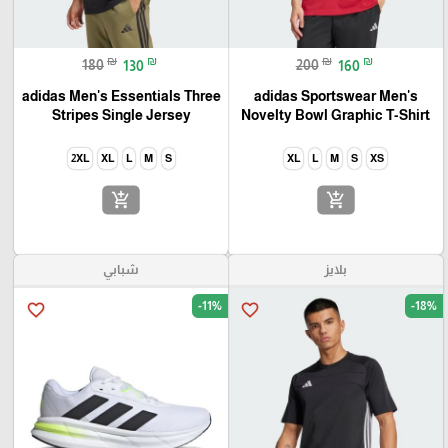
₪
₪
₪
₪
180
130
200
160
adidas Men's Essentials Three
adidas Sportswear Men's
Stripes Single Jersey
Novelty Bowl Graphic T-Shirt
2XL
XL
L
M
S
XL
L
M
S
XS
add_shopping_cart
add_shopping_cart
بلايز
شبابي
-11%
-18%
favorite_border
favorite_border
🎓