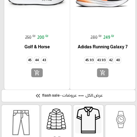
₪
₪
₪
₪
250
200
280
249
Golf & Horse
Adidas Running Galaxy 7
45
44
43
45.1/3
43.1/3
42
40
add_shopping_cart
add_shopping_cart
keyboard_double_arrow_left
more_horiz
عرض الكل
عروضات - flash sale