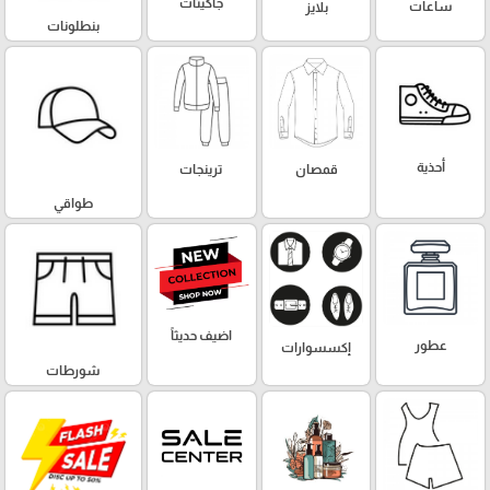
جاكيتات
ساعات
بلايز
بنطلونات
أحذية
قمصان
ترينجات
طواقي
اضيف حديثاً
عطور
إكسسوارات
شورطات