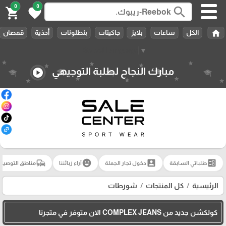
0
0
search
shopping_cart
favorite
home
الكل
ساعات
بلايز
جاكيتات
بنطلونات
أحذية
قمصان
Select Language
▼
مبارك النجاح لطلبة التوجيهي
play_circle
commute
emoji_emotions
account_box
ballot
طلباتي السابقة
دخول تجار الجملة
آراء زبائننا
مناطق التوصيل
الرئيسية
كل المنتجات
شورطات
كولكشن جديد من COMPLEX JEANS الان متوفر في متجرنا