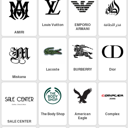
فخر اللطافة
EMPORIO
Louis Vuitton
ARMANI
AMIRI
Lacoste
BURBERRY
Dior
Miskana
The Body Shop
American
Complex
Eagle
SALE CENTER