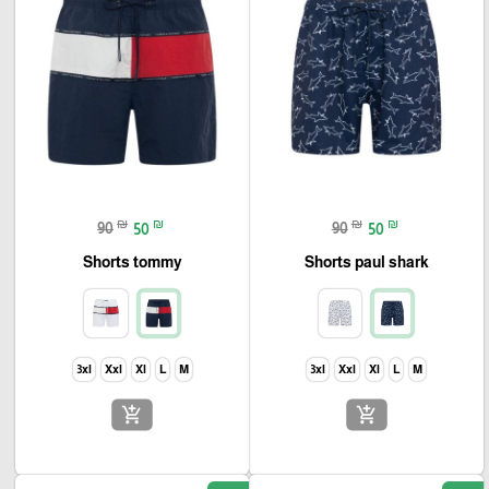
₪
₪
₪
₪
90
50
90
50
Shorts tommy
Shorts paul shark
3xl
Xxl
Xl
L
M
3xl
Xxl
Xl
L
M
add_shopping_cart
add_shopping_cart