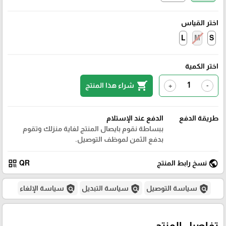
اختر القياس
L
M
S
اختر الكمية
shopping_cart
شراء هذا المنتج
+
-
طريقة الدفع
الدفع عند الإستلام
ببساطة نقوم بايصال المنتج لغاية منزلك وتقوم
بدفع الثمن لموظف التوصيل.
qr_code
public
نسخ رابط المنتج
QR
policy
policy
policy
سياسة التوصيل
سياسة التبديل
سياسة الإلغاء
تفاصيل المنتج