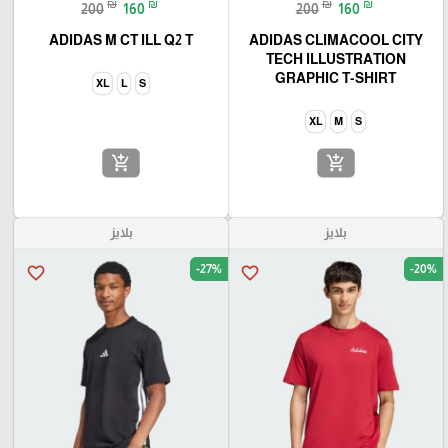
₪
₪
₪
₪
200
160
200
160
ADIDAS M CT ILL Q2 T
ADIDAS CLIMACOOL CITY
TECH ILLUSTRATION
GRAPHIC T-SHIRT
XL
L
S
XL
M
S
add_shopping_cart
add_shopping_cart
بلايز
بلايز
-27%
-20%
favorite_border
favorite_border