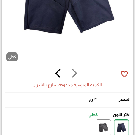
كحلي
arrow_back_ios
arrow_forward_ios
favorite_border
الكمية المتوفرة محدودة سارع بالشراء
السعر
₪
50
اختر اللون
كحلي