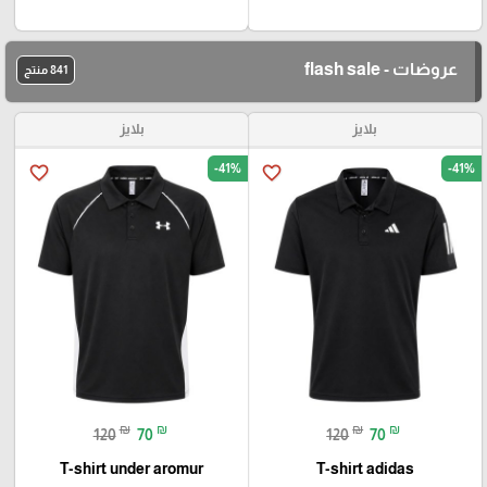
عروضات - flash sale
841 منتج
بلايز
بلايز
-41%
-41%
favorite_border
favorite_border
₪
₪
₪
₪
120
70
120
70
T-shirt under aromur
T-shirt adidas