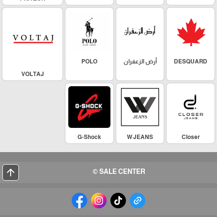
DESQUARD
أرض الزعفران
POLO
VOLTAJ
G-Shock
W JEANS
Closer
arrow_upward
SALE CENTER ©