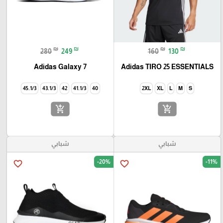
₪
₪
₪
₪
280
249
160
130
Adidas Galaxy 7
Adidas TIRO 25 ESSENTIALS
45.1/3
43.1/3
42
41.1/3
40
2XL
XL
L
M
S
add_shopping_cart
add_shopping_cart
شبابي
شبابي
-20%
-11%
favorite_border
favorite_border