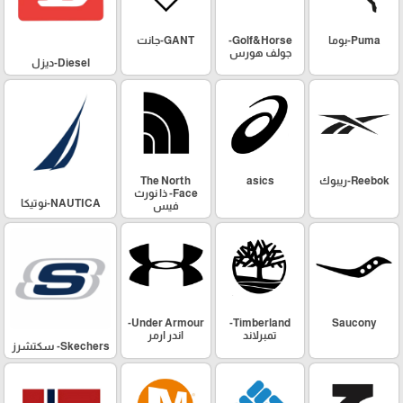
Puma-بوما
Golf&Horse-
GANT-جانت
جولف هورس
Diesel-ديزل
Reebok-ريبوك
asics
The North
Face- ذا نورث
NAUTICA-نوتيكا
فيس
Under Armour-
Timberland-
Saucony
تمبرلاند
اندر ارمر
Skechers- سكتشرز