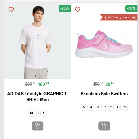
-20%
-40%
favorite_border
favorite_border
ترند جديد من سكتشرز
₪
₪
₪
₪
200
160
150
89
ADIDAS Lifestyle GRAPHIC T-
Skechers Sole Swifters
SHIRT Men
35
34
33
32
31
30
28
XL
L
S
add_shopping_cart
add_shopping_cart