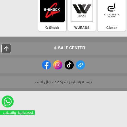
G-Shock
W JEANS
Closer
arrow_upward
SALE CENTER ©
برمجة وتطوير شركة ديجيتال لايف