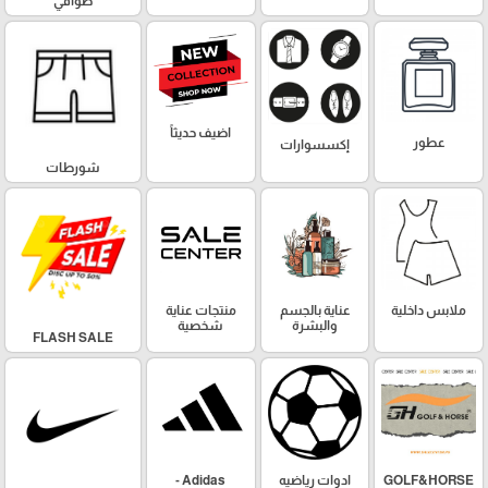
طواقي
اضيف حديثاً
عطور
إكسسوارات
شورطات
ملابس داخلية
عناية بالجسم
منتجات عناية
والبشرة
شخصية
FLASH SALE
GOLF&HORSE
ادوات رياضيه
Adidas -