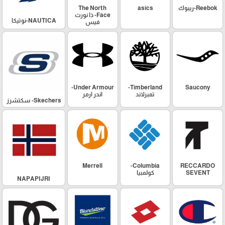
Reebok-ريبوك
asics
The North
Face- ذا نورث
NAUTICA-نوتيكا
فيس
Under Armour-
Timberland-
Saucony
تمبرلاند
اندر ارمر
Skechers- سكتشرز
Merrell
Columbia-
RECCARDO
SEVENT
كولمبيا
NAPAPIJRI