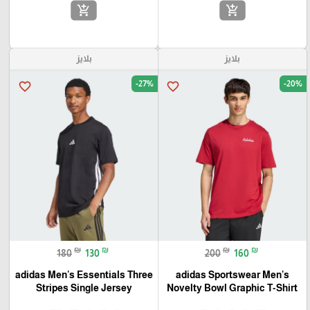
add_shopping_cart
add_shopping_cart
بلايز
بلايز
-27%
-20%
favorite_border
favorite_border
₪
₪
₪
₪
180
130
200
160
adidas Men's Essentials Three
adidas Sportswear Men's
Stripes Single Jersey
Novelty Bowl Graphic T-Shirt