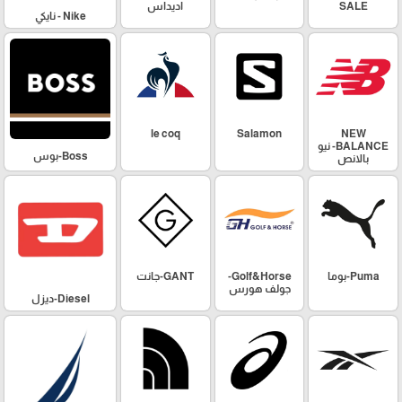
SALE
اديداس
Nike - نايكي
le coq
Salamon
NEW
BALANCE- نيو
Boss-بوس
بالانص
Puma-بوما
Golf&Horse-
GANT-جانت
جولف هورس
Diesel-ديزل