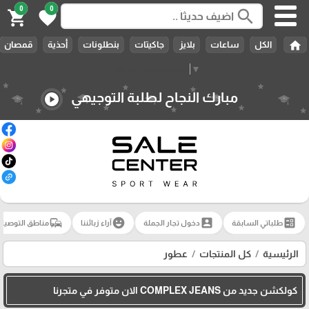
0
0
search
shopping_cart
favorite
home
الكل
ساعات
بلايز
جاكيتات
بنطلونات
أحذية
قمصان
Select Language
▼
مبارك النجاح لطلبة التوجيهي
play_circle
commute
emoji_emotions
account_box
ballot
طلباتي السابقة
دخول تجار الجملة
آراء زبائننا
مناطق التوصيل
الرئيسية
كل المنتجات
عطور
كولكشن جديد من COMPLEX JEANS الان متوفر في متجرنا