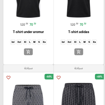
₪
₪
₪
₪
120
70
120
70
T-shirt under aromur
T-shirt adidas
3xl
Xxl
Xl
L
M
S
Xs
3xl
Xxl
Xl
L
M
S
Xs
add_shopping_cart
add_shopping_cart
سباحة
سباحة
-44%
-44%
favorite_border
favorite_border