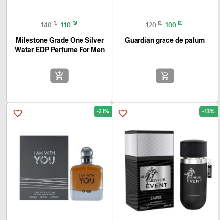
₪
₪
₪
₪
140
110
120
100
Milestone Grade One Silver
Guardian grace de pafum
Water EDP Perfume For Men‏
add_shopping_cart
add_shopping_cart
-21%
-13%
favorite_border
favorite_border