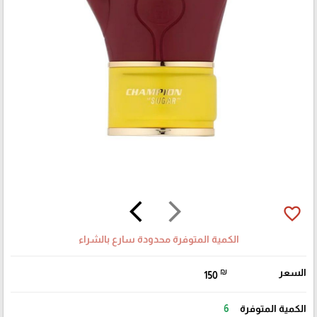
arrow_back_ios
arrow_forward_ios
favorite_border
الكمية المتوفرة محدودة سارع بالشراء
السعر
₪
150
الكمية المتوفرة
6