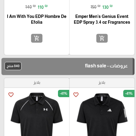
₪
₪
₪
₪
140
110
150
130
I Am With You EDP Hombre De
Emper Men's Genius Event
Efolia
EDP Spray 3.4 oz Fragrances
add_shopping_cart
add_shopping_cart
عروضات - flash sale
840 منتج
بلايز
بلايز
-41%
-41%
favorite_border
favorite_border