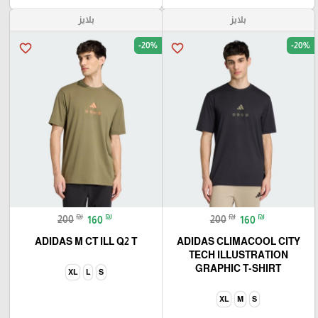
بلايز
بلايز
-20%
-20%
favorite_border
favorite_border
₪
₪
₪
₪
200
160
200
160
ADIDAS M CT ILL Q2 T
ADIDAS CLIMACOOL CITY
🎓
TECH ILLUSTRATION
GRAPHIC T-SHIRT
XL
L
S
XL
M
S