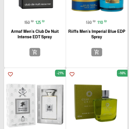
₪
₪
₪
₪
150
125
130
110
Armaf Men's Club De Nuit
Riiffs Men's Imperial Blue EDP
Intense EDT Spray
Spray
add_shopping_cart
add_shopping_cart
-21%
-16%
favorite_border
favorite_border