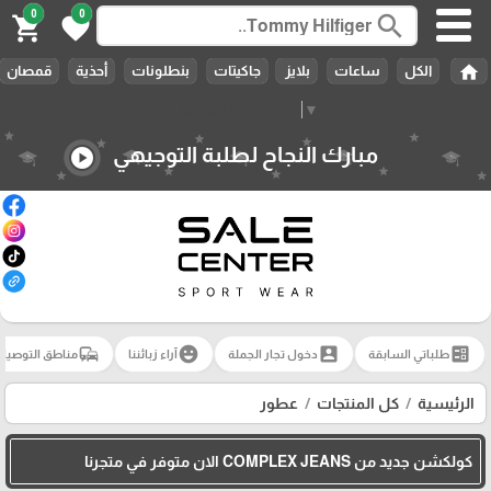
0
0
search
shopping_cart
favorite
home
الكل
ساعات
بلايز
جاكيتات
بنطلونات
أحذية
قمصان
Select Language
▼
مبارك النجاح لطلبة التوجيهي
play_circle
commute
emoji_emotions
account_box
ballot
طلباتي السابقة
دخول تجار الجملة
آراء زبائننا
مناطق التوصيل
الرئيسية
كل المنتجات
عطور
كولكشن جديد من COMPLEX JEANS الان متوفر في متجرنا