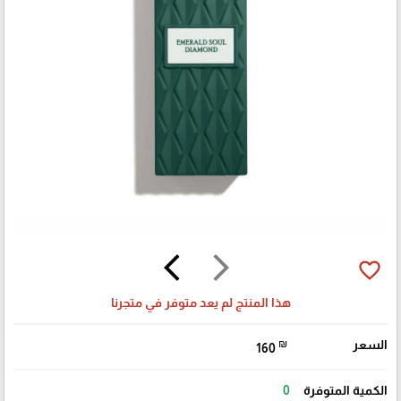
arrow_back_ios
arrow_forward_ios
favorite_border
هذا المنتج لم يعد متوفر في متجرنا
السعر
₪
160
الكمية المتوفرة
0