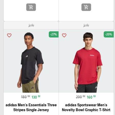
add_shopping_cart
add_shopping_cart
بلايز
بلايز
-27%
-20%
favorite_border
favorite_border
₪
₪
₪
₪
180
130
200
160
adidas Men's Essentials Three
adidas Sportswear Men's
Stripes Single Jersey
Novelty Bowl Graphic T-Shirt