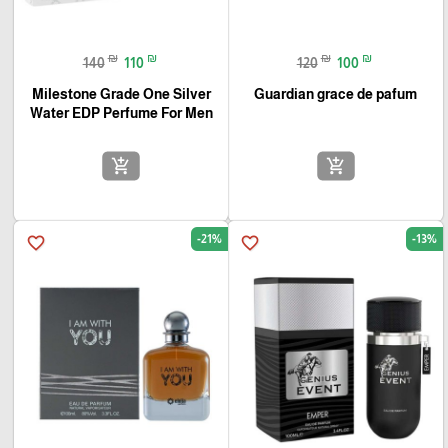
₪
₪
₪
₪
140
110
120
100
Milestone Grade One Silver
Guardian grace de pafum
Water EDP Perfume For Men‏
add_shopping_cart
add_shopping_cart
-21%
-13%
favorite_border
favorite_border