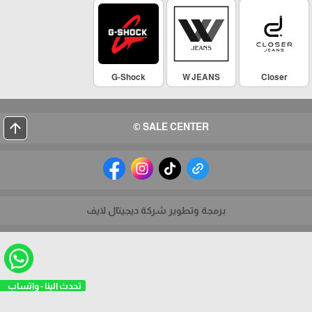
G-Shock
W JEANS
Closer
arrow_upward
SALE CENTER ©
برمجة وتطوير شركة ديجيتال لايف