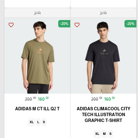
بلايز
بلايز
-20%
-20%
favorite_border
favorite_border
🎓
₪
₪
₪
₪
200
160
200
160
ADIDAS M CT ILL Q2 T
ADIDAS CLIMACOOL CITY
TECH ILLUSTRATION
GRAPHIC T-SHIRT
XL
L
S
XL
M
S