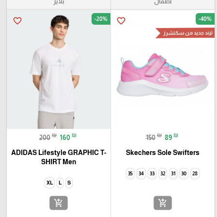
أطفال
بلايز
-20%
-40%
favorite_border
favorite_border
ترند جديد من سكتشرز
₪
₪
₪
₪
200
160
150
89
ADIDAS Lifestyle GRAPHIC T-
Skechers Sole Swifters
SHIRT Men
35
34
33
32
31
30
28
XL
L
S
add_shopping_cart
add_shopping_cart