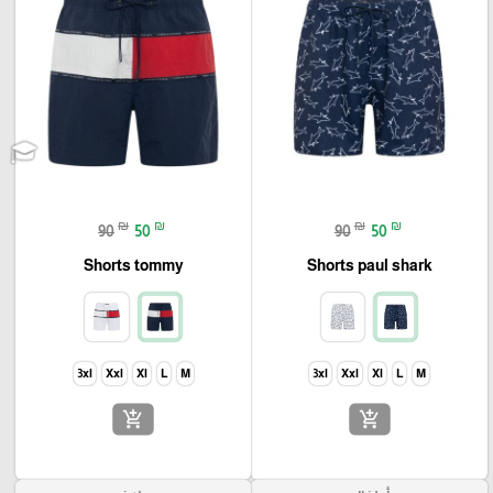
₪
₪
₪
₪
90
50
90
50
Shorts tommy
Shorts paul shark
3xl
Xxl
Xl
L
M
3xl
Xxl
Xl
L
M
add_shopping_cart
add_shopping_cart