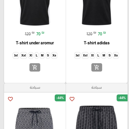
₪
₪
₪
₪
120
70
120
70
T-shirt under aromur
T-shirt adidas
3xl
Xxl
Xl
L
M
S
Xs
3xl
Xxl
Xl
L
M
S
Xs
add_shopping_cart
add_shopping_cart
سباحة
سباحة
-44%
-44%
favorite_border
favorite_border