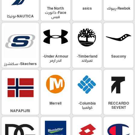
Reebok-ريبوك
asics
The North
Face- ذا نورث
NAUTICA-نوتيكا
فيس
Under Armour-
Timberland-
Saucony
تمبرلاند
اندر ارمر
Skechers- سكتشرز
Merrell
Columbia-
RECCARDO
SEVENT
كولمبيا
NAPAPIJRI