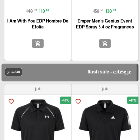
₪
₪
₪
₪
140
110
150
130
I Am With You EDP Hombre De
Emper Men's Genius Event
Efolia
EDP Spray 3.4 oz Fragrances
add_shopping_cart
add_shopping_cart
عروضات - flash sale
840 منتج
بلايز
بلايز
-41%
-41%
favorite_border
favorite_border