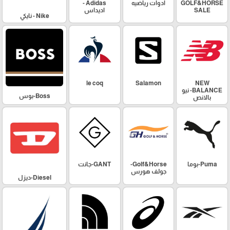
GOLF&HORSE
ادوات رياضيه
Adidas -
SALE
اديداس
Nike - نايكي
le coq
Salamon
NEW
BALANCE- نيو
Boss-بوس
بالانص
Puma-بوما
Golf&Horse-
GANT-جانت
جولف هورس
Diesel-ديزل