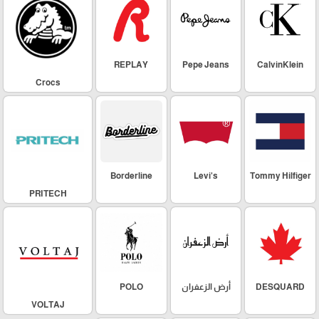
REPLAY
Pepe Jeans
CalvinKlein
Crocs
Borderline
Levi's
Tommy Hilfiger
PRITECH
DESQUARD
أرض الزعفران
POLO
VOLTAJ