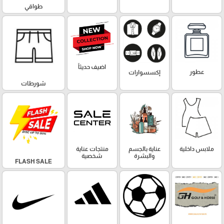
طواقي
اضيف حديثاً
عطور
إكسسوارات
شورطات
ملابس داخلية
عناية بالجسم
منتجات عناية
والبشرة
شخصية
FLASH SALE