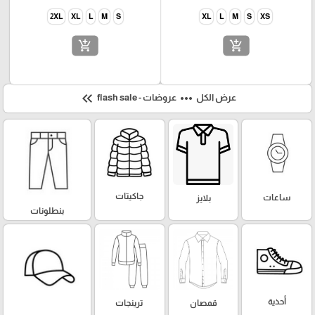
2XL
XL
L
M
S
XL
L
M
S
XS
add_shopping_cart
add_shopping_cart
keyboard_double_arrow_left
more_horiz
عرض الكل
عروضات - flash sale
جاكيتات
ساعات
بلايز
بنطلونات
أحذية
قمصان
ترينجات