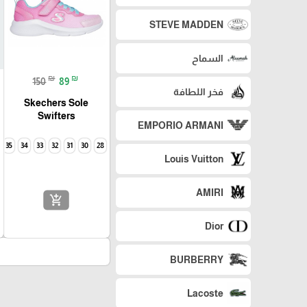
STEVE MADDEN
السماح
₪
₪
150
89
فخر اللطافة
Skechers Sole
Swifters
EMPORIO ARMANI
35
34
33
32
31
30
28
Louis Vuitton
AMIRI
add_shopping_cart
Dior
BURBERRY
Lacoste