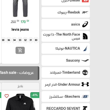
Diesel-ديزل
Reebok-ريبوك
₪
₪
250
170
asics
levis jeans
The North Face- ذا نورث
فيس
38
36
34
33
32
31
30
NAUTICA-نوتيكا
add_shopping_cart
Saucony
عروضات - flash sale
Timberland-تمبرلاند
Under Armour-اندر ارمر
بلايز
-41%
favorite_border
Skechers- سكتشرز
RECCARDO SEVENT