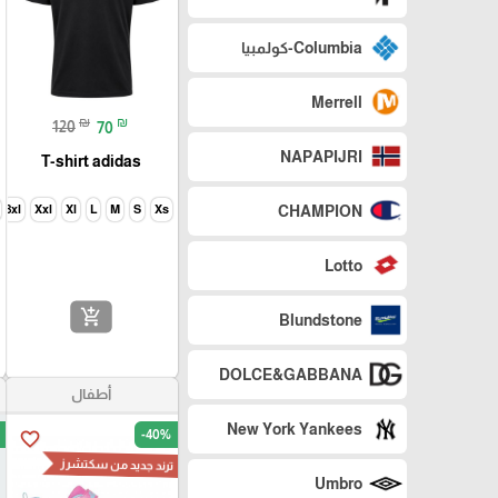
Columbia-كولمبيا
Merrell
₪
₪
120
70
NAPAPIJRI
T-shirt adidas
3xl
Xxl
Xl
L
M
S
Xs
CHAMPION
Lotto
add_shopping_cart
Blundstone
DOLCE&GABBANA
أطفال
New York Yankees
-40%
favorite_border
ترند جديد من سكتشرز
Umbro