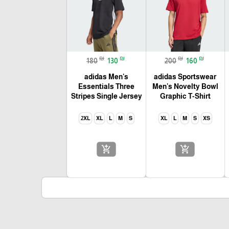
🎓
₪
₪
₪
₪
180
130
200
160
adidas Men's
adidas Sportswear
Essentials Three
Men's Novelty Bowl
Stripes Single Jersey
Graphic T-Shirt
2XL
XL
L
M
S
XL
L
M
S
XS
add_shopping_cart
add_shopping_cart