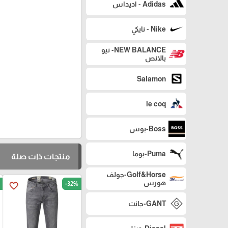
Adidas - اديداس
Nike - نايكي
NEW BALANCE- نيو
بالانص
Salamon
le coq
Boss-بوس
Puma-بوما
منتجات ذات صلة
Golf&Horse-جولف
هورس
-32%
favorite_border
GANT-جانت