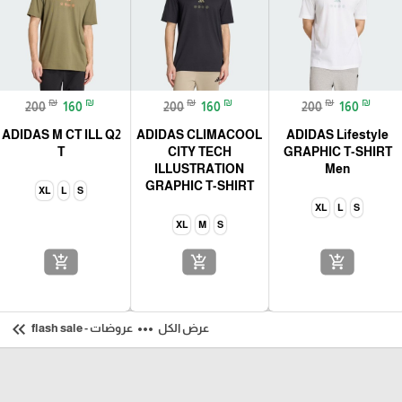
₪
₪
₪
₪
₪
₪
200
160
200
160
200
160
ADIDAS M CT ILL Q2
ADIDAS CLIMACOOL
ADIDAS Lifestyle
T
CITY TECH
GRAPHIC T-SHIRT
ILLUSTRATION
Men
GRAPHIC T-SHIRT
XL
L
S
XL
L
S
XL
M
S
add_shopping_cart
add_shopping_cart
add_shopping_cart
keyboard_double_arrow_left
more_horiz
عرض الكل
عروضات - flash sale