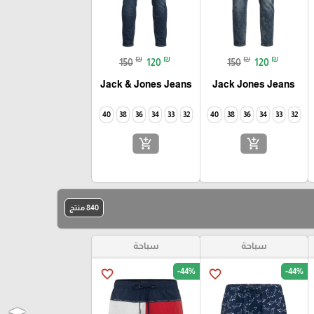
₪
₪
₪
₪
150
120
150
120
Jack & Jones Jeans
Jack Jones Jeans
40
38
36
34
33
32
40
38
36
34
33
32
add_shopping_cart
add_shopping_cart
840 منتج
سباحة
سباحة
-44%
-44%
favorite_border
favorite_border