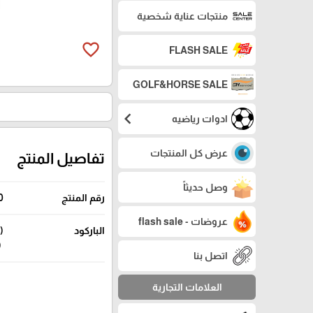
منتجات عناية شخصية
favorite_border
FLASH SALE
GOLF&HORSE SALE
chevron_left
ادوات رياضيه
عرض كل المنتجات
تفاصيل المنتج
وصل حديثاً
رقم المنتج
0
عروضات - flash sale
الباركود
8) (112019)
اتصل بنا
العلامات التجارية