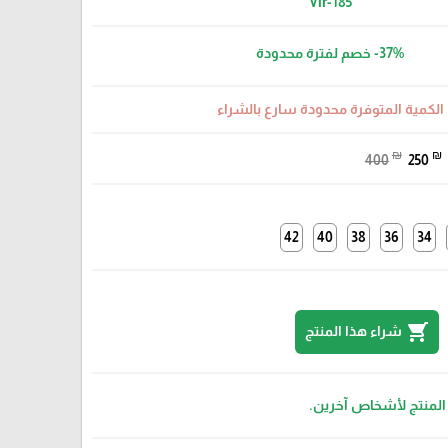
Vlr-185
-37%
خصم لفترة محدودة
الكمية المتوفرة محدودة سارع بالشراء
₪
₪
400
250
42
40
38
36
34
shopping_cart
شراء هذا المنتج
 المنتج لأشخاص آخرين.