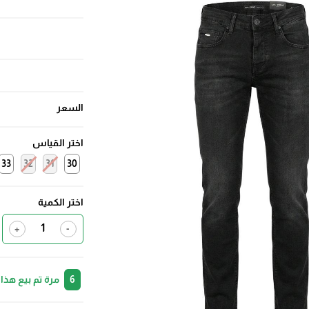
السعر
اختر القياس
33
32
31
30
اختر الكمية
+
-
6
مرة تم بيع هذا