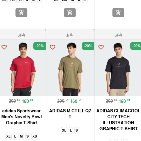
add_shopping_cart
add_shopping_cart
add_shopping_cart
بلايز
بلايز
بلايز
-20%
-20%
-20%
favorite_border
favorite_border
favorite_border
₪
₪
₪
₪
₪
₪
200
160
200
160
200
160
adidas Sportswear
ADIDAS M CT ILL Q2
ADIDAS CLIMACOOL
Men's Novelty Bowl
T
CITY TECH
Graphic T-Shirt
ILLUSTRATION
GRAPHIC T-SHIRT
XL
L
S
XL
L
M
S
XS