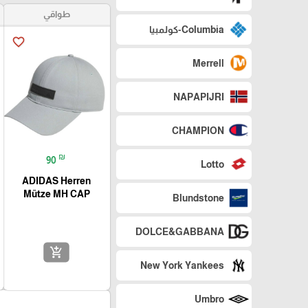
طواقي
Columbia-كولمبيا
favorite_border
Merrell
NAPAPIJRI
CHAMPION
₪
90
Lotto
ADIDAS Herren
Mütze MH CAP
Blundstone
DOLCE&GABBANA
add_shopping_cart
New York Yankees
Umbro