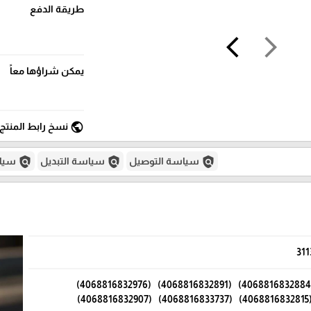
طريقة الدفع
arrow_back_ios
arrow_forward_ios
يمكن شراؤها معاً
public
نسخ رابط المنتج
policy
policy
policy
سياسة التوصيل
سياسة التبديل
سياس
311
(4068816832884) (4068816832891) (4068816832976)
(4068816832815) (4