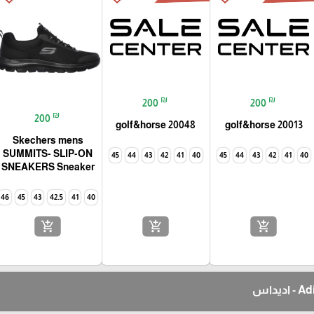
₪
₪
200
200
₪
200
golf&horse 20048
golf&horse 20013
Skechers mens
SUMMITS- SLIP-ON
45
44
43
42
41
40
45
44
43
42
41
40
SNEAKERS Sneaker
46
45
43
42.5
41
40
add_shopping_cart
add_shopping_cart
add_shopping_cart