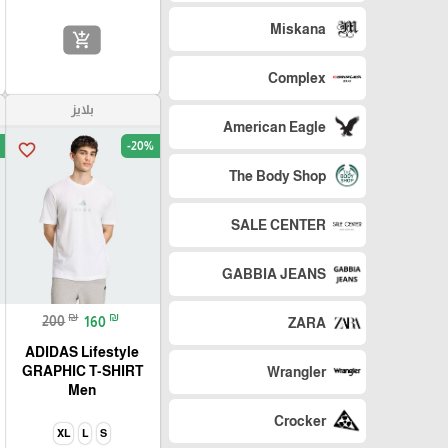
Miskana
add_shopping_cart
Complex
بلايز
American Eagle
-20%
favorite_border
The Body Shop
SALE CENTER
GABBIA JEANS
₪
₪
200
160
ZARA
ADIDAS Lifestyle
GRAPHIC T-SHIRT
Wrangler
Men
Crocker
XL
L
S