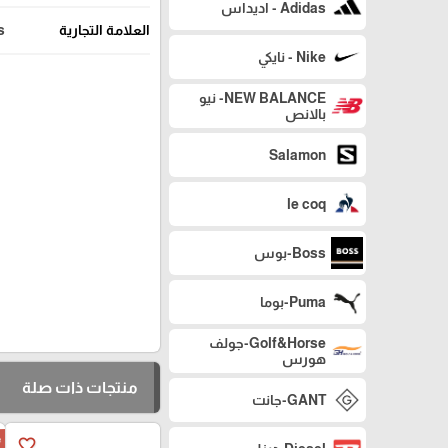
Adidas - اديداس
العلامة التجارية
as
Nike - نايكي
NEW BALANCE- نيو
بالانص
Salamon
le coq
Boss-بوس
Puma-بوما
Golf&Horse-جولف
هورس
منتجات ذات صلة
GANT-جانت
e
favorite_border