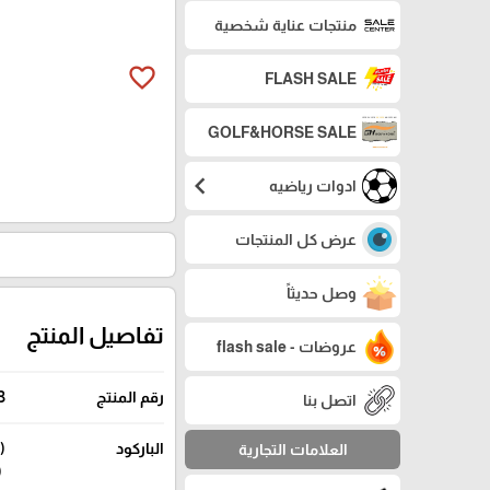
منتجات عناية شخصية
favorite_border
FLASH SALE
GOLF&HORSE SALE
chevron_left
ادوات رياضيه
عرض كل المنتجات
وصل حديثاً
تفاصيل المنتج
عروضات - flash sale
رقم المنتج
3
اتصل بنا
الباركود
العلامات التجارية
068816833737) (4068816832907)