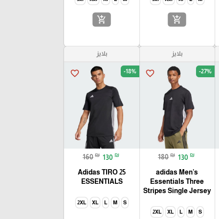
add_shopping_cart
add_shopping_cart
بلايز
بلايز
-18%
-27%
favorite_border
favorite_border
₪
₪
₪
₪
160
130
180
130
Adidas TIRO 25
adidas Men's
ESSENTIALS
Essentials Three
Stripes Single Jersey
2XL
XL
L
M
S
2XL
XL
L
M
S