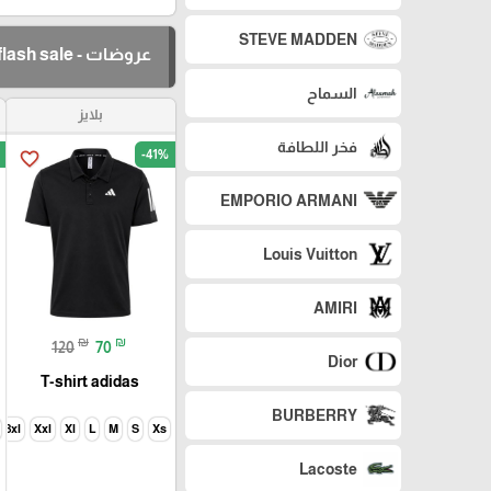
STEVE MADDEN
عروضات - flash sale
السماح
بلايز
فخر اللطافة
-41%
favorite_border
EMPORIO ARMANI
Louis Vuitton
AMIRI
₪
₪
120
70
Dior
T-shirt adidas
BURBERRY
3xl
Xxl
Xl
L
M
S
Xs
Lacoste