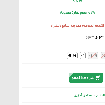
kj1736
-28%
خصم لفترة محدودة
الكمية المتوفرة محدودة سارع بالشراء
₪
₪
350
249
45.1/3
44
43.1/3
4
shopping_cart
شراء هذا المنتج
 المنتج لأشخاص آخرين.