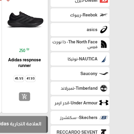
Diesel-ديزل
Reebok-ريبوك
asics
The North Face- ذا نورث
فيس
₪
250
NAUTICA-نوتيكا
Adidas respnose
runner
Saucony
45.1/3
41.1/3
Timberland-تمبرلاند
add_shopping_cart
Under Armour-اندر ارمر
Skechers- سكتشرز
العلامة التجارية Adidas - اديداس
RECCARDO SEVENT