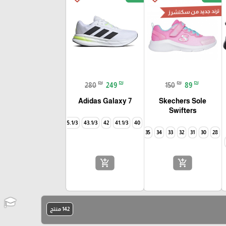
ترند جديد من سكتشرز
₪
₪
₪
₪
280
249
150
89
Adidas Galaxy 7
Skechers Sole
Swifters
45.1/3
43.1/3
42
41.1/3
40
35
34
33
32
31
30
28
add_shopping_cart
add_shopping_cart
142 منتج