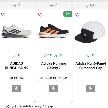
طواقي
أحذية
أحذية
-11%
favorite_border
favorite_border
favorite_border
₪
₪
₪
₪
300
280
249
120
ADIDAS
Adidas Running
Adidas Run 5-Panel
RUNFALCON 5
Galaxy 7
Climacool Cap
45.1/3
40
45.1/3
43.1/3
42
40
add_shopping_cart
add_shopping_cart
add_shopping_cart
keyboard_double_arrow_left
more_horiz
عرض الكل
Adidas - اديداس