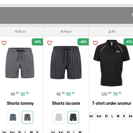
بلايز
سباحة
سباحة
-44%
-44%
-41%
favorite_border
favorite_border
favorite_border
₪
₪
₪
₪
₪
₪
90
50
90
50
120
70
Shorts tommy
Shorts lacoste
T-shirt under aromur
3xl
Xxl
Xl
L
M
S
Xs
3xl
Xxl
Xl
L
M
S
3xl
Xxl
Xl
L
M