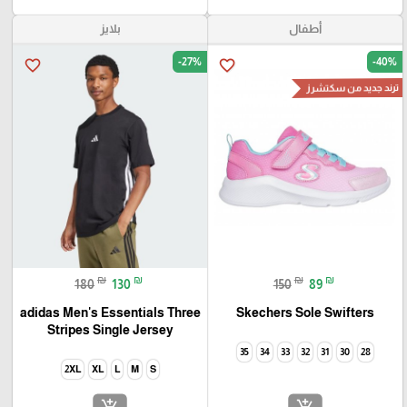
أطفال
بلايز
-27%
-40%
favorite_border
favorite_border
ترند جديد من سكتشرز
₪
₪
₪
₪
180
130
150
89
adidas Men's Essentials Three
Skechers Sole Swifters
Stripes Single Jersey
35
34
33
32
31
30
28
2XL
XL
L
M
S
add_shopping_cart
add_shopping_cart