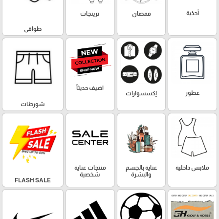
أحذية
قمصان
ترينجات
طواقي
اضيف حديثاً
عطور
إكسسوارات
شورطات
ملابس داخلية
عناية بالجسم
منتجات عناية
والبشرة
شخصية
FLASH SALE