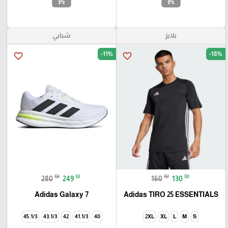
بلايز
شبابي
-11%
-18%
favorite_border
favorite_border
₪
₪
₪
₪
280
249
160
130
Adidas Galaxy 7
Adidas TIRO 25 ESSENTIALS
45.1/3
43.1/3
42
41.1/3
40
2XL
XL
L
M
S