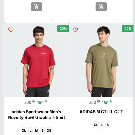
add_shopping_cart
add_shopping_cart
-20%
-20%
favorite_border
favorite_border
₪
₪
₪
₪
200
160
200
160
adidas Sportswear Men's
ADIDAS M CT ILL Q2 T
Novelty Bowl Graphic T-Shirt
XL
L
S
XL
L
M
S
XS