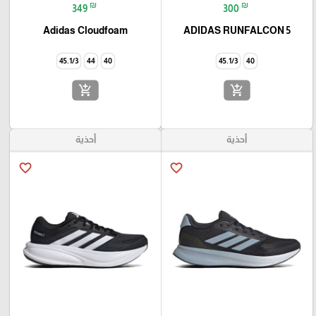
₪
₪
349
300
Adidas Cloudfoam
ADIDAS RUNFALCON 5
45.1/3
44
40
45.1/3
40
add_shopping_cart
add_shopping_cart
أحذية
أحذية
favorite_border
favorite_border