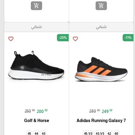
add_shopping_cart
add_shopping_cart
🎓
شبابي
شبابي
-20%
-11%
favorite_border
favorite_border
₪
₪
₪
₪
250
200
280
249
Golf & Horse
Adidas Running Galaxy 7
45
44
43
45.1/3
43.1/3
42
40