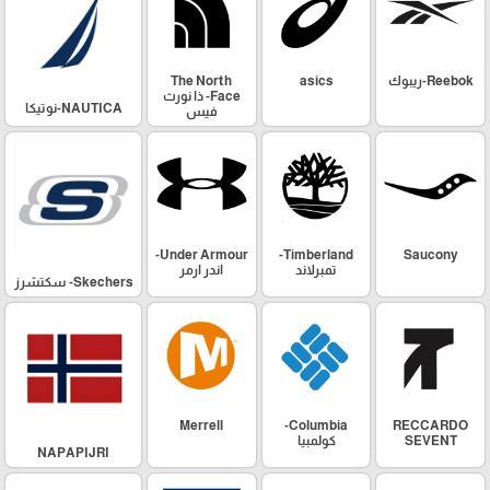
Reebok-ريبوك
asics
The North
Face- ذا نورث
NAUTICA-نوتيكا
فيس
Under Armour-
Timberland-
Saucony
تمبرلاند
اندر ارمر
Skechers- سكتشرز
Merrell
Columbia-
RECCARDO
SEVENT
كولمبيا
NAPAPIJRI