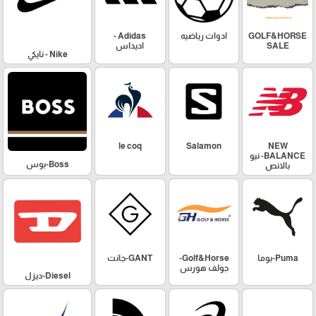
GOLF&HORSE
ادوات رياضيه
Adidas -
SALE
اديداس
Nike - نايكي
le coq
Salamon
NEW
BALANCE- نيو
Boss-بوس
بالانص
Puma-بوما
Golf&Horse-
GANT-جانت
جولف هورس
Diesel-ديزل