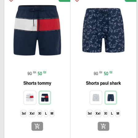
₪
₪
₪
₪
90
50
90
50
Shorts tommy
Shorts paul shark
3xl
Xxl
Xl
L
M
3xl
Xxl
Xl
L
M
add_shopping_cart
add_shopping_cart