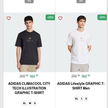
-20%
-20%
favorite_border
favorite_border
₪
₪
₪
₪
200
160
200
160
ADIDAS CLIMACOOL CITY
ADIDAS Lifestyle GRAPHIC T-
TECH ILLUSTRATION
SHIRT Men
GRAPHIC T-SHIRT
XL
L
S
XL
M
S