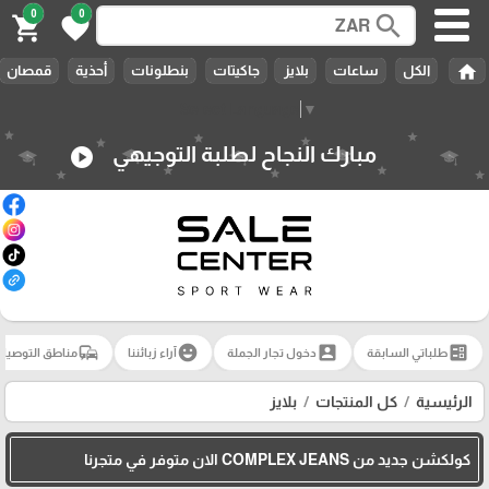
0
0
search
shopping_cart
favorite
home
الكل
ساعات
بلايز
جاكيتات
بنطلونات
أحذية
قمصان
🎓
Select Language
▼
مبارك النجاح لطلبة التوجيهي
play_circle
commute
emoji_emotions
account_box
ballot
طلباتي السابقة
دخول تجار الجملة
آراء زبائننا
مناطق التوصيل
الرئيسية
كل المنتجات
بلايز
كولكشن جديد من COMPLEX JEANS الان متوفر في متجرنا