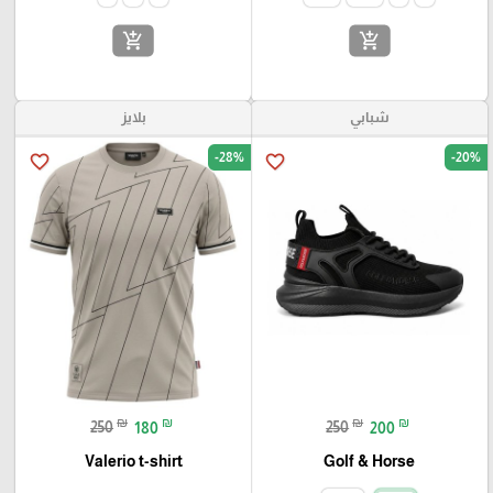
add_shopping_cart
add_shopping_cart
شبابي
بلايز
-28%
-20%
favorite_border
favorite_border
₪
₪
₪
₪
250
180
250
200
Valerio t-shirt
Golf & Horse