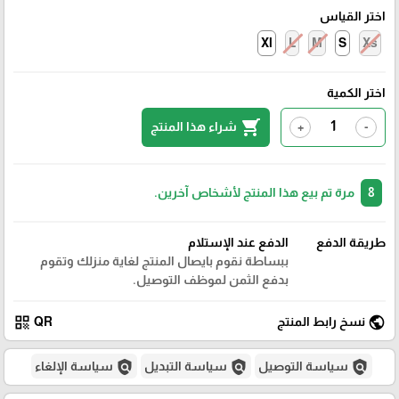
اختر القياس
Xl
L
M
S
Xs
اختر الكمية
shopping_cart
شراء هذا المنتج
+
-
8
مرة تم بيع هذا المنتج لأشخاص آخرين.
طريقة الدفع
الدفع عند الإستلام
ببساطة نقوم بايصال المنتج لغاية منزلك وتقوم
بدفع الثمن لموظف التوصيل.
qr_code
public
نسخ رابط المنتج
QR
policy
policy
policy
سياسة التوصيل
سياسة التبديل
سياسة الإلغاء