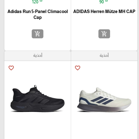
₪
₪
120
90
Adidas Run 5-Panel Climacool
ADIDAS Herren Mütze MH CAP
Cap
add_shopping_cart
add_shopping_cart
أحذية
أحذية
favorite_border
favorite_border