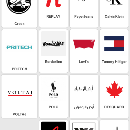
REPLAY
Pepe Jeans
CalvinKlein
Crocs
Borderline
Levi's
Tommy Hilfiger
PRITECH
DESQUARD
أرض الزعفران
POLO
VOLTAJ