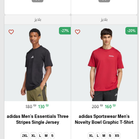
🎓
بلايز
بلايز
-27%
-20%
favorite_border
favorite_border
₪
₪
₪
₪
180
130
200
160
adidas Men's Essentials Three
adidas Sportswear Men's
Stripes Single Jersey
Novelty Bowl Graphic T-Shirt
2XL
XL
L
M
S
XL
L
M
S
XS