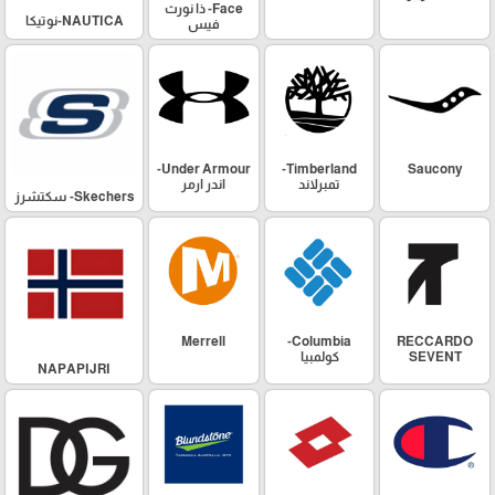
Face- ذا نورث
NAUTICA-نوتيكا
فيس
Under Armour-
Timberland-
Saucony
تمبرلاند
اندر ارمر
Skechers- سكتشرز
Merrell
Columbia-
RECCARDO
SEVENT
كولمبيا
NAPAPIJRI