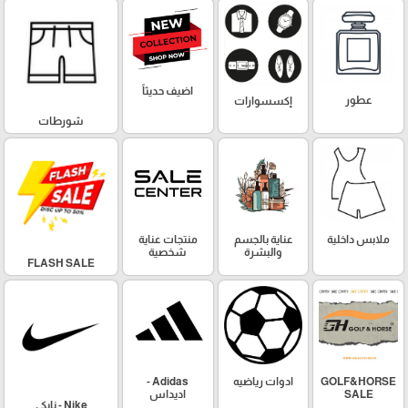
اضيف حديثاً
عطور
إكسسوارات
شورطات
ملابس داخلية
عناية بالجسم
منتجات عناية
والبشرة
شخصية
FLASH SALE
GOLF&HORSE
ادوات رياضيه
Adidas -
SALE
اديداس
Nike - نايكي