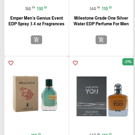
₪
₪
₪
₪
150
130
140
110
Emper Men's Genius Event
Milestone Grade One Silver
Water EDP Perfume For Men‏
EDP Spray 3.4 oz Fragrances
add_shopping_cart
add_shopping_cart
-21%
favorite_border
favorite_border
₪
₪
₪