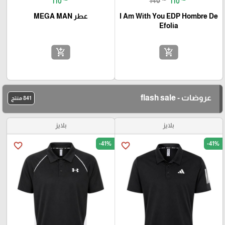
110
140
110
I Am With You EDP Hombre De
عطر MEGA MAN
Efolia
add_shopping_cart
add_shopping_cart
عروضات - flash sale
841 منتج
بلايز
بلايز
-41%
-41%
favorite_border
favorite_border