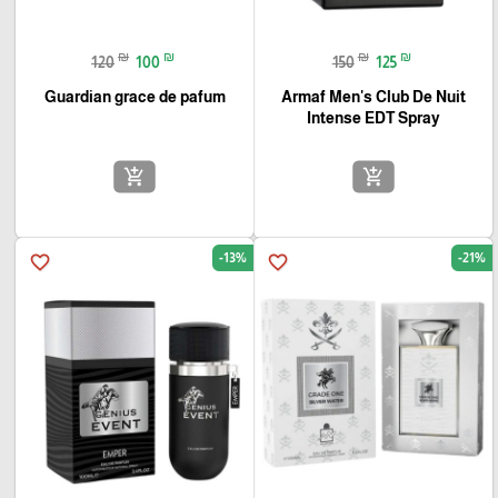
₪
₪
₪
₪
120
100
150
125
Guardian grace de pafum
Armaf Men's Club De Nuit
Intense EDT Spray
add_shopping_cart
add_shopping_cart
-13%
-21%
favorite_border
favorite_border