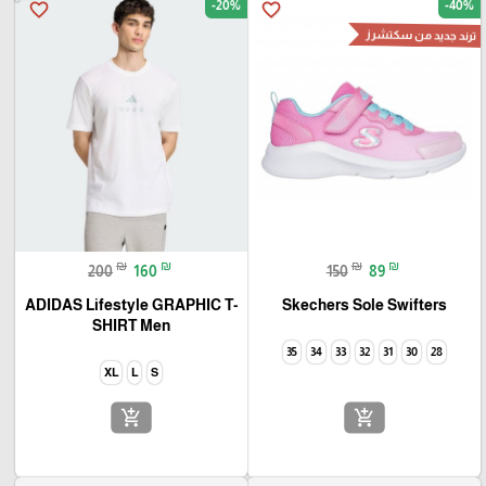
-20%
-40%
favorite_border
favorite_border
ترند جديد من سكتشرز
₪
₪
₪
₪
200
160
150
89
ADIDAS Lifestyle GRAPHIC T-
Skechers Sole Swifters
SHIRT Men
35
34
33
32
31
30
28
XL
L
S
add_shopping_cart
add_shopping_cart