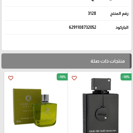
رقم المنتج
3128
الباركود
6291108732052
منتجات ذات صلة
-16%
-16%
favorite_border
favorite_border