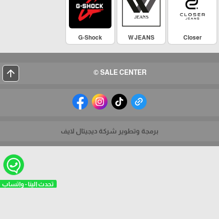
G-Shock
W JEANS
Closer
arrow_upward
SALE CENTER ©
برمجة وتطوير شركة ديجيتال لايف