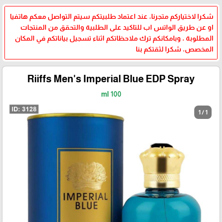
شكرا لاختياركم متجرنا، عند اعتماد طلبيتكم سيتم التواصل معكم هاتفيا
او عن طريق الواتس اب للتاكيد على الطلبية والتحقق من المنتجات
المطلوبة ، وبامكانكم ترك ملاحظاتكم اثناء تسجيل بياناتكم في المكان
المخصص، شكرا لثقتكم بنا
Riiffs Men's Imperial Blue EDP Spray
100 ml
1 / 1