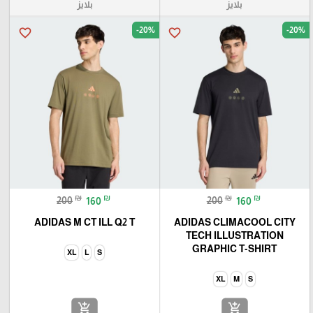
بلايز
بلايز
-20%
-20%
favorite_border
favorite_border
₪
₪
₪
₪
200
160
200
160
ADIDAS M CT ILL Q2 T
ADIDAS CLIMACOOL CITY
TECH ILLUSTRATION
GRAPHIC T-SHIRT
XL
L
S
XL
M
S
add_shopping_cart
add_shopping_cart