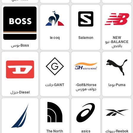
le coq
Salamon
NEW
BALANCE- نيو
Boss-بوس
بالانص
Puma-بوما
Golf&Horse-
GANT-جانت
جولف هورس
Diesel-ديزل
Reebok-ريبوك
asics
The North