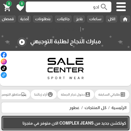
0
0
search
shopping_cart
favorite
home
الكل
ساعات
بلايز
جاكيتات
بنطلونات
أحذية
قمصان
Select Language
▼
مبارك النجاح لطلبة التوجيهي
play_circle
commute
emoji_emotions
account_box
ballot
طلباتي السابقة
دخول تجار الجملة
آراء زبائننا
مناطق التوصيل
الرئيسية
كل المنتجات
عطور
كولكشن جديد من COMPLEX JEANS الان متوفر في متجرنا