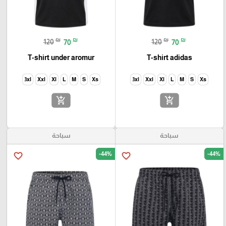
₪
₪
₪
₪
120
70
120
70
T-shirt under aromur
T-shirt adidas
3xl
Xxl
Xl
L
M
S
Xs
3xl
Xxl
Xl
L
M
S
Xs
add_shopping_cart
add_shopping_cart
سباحة
سباحة
-44%
-44%
favorite_border
favorite_border