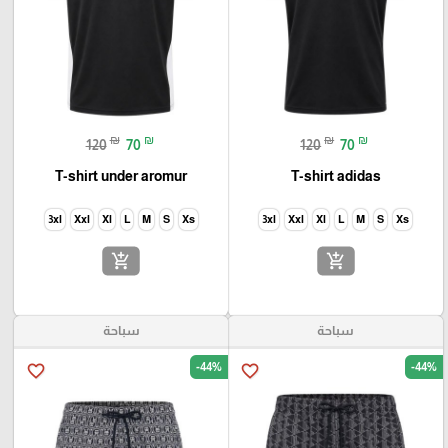
₪
₪
₪
₪
120
70
120
70
T-shirt under aromur
T-shirt adidas
3xl
Xxl
Xl
L
M
S
Xs
3xl
Xxl
Xl
L
M
S
Xs
add_shopping_cart
add_shopping_cart
سباحة
سباحة
-44%
-44%
favorite_border
favorite_border