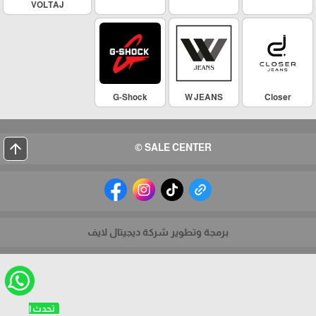
VOLTAJ
G-Shock
W JEANS
Closer
arrow_upward
SALE CENTER ©
برمجة وتطوير شركة ديجيتال لايف