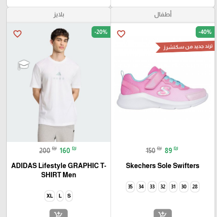
أطفال
بلايز
-20%
-40%
favorite_border
favorite_border
ترند جديد من سكتشرز
₪
₪
₪
₪
200
160
150
89
ADIDAS Lifestyle GRAPHIC T-
Skechers Sole Swifters
SHIRT Men
35
34
33
32
31
30
28
XL
L
S
add_shopping_cart
add_shopping_cart