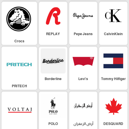
REPLAY
Pepe Jeans
CalvinKlein
Crocs
Borderline
Levi's
Tommy Hilfiger
PRITECH
DESQUARD
أرض الزعفران
POLO