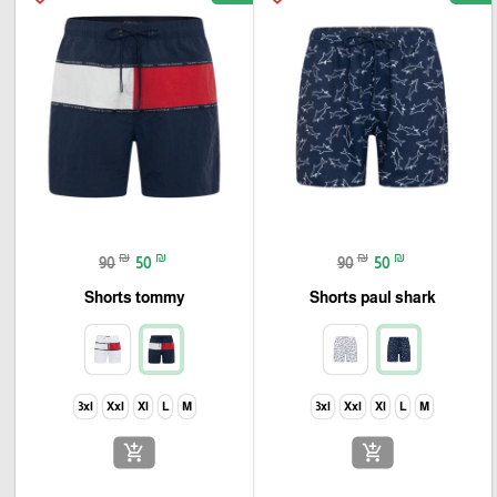
₪
₪
₪
₪
90
50
90
50
Shorts tommy
Shorts paul shark
3xl
Xxl
Xl
L
M
3xl
Xxl
Xl
L
M
add_shopping_cart
add_shopping_cart