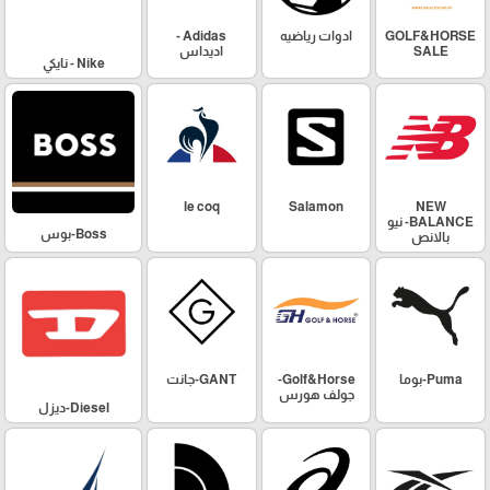
GOLF&HORSE
ادوات رياضيه
Adidas -
SALE
اديداس
Nike - نايكي
le coq
Salamon
NEW
BALANCE- نيو
Boss-بوس
بالانص
Puma-بوما
Golf&Horse-
GANT-جانت
جولف هورس
Diesel-ديزل