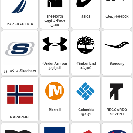
Reebok-ريبوك
asics
The North
Face- ذا نورث
NAUTICA-نوتيكا
فيس
Under Armour-
Timberland-
Saucony
تمبرلاند
اندر ارمر
Skechers- سكتشرز
Merrell
Columbia-
RECCARDO
SEVENT
كولمبيا
NAPAPIJRI