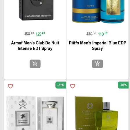
₪
₪
₪
₪
150
125
130
110
Armaf Men's Club De Nuit
Riiffs Men's Imperial Blue EDP
Intense EDT Spray
Spray
add_shopping_cart
add_shopping_cart
-21%
-16%
favorite_border
favorite_border