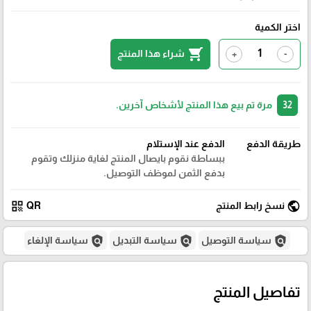
اختر الكمية
shopping_cart
شراء هذا المنتج
+
-
32
مرة تم بيع هذا المنتج لأشخاص آخرين.
طريقة الدفع
الدفع عند الإستلام
ببساطة نقوم بايصال المنتج لغاية منزلك وتقوم
بدفع الثمن لموظف التوصيل.
qr_code
public
نسخ رابط المنتج
QR
policy
policy
policy
سياسة التوصيل
سياسة التبديل
سياسة الإلغاء
تفاصيل المنتج