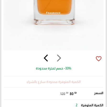
arrow_back_ios
arrow_forward_ios
favorite_border
-33%
خصم لفترة محدودة
الكمية المتوفرة محدودة سارع بالشراء
السعر
₪
₪
120
80
الكمية المتوفرة
2