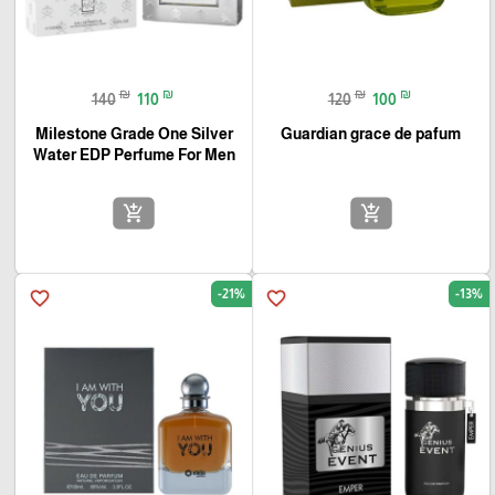
₪
₪
₪
₪
140
110
120
100
Milestone Grade One Silver
Guardian grace de pafum
Water EDP Perfume For Men‏
add_shopping_cart
add_shopping_cart
-21%
-13%
favorite_border
favorite_border