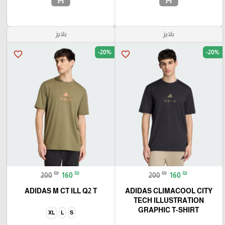
بلايز
بلايز
-20%
-20%
favorite_border
favorite_border
₪
₪
₪
₪
200
160
200
160
ADIDAS M CT ILL Q2 T
ADIDAS CLIMACOOL CITY
TECH ILLUSTRATION
GRAPHIC T-SHIRT
XL
L
S