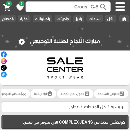
0
0
search
shopping_cart
favorite
home
الكل
ساعات
بلايز
جاكيتات
بنطلونات
أحذية
قمصان
Select Language
▼
🎓
مبارك النجاح لطلبة التوجيهي
play_circle
commute
emoji_emotions
account_box
ballot
طلباتي السابقة
دخول تجار الجملة
آراء زبائننا
مناطق التوصيل
الرئيسية
كل المنتجات
عطور
كولكشن جديد من COMPLEX JEANS الان متوفر في متجرنا