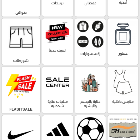
أحذية
قمصان
ترينجات
طواقي
اضيف حديثاً
عطور
إكسسوارات
شورطات
ملابس داخلية
عناية بالجسم
منتجات عناية
والبشرة
شخصية
FLASH SALE