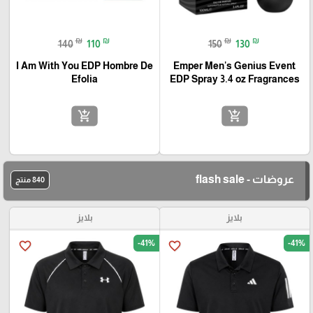
₪
₪
₪
₪
140
110
150
130
I Am With You EDP Hombre De
Emper Men's Genius Event
Efolia
EDP Spray 3.4 oz Fragrances
add_shopping_cart
add_shopping_cart
عروضات - flash sale
840 منتج
بلايز
بلايز
-41%
-41%
favorite_border
favorite_border